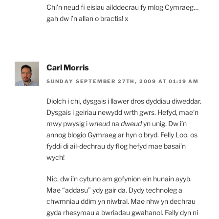
Chi’n neud fi eisiau ailddecrau fy mlog Cymraeg…
gah dw i’n allan o bractis! x
Carl Morris
SUNDAY SEPTEMBER 27TH, 2009 AT 01:19 AM
Diolch i chi, dysgais i llawer dros dyddiau diweddar.
Dysgais i geiriau newydd wrth gwrs. Hefyd, mae’n
mwy pwysig i
wneud
na
dweud
yn unig. Dw i’n
annog blogio Gymraeg ar hyn o bryd. Felly Loo, os
fyddi di ail-dechrau dy flog hefyd mae basai’n
wych!
Nic, dw i’n cytuno am gofynion ein hunain ayyb.
Mae “addasu” ydy gair da. Dydy technoleg a
chwmniau ddim yn niwtral. Mae nhw yn dechrau
gyda rhesymau a bwriadau gwahanol. Felly dyn ni