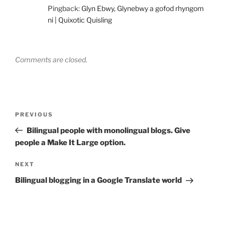
Pingback:
Glyn Ebwy, Glynebwy a gofod rhyngom
ni | Quixotic Quisling
Comments are closed.
Post
Previous
PREVIOUS
navigation
Post
Bilingual people with monolingual blogs. Give
people a Make It Large option.
Next
NEXT
Post
Bilingual blogging in a Google Translate world