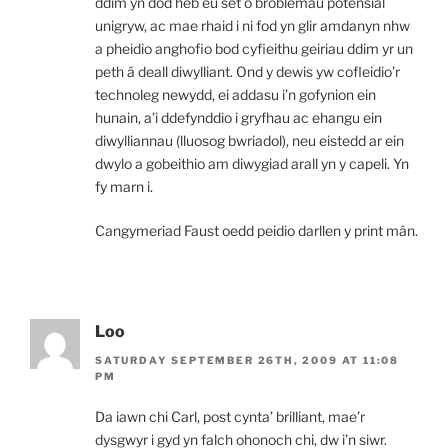
ddim yn dod heb eu set o broblemau potensial
unigryw, ac mae rhaid i ni fod yn glir amdanyn nhw
a pheidio anghofio bod cyfieithu geiriau ddim yr un
peth â deall diwylliant. Ond y dewis yw cofleidio’r
technoleg newydd, ei addasu i’n gofynion ein
hunain, a’i ddefynddio i gryfhau ac ehangu ein
diwylliannau (lluosog bwriadol), neu eistedd ar ein
dwylo a gobeithio am diwygiad arall yn y capeli. Yn
fy marn i.
Cangymeriad Faust oedd peidio darllen y print mân.
Loo
SATURDAY SEPTEMBER 26TH, 2009 AT 11:08
PM
Da iawn chi Carl, post cynta’ brilliant, mae’r
dysgwyr i gyd yn falch ohonoch chi, dw i’n siwr.