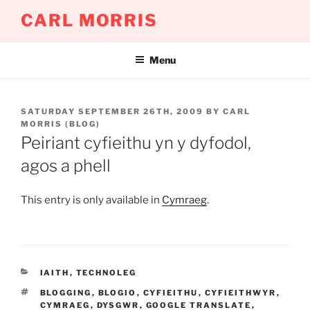
Skip
CARL MORRIS
to
content
Menu
POSTED
SATURDAY SEPTEMBER 26TH, 2009
BY
CARL
ON
MORRIS (BLOG)
Peiriant cyfieithu yn y dyfodol,
agos a phell
This entry is only available in
Cymraeg
.
CATEGORIES
IAITH
,
TECHNOLEG
TAGS
BLOGGING
,
BLOGIO
,
CYFIEITHU
,
CYFIEITHWYR
,
CYMRAEG
,
DYSGWR
,
GOOGLE TRANSLATE
,