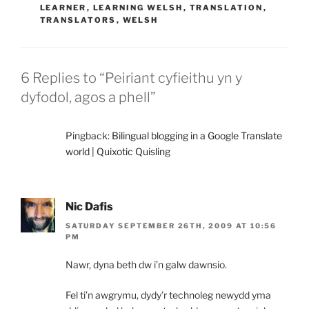
LEARNER
,
LEARNING WELSH
,
TRANSLATION
,
TRANSLATORS
,
WELSH
6 Replies to “Peiriant cyfieithu yn y
dyfodol, agos a phell”
Pingback:
Bilingual blogging in a Google Translate
world | Quixotic Quisling
Nic Dafis
SATURDAY SEPTEMBER 26TH, 2009 AT 10:56
PM
Nawr, dyna beth dw i’n galw dawnsio.
Fel ti’n awgrymu, dydy’r technoleg newydd yma