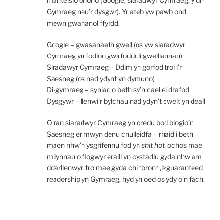
manteisio ohono (Google, siaradwyr Cymraeg, y di-
Gymraeg neu’r dysgwr). Yr ateb yw pawb ond
mewn gwahanol ffyrdd.
Google – gwasanaeth gwell (os yw siaradwyr
Cymraeg yn fodlon gwirfoddoli gwelliannau)
Siradawyr Cymraeg – Ddim yn gorfod troi i’r
Saesneg (os nad ydynt yn dymuno)
Di-gymraeg – syniad o beth sy’n cael ei drafod
Dysgywr – llenwi’r bylchau nad ydyn’t cweit yn deall
O ran siaradwyr Cymraeg yn credu bod blogio’n
Saesneg er mwyn denu cnulleidfa – rhaid i beth
maen nhw’n ysgrifennu fod yn
shit hot
, ochos mae
milynnau o flogwyr eraill yn cystadlu gyda nhw am
ddarllenwyr, tro mae gyda chi *bron* ,i>guaranteed
readership yn Gymraeg, hyd yn oed os ydy o’n fach.