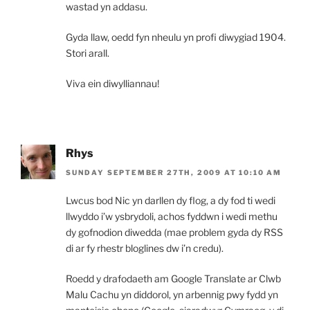
wastad yn addasu.
Gyda llaw, oedd fyn nheulu yn profi diwygiad 1904.
Stori arall.
Viva ein diwylliannau!
Rhys
SUNDAY SEPTEMBER 27TH, 2009 AT 10:10 AM
Lwcus bod Nic yn darllen dy flog, a dy fod ti wedi
llwyddo i’w ysbrydoli, achos fyddwn i wedi methu
dy gofnodion diwedda (mae problem gyda dy RSS
di ar fy rhestr bloglines dw i’n credu).
Roedd y drafodaeth am Google Translate ar Clwb
Malu Cachu yn diddorol, yn arbennig pwy fydd yn