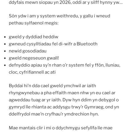
ddyfais mewn siopau yn 2026, oddi ar y silff hynny yw…
Sôn ydw i am y system weithredu, y gallu i wneud
pethau sylfaenol megis:
gweld y dyddiad heddiw
gwneud cysylltiadau fel di-wifr a Bluetooth
newid gosodiadau
gweld negeseuon gwall!
defnyddio apiau sy’n rhan o’r system fel y ffôn, lluniau,
cloc, cyfrifiannell ac ati
Byddai hi’n dda cael gweld ymchwil ar iaith
rhyngwynebau a pha effaith maen nhw yn eu cael ar
agweddau tuag ar yr iaith. Dyw hyn ddim yn debygol o
gymryd lle rhianta ac addysgu trwy’r Gymraeg, ond yn
ddelfrydol mae’n cryfhau’r ymdrechion hyn.
Mae mantais clir i mi o ddychmygu sefyllfa lle mae