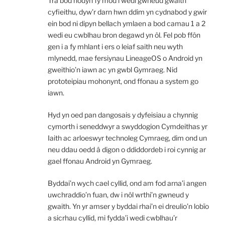
Tra bod nodyn fy mod i wedi gwneud gwaith
cyfieithu, dyw’r darn hwn ddim yn cydnabod y gwir
ein bod ni dipyn bellach ymlaen a bod camau 1 a 2
wedi eu cwblhau bron degawd yn ôl. Fel pob ffôn
gen i a fy mhlant i ers o leiaf saith neu wyth
mlynedd, mae fersiynau LineageOS o Android yn
gweithio’n iawn ac yn gwbl Gymraeg. Nid
prototeipiau mohonynt, ond ffonau a system go
iawn.
Hyd yn oed pan dangosais y dyfeisiau a chynnig
cymorth i seneddwyr a swyddogion Cymdeithas yr
Iaith ac arloeswyr technoleg Cymraeg, dim ond un
neu ddau oedd â digon o ddiddordeb i roi cynnig ar
gael ffonau Android yn Gymraeg.
Byddai’n wych cael cyllid, ond am fod arna’i angen
uwchraddio’n fuan, dw i nôl wrthi’n gwneud y
gwaith. Yn yr amser y byddai rhai’n ei dreulio’n lobïo
a sicrhau cyllid, mi fydda’i wedi cwblhau’r