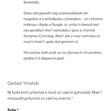
lleoleiddio.
Does neb gwaeth nag arweinyddiaeth ein
hysgolion a’n sefydliadau cyhoeddus – yn cyfrannu
miliynau i Apple a Google, ac yntau’n dweud nad
oes ganddyn nhw’r adnoddau i greu a chynnal
fersiynau Cymraeg. Ateb i alw y mae cwmnïau ac
mae’n rhaid i’r galw dod gennym ni.
Fel unrhyw beth arall, os na ofynnwch chi amdano,
peidiwch â disgwyl ei gael.
Gadael Ymateb
Ni fydd eich cyfeiriad e-bost yn cael ei gyhoeddi.
Mae'r
meysydd gofynnol yn cael eu marcio
*
Sylw
*