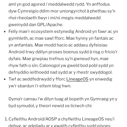
aml yn god agored / meddalwedd rydd. Yn anffodus
dyw Cymreigio ddim mor uniongyrchol â phethau sy’n
rhoi rheolaeth llwyr i mi/ni megis meddalwedd
gweinydd dan GPL/Apache.
Felly mae’r ecosystem estynedig Android yn fawr ac yn
gymhleth, ac mae sawl fforc. Mae hynny yn fantais ac
yn anfantais. Mae modd hacio ac addasu dyfeisiau
Android trwy ddilyn proses boenus sydd â risg o fricio’r
dyfais. Mae grwpiau trefnus sy’n gwneud hyn, mae
rhyw fath o sîn. Calonogol yw gweld bod pobl sydd yn
defnyddio ieithoedd nad sydd ar y rhestr swyddogol.
Twf ac aeddfedrwydd y fforc
LineageOS
yn enwedig
yw’r sbardun i’r eitem blog hwn.
Dyma’r camau i’w dilyn tuag at bopeth yn Gymraeg yn y
byd symudol, y theori newid os liciwch chi:
Cyfieithu Android/AOSP a chyfieithu LineageOS neu’i
debyg, ac adeiladu ar y gwaith cyfieithu sydd eisoes