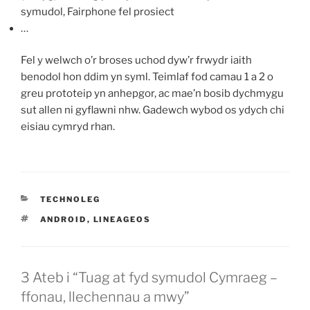
symudol, Fairphone fel prosiect
…
Fel y welwch o’r broses uchod dyw’r frwydr iaith
benodol hon ddim yn syml. Teimlaf fod camau 1 a 2 o
greu prototeip yn anhepgor, ac mae’n bosib dychmygu
sut allen ni gyflawni nhw. Gadewch wybod os ydych chi
eisiau cymryd rhan.
CATEGORÏAU
TECHNOLEG
TAGIAU
ANDROID
,
LINEAGEOS
3 Ateb i “Tuag at fyd symudol Cymraeg –
ffonau, llechennau a mwy”