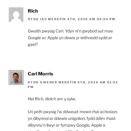
Rich
DYDD IAU MEHEFIN 4TH, 2026 AM 04:04 PM
Gwaith pwysig Carl. Ydyn ni’n gwybod sut mae
Google ac Apple yn dewis yr ieithoedd sydd ar
gael?
Carl Morris
DYDD GWENER MEHEFIN 5TH, 2026 AM 01:32
PM
Hei Rich, diolch am y sylw.
Un peth pwysig i’w ddweud: mewn rhai achosion,
yn dibynnol ar ddewis unigolion, fydd ddim rhaid
dibynnu’n llwyr ar fympwy Google, Apple a