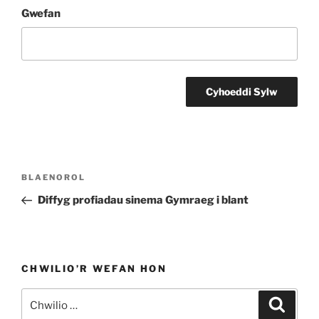
Gwefan
Llywio
Cofnod
BLAENOROL
cofnod
Blaenorol
Diffyg profiadau sinema Gymraeg i blant
CHWILIO’R WEFAN HON
Chwilio
Chwili
am: