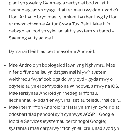
plant yn gweld y Gymraeg a derbyn ei bod yn iaith
dechnoleg, ac yn dysgu rhai termau trwy ddefnyddio’r
ffôn. Ar hyn o bryd mae fy mhlant i yn benthyg fy ffôn i
er mwyn chwarae Antur Cyw a Tux Paint. Mae hi’n
debygol eu bod yn sylwi ar iaith y system yn barod –
Saesneg yn fy achos i.
Dyma rai ffeithiau perthnasol am Android:
Mae Android yn boblogaidd iawn yng Nghymru. Mae
nifer o ffynonellau yn datgan mai hi yw’r system
weithredu fwyaf poblogaidd yn y byd – gyda mwy o
ddyfeisiau yn ei defnyddio na Windows, a mwy na iOS.
Mae fersiynau Android yn rhedeg ar ffonau,
llechennau, e-ddarllenwyr, rhai setiau teledu, rhai ceir…
Mae’r term “ffôn Android” ar lafar yn aml yn cyfeirio at
ddosbarthiad penodol sy’n cynnwys
AOSP
+ Google
Mobile Services (systemau perchnogol Google) +
systemau mae darparwyr ffôn yn eu creu, nad sydd yn