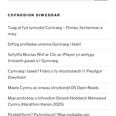
COFNODION DIWEDDAR
Tuag at fyd symudol Cymraeg – ffonau, llechennau a
mwy
Diffyg profiadau sinema Gymraeg i blant
Sefyllfa Blociau Rhif ar Clic ac iPlayer yn amlygu
triniaeth gwael o’r Gymraeg
Cymraeg i bawb? Fideo o fy nhystiolaeth i’r Pwyllgor
Diwylliant
Mapio Cymru ac enwau strydoedd OS Open Roads
Map prototeip o lofnodion Deiseb Heddwch Menywod
Cymru (Hacathon Hanes 2025)
Pa blatfform? Pa brotocol? Rhai nodiadau am