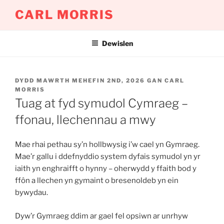
Mynd
CARL MORRIS
i'r
cynnwys
Dewislen
COFNODWYD
DYDD MAWRTH MEHEFIN 2ND, 2026
GAN
CARL
AR
MORRIS
Tuag at fyd symudol Cymraeg –
ffonau, llechennau a mwy
Mae rhai pethau sy’n hollbwysig i’w cael yn Gymraeg.
Mae’r gallu i ddefnyddio system dyfais symudol yn yr
iaith yn enghraifft o hynny – oherwydd y ffaith bod y
ffôn a llechen yn gymaint o bresenoldeb yn ein
bywydau.
Dyw’r Gymraeg ddim ar gael fel opsiwn ar unrhyw