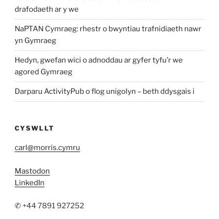
drafodaeth ar y we
NaPTAN Cymraeg: rhestr o bwyntiau trafnidiaeth nawr
yn Gymraeg
Hedyn, gwefan wici o adnoddau ar gyfer tyfu’r we
agored Gymraeg
Darparu ActivityPub o flog unigolyn – beth ddysgais i
CYSWLLT
carl@morris.cymru
Mastodon
LinkedIn
✆ +44 7891 927252