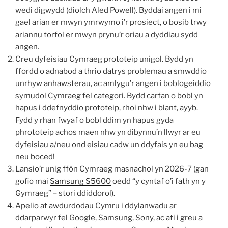
wedi digwydd (diolch Aled Powell). Byddai angen i mi
gael arian er mwyn ymrwymo i’r prosiect, o bosib trwy
ariannu torfol er mwyn prynu’r oriau a dyddiau sydd
angen.
Creu dyfeisiau Cymraeg prototeip unigol. Bydd yn
ffordd o adnabod a thrio datrys problemau a smwddio
unrhyw anhawsterau, ac amlygu’r angen i boblogeiddio
symudol Cymraeg fel categori. Bydd carfan o bobl yn
hapus i ddefnyddio prototeip, rhoi nhw i blant, ayyb.
Fydd y rhan fwyaf o bobl ddim yn hapus gyda
phrototeip achos maen nhw yn dibynnu’n llwyr ar eu
dyfeisiau a/neu ond eisiau cadw un ddyfais yn eu bag
neu boced!
Lansio’r unig ffôn Cymraeg masnachol yn 2026-7 (gan
gofio mai
Samsung S5600
oedd “y cyntaf o’i fath yn y
Gymraeg” – stori ddiddorol).
Apelio at awdurdodau Cymru i ddylanwadu ar
ddarparwyr fel Google, Samsung, Sony, ac ati i greu a