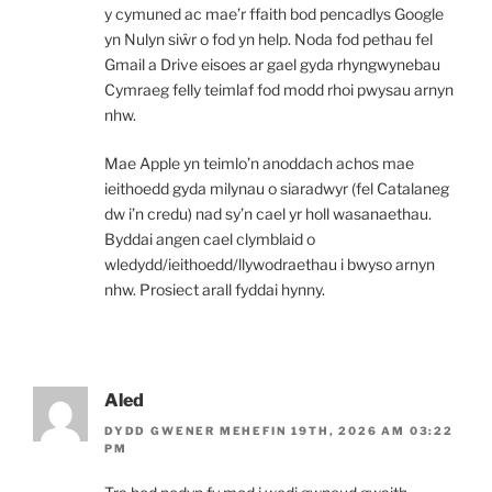
y cymuned ac mae’r ffaith bod pencadlys Google
yn Nulyn siŵr o fod yn help. Noda fod pethau fel
Gmail a Drive eisoes ar gael gyda rhyngwynebau
Cymraeg felly teimlaf fod modd rhoi pwysau arnyn
nhw.
Mae Apple yn teimlo’n anoddach achos mae
ieithoedd gyda milynau o siaradwyr (fel Catalaneg
dw i’n credu) nad sy’n cael yr holl wasanaethau.
Byddai angen cael clymblaid o
wledydd/ieithoedd/llywodraethau i bwyso arnyn
nhw. Prosiect arall fyddai hynny.
Aled
DYDD GWENER MEHEFIN 19TH, 2026 AM 03:22
PM