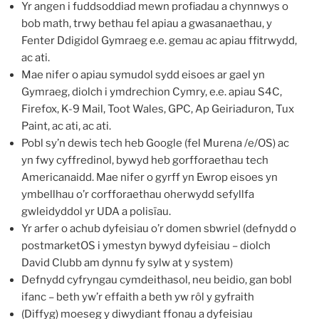
Yr angen i fuddsoddiad mewn profiadau a chynnwys o
bob math, trwy bethau fel apiau a gwasanaethau, y
Fenter Ddigidol Gymraeg e.e. gemau ac apiau ffitrwydd,
ac ati.
Mae nifer o apiau symudol sydd eisoes ar gael yn
Gymraeg, diolch i ymdrechion Cymry, e.e. apiau S4C,
Firefox, K-9 Mail, Toot Wales, GPC, Ap Geiriaduron, Tux
Paint, ac ati, ac ati.
Pobl sy’n dewis tech heb Google (fel Murena /e/OS) ac
yn fwy cyffredinol, bywyd heb gorfforaethau tech
Americanaidd. Mae nifer o gyrff yn Ewrop eisoes yn
ymbellhau o’r corfforaethau oherwydd sefyllfa
gwleidyddol yr UDA a polisïau.
Yr arfer o achub dyfeisiau o’r domen sbwriel (defnydd o
postmarketOS i ymestyn bywyd dyfeisiau – diolch
David Clubb am dynnu fy sylw at y system)
Defnydd cyfryngau cymdeithasol, neu beidio, gan bobl
ifanc – beth yw’r effaith a beth yw rôl y gyfraith
(Diffyg) moeseg y diwydiant ffonau a dyfeisiau