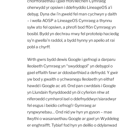
chorfforaethau i gael ffôn/llechen Cymraeg
oherwydd yr opsiwn i ddefnyddio LineageOS a’i
debyg. Dyna dw i’n gweld fel man cychwyn y daith
– i wella AOSP a LineageOS Cymraeg a thynnu
sylw ato fel opsiwn, a phrofi bod ffôn Cymraeg yn
bosibl. Bydd yn dechrau mwy fel prototeip haciedig
sy’n gwella’n raddol, a bydd hynny yn apelio at rai
pobl a chyrff.
Wrth gwrs bydd dewis Google i gefnogi a darparu
lleolaeth Cymraeg yn “swyddogol” yn debygol o
gael effaith fawr ar ddosbarthiad a defnydd. Y gwir
yw bod y gwaith o ychwanegu lleolaeth yn eithaf
hawdd i Google ac ati. Ond pan cwrddais i Google
yn Llundain flynyddoedd yn ôl cyferion nhw at
niferoedd cymharol isel o ddefnyddwyr/siaradwyr
fel esgus i beidio cefnogi’r Gymraeg ar
ryngwynebau… Ond nid yw hyn yn gyson – mae
llwythi o wasanaethau Google ar gael yn Wyddeleg
er enghraifft. Tybiaf fod hyn yn deillio o ddylanwad