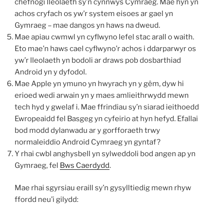
chefnogi lleolaeth sy’n cynnwys Cymraeg. Mae hyn yn
achos cryfach os yw’r system eisoes ar gael yn
Gymraeg – mae dangos yn haws na dweud.
Mae apiau cwmwl yn cyflwyno lefel stac arall o waith.
Eto mae’n haws cael cyflwyno’r achos i ddarparwyr os
yw’r lleolaeth yn bodoli ar draws pob dosbarthiad
Android yn y dyfodol.
Mae Apple yn ymuno yn hwyrach yn y gêm, dyw hi
erioed wedi arwain yn y maes amlieithrwydd mewn
tech hyd y gwelaf i. Mae ffrindiau sy’n siarad ieithoedd
Ewropeaidd fel Basgeg yn cyfeirio at hyn hefyd. Efallai
bod modd dylanwadu ar y gorfforaeth trwy
normaleiddio Android Cymraeg yn gyntaf?
Y rhai cwbl anghysbell yn sylweddoli bod angen ap yn
Gymraeg, fel
Bws Caerdydd
.
Mae rhai sgyrsiau eraill sy’n gysylltiedig mewn rhyw
ffordd neu’i gilydd: