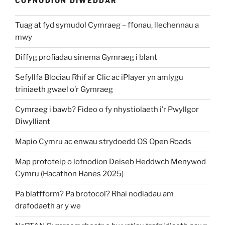
COFNODION DIWEDDAR
Tuag at fyd symudol Cymraeg – ffonau, llechennau a
mwy
Diffyg profiadau sinema Gymraeg i blant
Sefyllfa Blociau Rhif ar Clic ac iPlayer yn amlygu
triniaeth gwael o’r Gymraeg
Cymraeg i bawb? Fideo o fy nhystiolaeth i’r Pwyllgor
Diwylliant
Mapio Cymru ac enwau strydoedd OS Open Roads
Map prototeip o lofnodion Deiseb Heddwch Menywod
Cymru (Hacathon Hanes 2025)
Pa blatfform? Pa brotocol? Rhai nodiadau am
drafodaeth ar y we