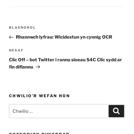
Llywio
Cofnod
BLAENOROL
cofnod
Blaenorol
Rhannwch lyfrau: Wicidestun yn cynnig OCR
Cofnod
NESAF
Nesaf
Clic Off – bot Twitter i rannu sioeau S4C Clic sydd ar
fin diflannu
CHWILIO’R WEFAN HON
Chwilio
Chwili
am: