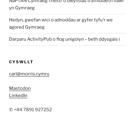
NaPTAN Cymraeg: rhestr o bwyntiau trafnidiaeth nawr
yn Gymraeg
Hedyn, gwefan wici o adnoddau ar gyfer tyfu’r we
agored Gymraeg
Darparu ActivityPub o flog unigolyn – beth ddysgais i
CYSWLLT
carl@morris.cymru
Mastodon
LinkedIn
✆ +44 7891 927252