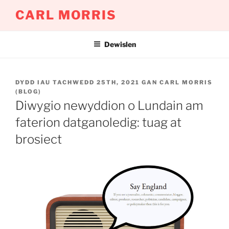
Mynd
CARL MORRIS
i'r
cynnwys
Dewislen
COFNODWYD
DYDD IAU TACHWEDD 25TH, 2021
GAN
CARL MORRIS
AR
(BLOG)
Diwygio newyddion o Lundain am
faterion datganoledig: tuag at
brosiect