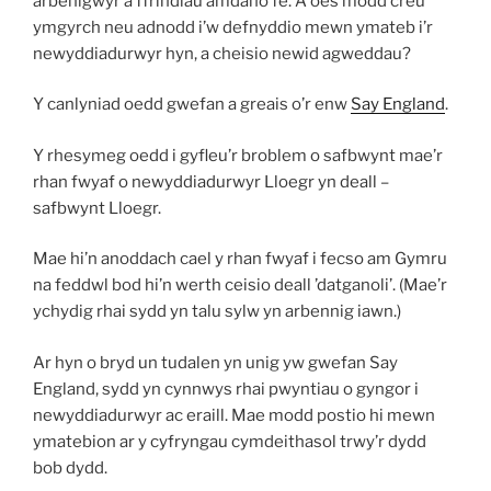
arbenigwyr a ffrindiau amdano fe. A oes modd creu
ymgyrch neu adnodd i’w defnyddio mewn ymateb i’r
newyddiadurwyr hyn, a cheisio newid agweddau?
Y canlyniad oedd gwefan a greais o’r enw
Say England
.
Y rhesymeg oedd i gyfleu’r broblem o safbwynt mae’r
rhan fwyaf o newyddiadurwyr Lloegr yn deall –
safbwynt Lloegr.
Mae hi’n anoddach cael y rhan fwyaf i fecso am Gymru
na feddwl bod hi’n werth ceisio deall ’datganoli’. (Mae’r
ychydig rhai sydd yn talu sylw yn arbennig iawn.)
Ar hyn o bryd un tudalen yn unig yw gwefan Say
England, sydd yn cynnwys rhai pwyntiau o gyngor i
newyddiadurwyr ac eraill. Mae modd postio hi mewn
ymatebion ar y cyfryngau cymdeithasol trwy’r dydd
bob dydd.