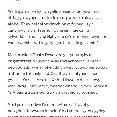
Wrth gwrs mae hyn yn gallu arwain ar ddryswch, a
diffyg ymwybyddiaeth o le mae pwerau a phwy sy’n
atebol. Er gwaethaf ymdrechion cyfryngau sy’n
canolbwyntio ar faterion Cymreig mae canran
sylweddol o bobl yng Nghymru sy’n derbyn newyddion
camarweiniol, wrth gyfryngau Llundain gan amlaf.
Mae prosiect
That’s Devolved
yn tynnu sylw at
enghreifftiau yn gyson. Mae rhai achosion lle mae’r
newyddiadurwyr a golygyddion wedi cywiro penawdau
a straeon fel canlyniad. O safbwynt datganoli mae’n
gweithio’n dda. Mae’n siŵr bod llawer o ddarllenwyr
wedi dysgu mwy am rymoedd Senedd Cymru, Senedd
Yr Alban, a Stormont trwy ymdrechion y prosiect.
Sbel yn ôl oeddwn i’n meddwl am safbwynt y
newyddiadurwyr eu hunain. Ces i ambell sgwrs gydag