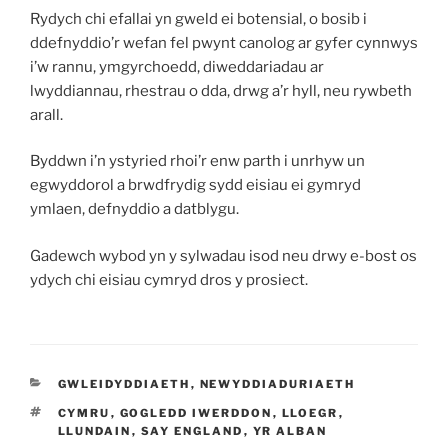
Rydych chi efallai yn gweld ei botensial, o bosib i
ddefnyddio’r wefan fel pwynt canolog ar gyfer cynnwys
i’w rannu, ymgyrchoedd, diweddariadau ar
lwyddiannau, rhestrau o dda, drwg a’r hyll, neu rywbeth
arall.
Byddwn i’n ystyried rhoi’r enw parth i unrhyw un
egwyddorol a brwdfrydig sydd eisiau ei gymryd
ymlaen, defnyddio a datblygu.
Gadewch wybod yn y sylwadau isod neu drwy e-bost os
ydych chi eisiau cymryd dros y prosiect.
CATEGORÏAU
GWLEIDYDDIAETH
,
NEWYDDIADURIAETH
TAGIAU
CYMRU
,
GOGLEDD IWERDDON
,
LLOEGR
,
LLUNDAIN
,
SAY ENGLAND
,
YR ALBAN