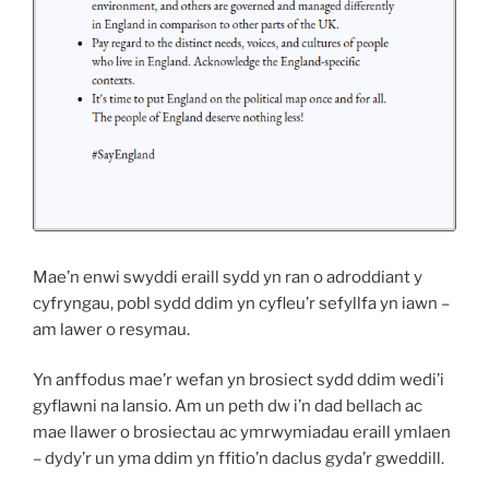
Mae’n enwi swyddi eraill sydd yn ran o adroddiant y
cyfryngau, pobl sydd ddim yn cyfleu’r sefyllfa yn iawn –
am lawer o resymau.
Yn anffodus mae’r wefan yn brosiect sydd ddim wedi’i
gyflawni na lansio. Am un peth dw i’n dad bellach ac
mae llawer o brosiectau ac ymrwymiadau eraill ymlaen
– dydy’r un yma ddim yn ffitio’n daclus gyda’r gweddill.