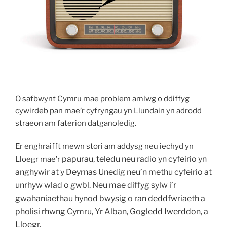
O safbwynt Cymru mae problem amlwg o ddiffyg
cywirdeb pan mae’r cyfryngau yn Llundain yn adrodd
straeon am faterion datganoledig.
Er enghraifft mewn stori am addysg neu iechyd yn
papurau, teledu neu radio yn cyfeirio yn
Lloegr mae’r
anghywir at y Deyrnas Unedig neu’n methu cyfeirio at
unrhyw wlad o gwbl. Neu mae diffyg sylw i’r
gwahaniaethau hynod bwysig o ran deddfwriaeth a
pholisi rhwng Cymru, Yr Alban, Gogledd Iwerddon, a
Lloegr.