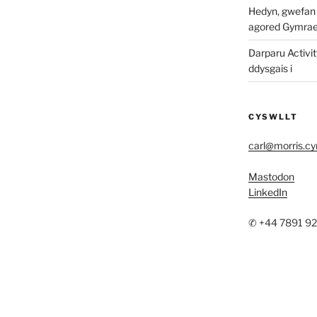
Hedyn, gwefan w
agored Gymra
Darparu Activit
ddysgais i
CYSWLLT
carl@morris.c
Mastodon
LinkedIn
✆ +44 7891 9