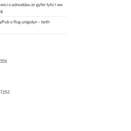
ici o adnoddau ar gyfer tyfu’r we
eg
yPub o flog unigolyn – beth
ymru
27252