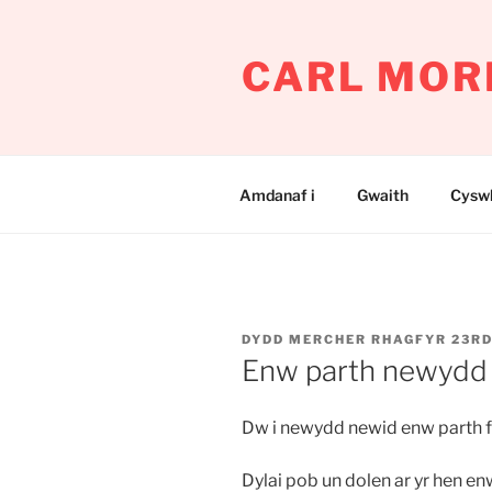
Mynd
i'r
CARL MOR
cynnwys
Amdanaf i
Gwaith
Cyswl
COFNODWYD
DYDD MERCHER RHAGFYR 23RD
AR
Enw parth newydd 
Dw i newydd newid enw parth f
Dylai pob un dolen ar yr hen en