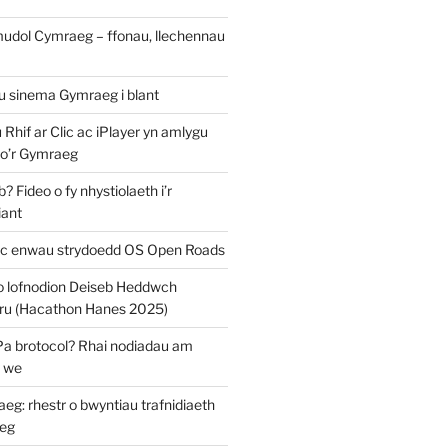
mudol Cymraeg – ffonau, llechennau
au sinema Gymraeg i blant
u Rhif ar Clic ac iPlayer yn amlygu
 o’r Gymraeg
 Fideo o fy nhystiolaeth i’r
iant
c enwau strydoedd OS Open Roads
o lofnodion Deiseb Heddwch
u (Hacathon Hanes 2025)
Pa brotocol? Rhai nodiadau am
y we
: rhestr o bwyntiau trafnidiaeth
eg