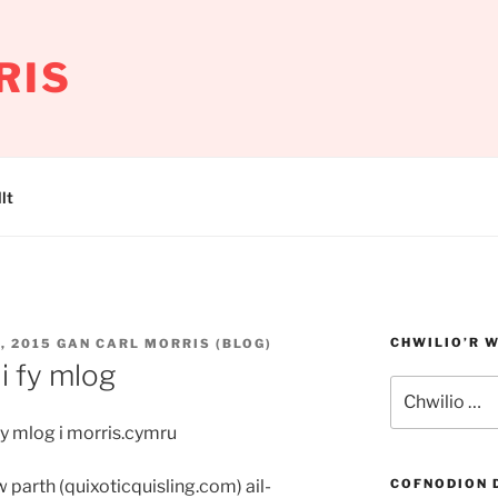
RIS
lt
CHWILIO’R 
, 2015
GAN
CARL MORRIS (BLOG)
i fy mlog
Chwilio
am:
y mlog i morris.cymru
w parth (quixoticquisling.com) ail-
COFNODION 