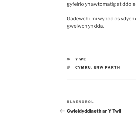
gyfeirio yn awtomatig at ddole
Gadewch i mi wybod os ydych c
gwelwch yn dda.
CATEGORÏAU
Y WE
TAGIAU
CYMRU
,
ENW PARTH
Llywio
Cofnod
BLAENOROL
cofnod
Blaenorol
Gwleidyddiaeth ar Y Twll