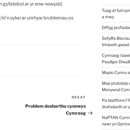
n gyfatebol ar yr enw newydd.
Tuag at fyd sy
a mwy
hi’n sylwi ar unrhyw broblemau os
Diffyg profiad
Sefyllfa Blocia
triniaeth gwael
Cymraeg i bawb?
Pwyllgor Diwyll
Mapio Cymru a
Map prototeip 
Menywod Cymr
NESAF
Cofnod
Pa blatfform? 
Nesaf
Problem dosbarthu cynnwys
drafodaeth ar 
Cymraeg
NaPTAN Cymraeg
nawr yn Gymra