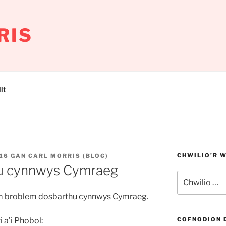
RIS
lt
CHWILIO’R 
16
GAN
CARL MORRIS (BLOG)
u cynnwys Cymraeg
Chwilio
am:
am broblem dosbarthu cynnwys Cymraeg.
 a’i Phobol:
COFNODION 