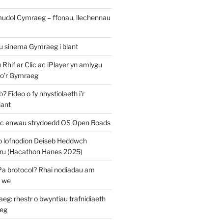
mudol Cymraeg – ffonau, llechennau
au sinema Gymraeg i blant
u Rhif ar Clic ac iPlayer yn amlygu
 o’r Gymraeg
 Fideo o fy nhystiolaeth i’r
iant
c enwau strydoedd OS Open Roads
o lofnodion Deiseb Heddwch
u (Hacathon Hanes 2025)
Pa brotocol? Rhai nodiadau am
y we
: rhestr o bwyntiau trafnidiaeth
eg