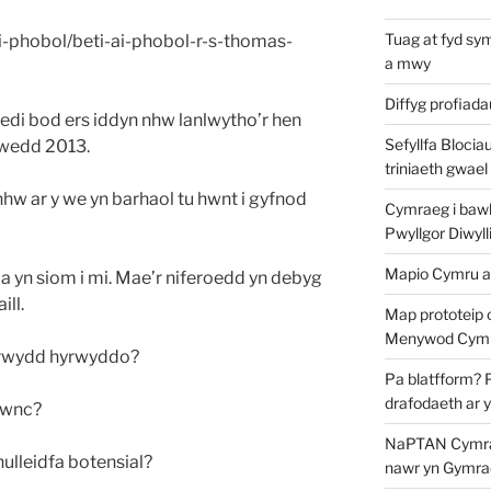
Tuag at fyd sy
i-phobol/beti-ai-phobol-r-s-thomas-
a mwy
Diffyg profiad
i bod ers iddyn nhw lanlwytho’r hen
Sefyllfa Blocia
hwedd 2013.
triniaeth gwael
nhw ar y we yn barhaol tu hwnt i gyfnod
Cymraeg i bawb?
Pwyllgor Diwyll
Mapio Cymru a
 yn siom i mi. Mae’r niferoedd yn debyg
ill.
Map prototeip 
Menywod Cymr
igrwydd hyrwyddo?
Pa blatfform? 
drafodaeth ar 
 pwnc?
NaPTAN Cymraeg
nulleidfa botensial?
nawr yn Gymra