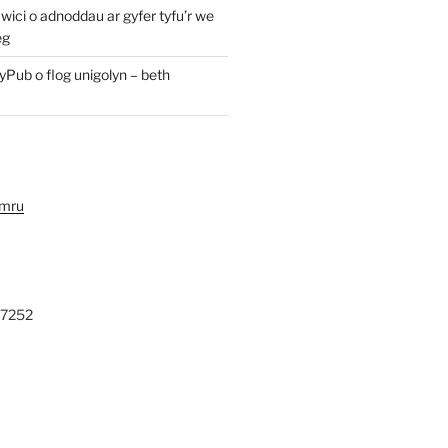
ici o adnoddau ar gyfer tyfu’r we
eg
yPub o flog unigolyn – beth
ymru
27252