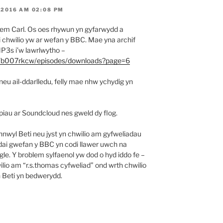
2016 AM 02:08 PM
blem Carl. Os oes rhywun yn gyfarwydd a
ol i chwilio yw ar wefan y BBC. Mae yna archif
P3s i’w lawrlwytho –
s/b007rkcw/episodes/downloads?page=6
u ail-ddarlledu, felly mae nhw ychydig yn
piau ar Soundcloud nes gweld dy flog.
wyl Beti neu jyst yn chwilio am gyfweliadau
ai gwefan y BBC yn codi llawer uwch na
e. Y broblem sylfaenol yw dod o hyd iddo fe –
io am “r.s.thomas cyfweliad” ond wrth chwilio
 Beti yn bedwerydd.