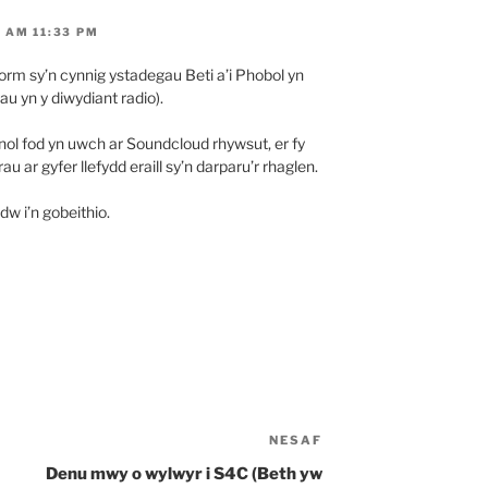
 AM 11:33 PM
orm sy’n cynnig ystadegau Beti a’i Phobol yn
u yn y diwydiant radio).
edinol fod yn uwch ar Soundcloud rhywsut, er fy
 ar gyfer llefydd eraill sy’n darparu’r rhaglen.
dw i’n gobeithio.
NESAF
Cofnod
Nesaf
Denu mwy o wylwyr i S4C (Beth yw