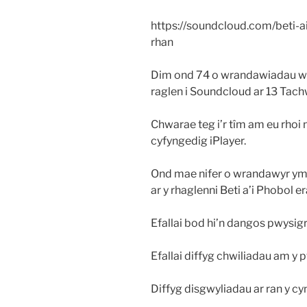
https://soundcloud.com/beti-a
rhan
Dim ond 74 o wrandawiadau wed
raglen i Soundcloud ar 13 Tac
Chwarae teg i’r tîm am eu rhoi 
cyfyngedig iPlayer.
Ond mae nifer o wrandawyr yma
ar y rhaglenni Beti a’i Phobol era
Efallai bod hi’n dangos pwys
Efallai diffyg chwiliadau am y
Diffyg disgwyliadau ar ran y cy