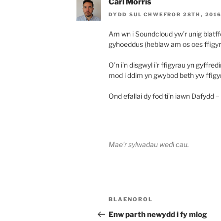
Carl Morris
DYDD SUL CHWEFROR 28TH, 2016
Am wn i Soundcloud yw’r unig blatff
gyhoeddus (heblaw am os oes ffigyra
O’n i’n disgwyl i’r ffigyrau yn gyffr
mod i ddim yn gwybod beth yw ffigyrau
Ond efallai dy fod ti’n iawn Dafydd – 
Mae'r sylwadau wedi cau.
Llywio
Cofnod
BLAENOROL
cofnod
Blaenorol
Enw parth newydd i fy mlog