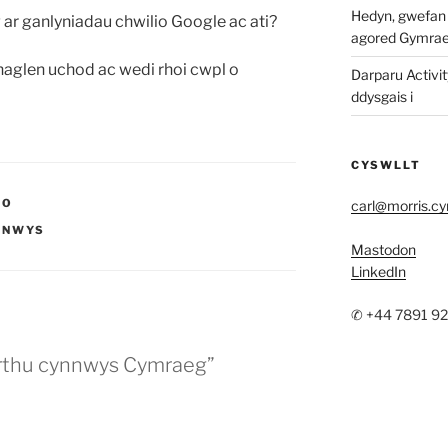
Hedyn, gwefan w
 ar ganlyniadau chwilio Google ac ati?
agored Gymra
haglen uchod ac wedi rhoi cwpl o
Darparu Activit
ddysgais i
CYSWLLT
IO
carl@morris.c
NNWYS
Mastodon
LinkedIn
✆ +44 7891 9
arthu cynnwys Cymraeg”