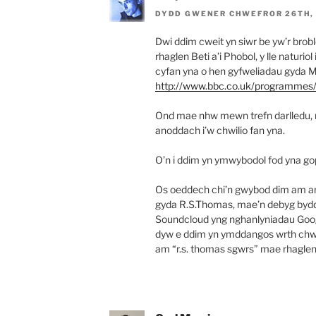
DYDD GWENER CHWEFROR 26TH, 
Dwi ddim cweit yn siwr be yw’r bro
rhaglen Beti a’i Phobol, y lle naturi
cyfan yna o hen gyfweliadau gyda M
http://www.bbc.co.uk/programme
Ond mae nhw mewn trefn darlledu, ne
anoddach i’w chwilio fan yna.
O’n i ddim yn ymwybodol fod yna go
Os oeddech chi’n gwybod dim am ann
gyda R.S.Thomas, mae’n debyg bydd
Soundcloud yng nghanlyniadau Googl
dyw e ddim yn ymddangos wrth chwil
am “r.s. thomas sgwrs” mae rhaglen