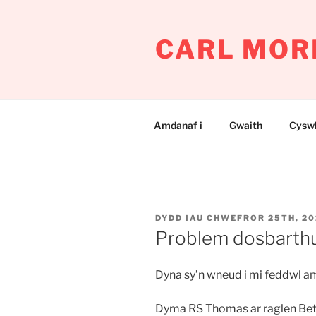
Mynd
i'r
CARL MOR
cynnwys
Amdanaf i
Gwaith
Cyswl
COFNODWYD
DYDD IAU CHWEFROR 25TH, 20
AR
Problem dosbarth
Dyna sy’n wneud i mi feddwl 
Dyma RS Thomas ar raglen Beti