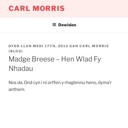
Mynd
CARL MORRIS
i'r
cynnwys
Dewislen
COFNODWYD
DYDD LLUN MEDI 17TH, 2012
GAN
CARL MORRIS
AR
(BLOG)
Madge Breese – Hen Wlad Fy
Nhadau
Nos da. Ond cyn i ni orffen y rhaglennu heno, dyma’r
anthem.