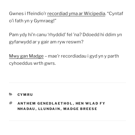
Gwnes i ffeindio’r
recordiad yma ar Wicipedia
. “Cyntaf
o’i fath yn y Gymraeg!”
Pam ydy hi’n canu ‘rhyddid’ fel ’na? Ddoedd hi ddim yn
gyfarwydd ar y gair am ryw reswm?
Mwy gan Madge
– mae’r recordiadau i gyd yn y parth
cyhoeddus wrth gwrs.
CATEGORÏAU
CYMRU
TAGIAU
ANTHEM GENEDLAETHOL
,
HEN WLAD FY
NHADAU
,
LLUNDAIN
,
MADGE BREESE