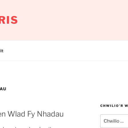
RIS
lt
DAU
CHWILIO’R 
en Wlad Fy Nhadau
Chwilio
am: