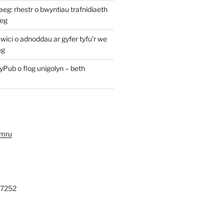
: rhestr o bwyntiau trafnidiaeth
eg
ici o adnoddau ar gyfer tyfu’r we
eg
yPub o flog unigolyn – beth
ymru
27252