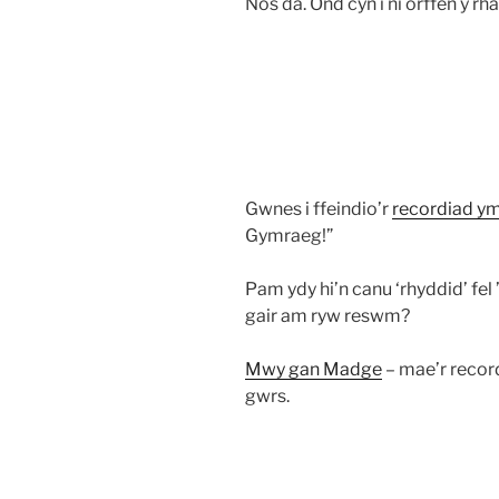
Nos da. Ond cyn i ni orffen y r
Gwnes i ffeindio’r
recordiad ym
Gymraeg!”
Pam ydy hi’n canu ‘rhyddid’ fe
gair am ryw reswm?
Mwy gan Madge
– mae’r recor
gwrs.