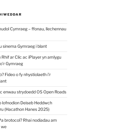
DIWEDDAR
mudol Cymraeg – ffonau, llechennau
au sinema Gymraeg i blant
u Rhif ar Clic ac iPlayer yn amlygu
 o’r Gymraeg
 Fideo o fy nhystiolaeth i’r
iant
c enwau strydoedd OS Open Roads
o lofnodion Deiseb Heddwch
u (Hacathon Hanes 2025)
Pa brotocol? Rhai nodiadau am
y we