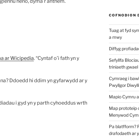
haglennu heno, dyma’r anthem.
COFNODION 
Tuag at fyd sy
a mwy
Diffyg profiad
a ar Wicipedia
. “Cyntaf o’i fath yn y
Sefyllfa Blocia
triniaeth gwael
Cymraeg i bawb?
l ’na? Ddoedd hi ddim yn gyfarwydd ar y
Pwyllgor Diwyll
Mapio Cymru a
diadau i gyd yn y parth cyhoeddus wrth
Map prototeip 
Menywod Cymr
Pa blatfform? 
drafodaeth ar 