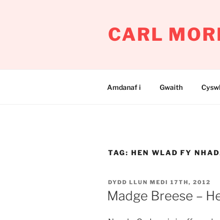
Mynd
i'r
CARL MOR
cynnwys
Amdanaf i
Gwaith
Cyswl
TAG:
HEN WLAD FY NHA
COFNODWYD
DYDD LLUN MEDI 17TH, 2012
AR
Madge Breese – H