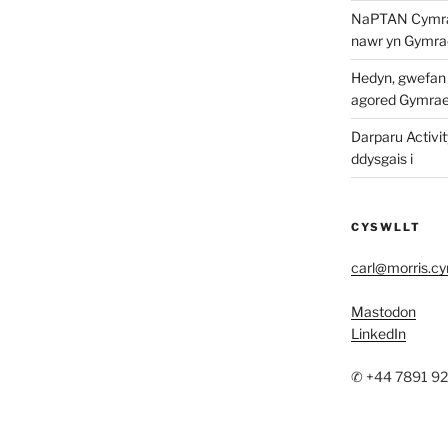
NaPTAN Cymraeg
nawr yn Gymra
Hedyn, gwefan w
agored Gymra
Darparu Activit
ddysgais i
CYSWLLT
carl@morris.c
Mastodon
LinkedIn
✆ +44 7891 9