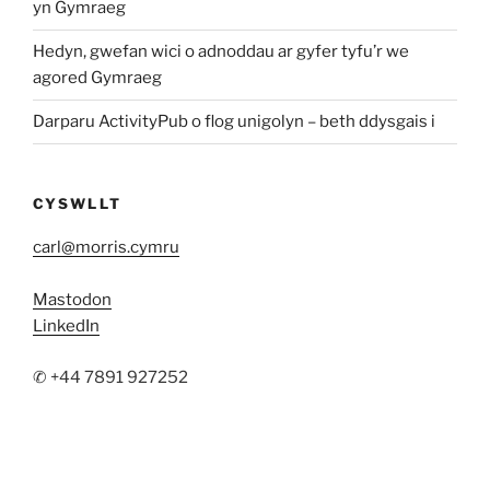
yn Gymraeg
Hedyn, gwefan wici o adnoddau ar gyfer tyfu’r we
agored Gymraeg
Darparu ActivityPub o flog unigolyn – beth ddysgais i
CYSWLLT
carl@morris.cymru
Mastodon
LinkedIn
✆ +44 7891 927252