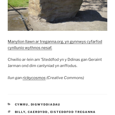
Manylion llawn ar treganna.org, yn gynnwys cyfarfod
cynllunio wythnos nesaf.
Chwilio ar-lein am ’Steddfod yn y Ddinas gan Geraint
Jarman ond dim canlyniad yn anffodus.
llun gan
rickycosmos
(Creative Commons)
CATEGORÏAU
CYMRU
,
DIGWYDDIADAU
TAGIAU
BILLY
,
CAERDYDD
,
EISTEDDFOD TREGANNA