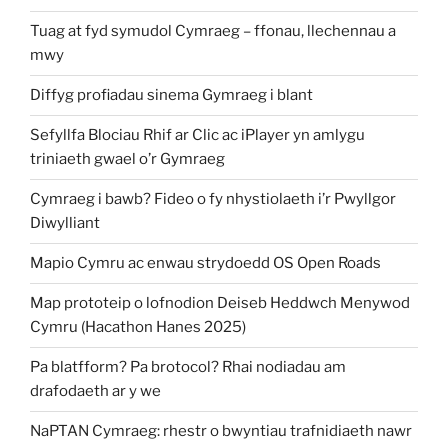
Tuag at fyd symudol Cymraeg – ffonau, llechennau a
mwy
Diffyg profiadau sinema Gymraeg i blant
Sefyllfa Blociau Rhif ar Clic ac iPlayer yn amlygu
triniaeth gwael o’r Gymraeg
Cymraeg i bawb? Fideo o fy nhystiolaeth i’r Pwyllgor
Diwylliant
Mapio Cymru ac enwau strydoedd OS Open Roads
Map prototeip o lofnodion Deiseb Heddwch Menywod
Cymru (Hacathon Hanes 2025)
Pa blatfform? Pa brotocol? Rhai nodiadau am
drafodaeth ar y we
NaPTAN Cymraeg: rhestr o bwyntiau trafnidiaeth nawr