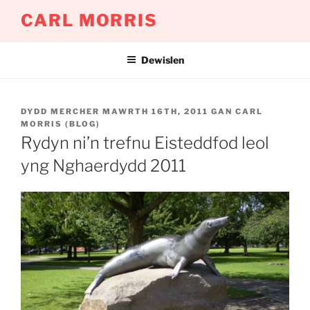
Mynd
CARL MORRIS
i'r
cynnwys
Dewislen
COFNODWYD
DYDD MERCHER MAWRTH 16TH, 2011
GAN
CARL
AR
MORRIS (BLOG)
Rydyn ni’n trefnu Eisteddfod leol
yng Nghaerdydd 2011