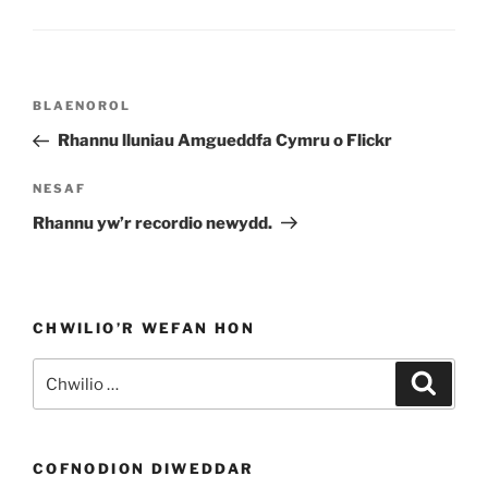
Llywio
Cofnod
BLAENOROL
cofnod
Blaenorol
Rhannu lluniau Amgueddfa Cymru o Flickr
Cofnod
NESAF
Nesaf
Rhannu yw’r recordio newydd.
CHWILIO’R WEFAN HON
Chwilio
Chwili
am:
COFNODION DIWEDDAR