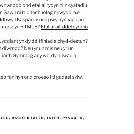
iwn anodd ond efallai rydyn ni’n cystadlu
Gawn ni trio technoleg newydd, e.e.
ddbwyll Kasparov neu pwy bynnag cam-
ymraeg yn HTML5?
Efallai ail-ddefnyddio
wyddiant yn dy ddiffiniad a chyd-destun?
n diwrnod? Neu yr un mis neu yr un
 iaith Gymraeg ar y we, dylanwad a
b fan hyn ond croeso i ti gadael sylw.
YLL
,
HACIO'R IAITH
,
IAITH
,
PYSGOTA
,