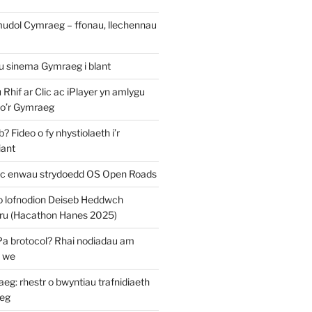
mudol Cymraeg – ffonau, llechennau
au sinema Gymraeg i blant
u Rhif ar Clic ac iPlayer yn amlygu
 o’r Gymraeg
 Fideo o fy nhystiolaeth i’r
iant
c enwau strydoedd OS Open Roads
o lofnodion Deiseb Heddwch
u (Hacathon Hanes 2025)
Pa brotocol? Rhai nodiadau am
y we
: rhestr o bwyntiau trafnidiaeth
eg