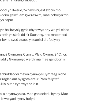
o arian i hunan gyhoeddi.
bobol yn dweud, “wnawn ni jest stopio rhoi
na ddim galw”. am ryw reswm, mae pobol yn trin
ys papur.
sy’n hollbwysig gyda chynnwys ar y we ydi ei fod
wbeth yn slafaidd o’r Saesneg, ond mae modd
 bwnc sydd eisoes yn cael ei drafod yn y
sgwennu? Cymraeg, Cymru, Plaid Cymru, S4C…os
fnydd y Gymraeg o werth yna mae ganddon ni
 gyfer buddsoddi mewn cynnwys Cymraeg niche.
aglen am bysgota antur. Pam felly taflu
 NA o ran cynnwys ar-lein.
onol a chynnwys da. Mae gan deledu hynny. Mae
i’r we gael hynny hefyd.