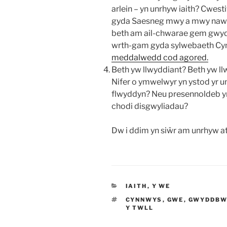
arlein – yn unrhyw iaith? Cwest
gyda Saesneg mwy a mwy nawr. 
beth am ail-chwarae gem gwy
wrth-gam gyda sylwebaeth C
meddalwedd cod agored.
Beth yw llwyddiant? Beth yw ll
Nifer o ymwelwyr yn ystod yr u
flwyddyn? Neu presennoldeb yr
chodi disgwyliadau?
Dw i ddim yn siŵr am unrhyw ate
CATEGORÏAU
IAITH
,
Y WE
TAGIAU
CYNNWYS
,
GWE
,
GWYDDBW
Y TWLL