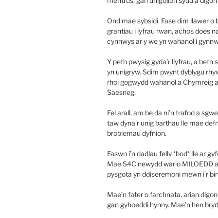
mentrus, gan unigolion sydd a digon 
Ond mae sybsidi. Fase dim llawer o 
grantiau i lyfrau rwan, achos does 
cynnwys ar y we yn wahanol i gynnw
Y peth pwysig gyda’r llyfrau, a beth 
yn unigryw. Sdim pwynt dyblygu rhy
rhoi gogwydd wahanol a Chymreig ar
Saesneg.
Fel arall, am be da ni’n trafod a 
taw dyna’r unig barthau lle mae de
broblemau dyfnion.
Faswn i’n dadlau felly *bod* lle ar
Mae S4C newydd wario MILOEDD ar r
pysgota yn ddiseremoni mewn i’r bin
Mae’n fater o farchnata, arian dig
gan gyhoeddi hynny. Mae’n hen bryd 