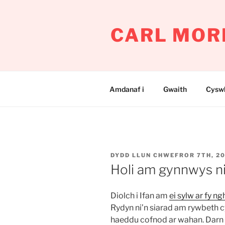
Mynd
i'r
CARL MOR
cynnwys
Amdanaf i
Gwaith
Cyswl
COFNODWYD
DYDD LLUN CHWEFROR 7TH, 20
AR
Holi am gynnwys n
Diolch i Ifan am
ei sylw ar fy n
Rydyn ni’n siarad am rywbeth c
haeddu cofnod ar wahan. Darn o