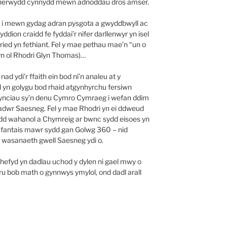
ib oherwydd cynnydd mewn adnoddau dros amser.
h i mewn gydag adran pysgota a gwyddbwyll ac
on craidd fe fyddai’r nifer darllenwyr yn isel
tyried yn fethiant. Fel y mae pethau mae’n “un o
n ol Rhodri Glyn Thomas)…
d ydi’r ffaith ein bod ni’n analeu at y
yn golygu bod rhaid atgynhyrchu fersiwn
ynciau sy’n denu Cymro Cymraeg i wefan ddim
aradwr Saesneg. Fel y mae Rhodri yn ei ddweud
d wahanol a Chymreig ar bwnc sydd eisoes yn
r fantais mawr sydd gan Golwg 360 – nid
 o wasanaeth gwell Saesneg ydi o.
hefyd yn dadlau uchod y dylen ni gael mwy o
paru bob math o gynnwys ymylol, ond dadl arall