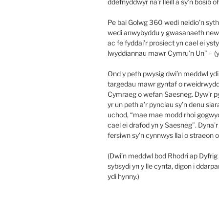
ddefnyddwyr na’r lleill a sy’n bos
Pe bai Golwg 360 wedi neidio’n syt
wedi anwybyddu y gwasanaeth newyddi
ac fe fyddai’r prosiect yn cael ei ys
lwyddiannau mawr Cymru’n Un” – (y
Ond y peth pwysig dwi’n meddwl ydi na
targedau mawr gyntaf o rweidrwydd 
Cymraeg o wefan Saesneg. Dyw’r p
yr un peth a’r pynciau sy’n denu si
uchod, “mae mae modd rhoi gogwyd
cael ei drafod yn y Saesneg”. Dyna’
fersiwn sy’n cynnwys llai o straeon
(Dwi’n meddwl bod Rhodri ap Dyfrig 
sybsydi yn y lle cynta, digon i ddar
ydi hynny.)