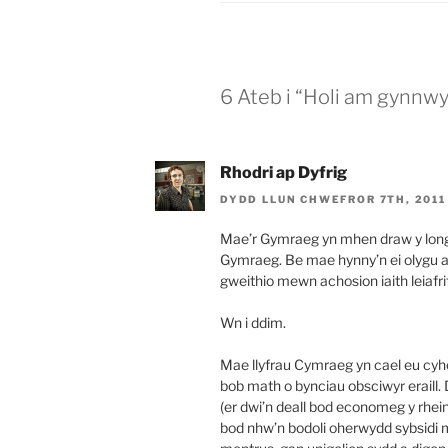
6 Ateb i “Holi am gynnw
Rhodri ap Dyfrig
DYDD LLUN CHWEFROR 7TH, 2011
Mae’r Gymraeg yn mhen draw y long 
Gymraeg. Be mae hynny’n ei olygu ar g
gweithio mewn achosion iaith leiafri
Wn i ddim.
Mae llyfrau Cymraeg yn cael eu cyh
bob math o bynciau obsciwyr eraill.
(er dwi’n deall bod economeg y rheiny
bod nhw’n bodoli oherwydd sybsidi m