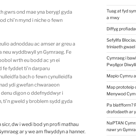
Tuag at fyd sy
th gwrs ond mae yna berygl gyda
a mwy
d chi’n mynd i niche o fewn
Diffyg profiad
Sefyllfa Blocia
 dreulio adnoddau ac amser ar greu a
triniaeth gwael
a neu wyddbwyll yn Gymraeg. Fe
Cymraeg i bawb?
bobol wrth eu bodd ac yn ei
Pwyllgor Diwyll
 fe fyddet ti’n darparu
Mapio Cymru a
ulleidfa bach o fewn cynulleidfa
s nad ydi gwefan chwaraeon
Map prototeip 
 denu digon o ddefnyddwyr i
Menywod Cymr
, ti’n gweld y broblem sydd gyda
Pa blatfform? 
drafodaeth ar 
NaPTAN Cymraeg
 sicr, dw i wedi bod yn profi mathau
nawr yn Gymra
ymraeg ar y we am flwyddyn a hanner.