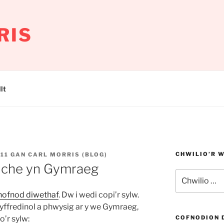
RIS
lt
CHWILIO’R 
11
GAN
CARL MORRIS (BLOG)
iche yn Gymraeg
Chwilio
am:
ghofnod diwethaf
. Dw i wedi copi’r sylw.
yffredinol a phwysig ar y we Gymraeg,
’r sylw:
COFNODION 