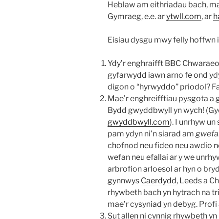
Heblaw am eithriadau bach, mae
Gymraeg, e.e. ar
ytwll.com
, ar
h
Eisiau dysgu mwy felly hoffwn 
Ydy’r enghraifft BBC Chwaraeo
gyfarwydd iawn arno fe ond yd
digon o “hyrwyddo” priodol? F
Mae’r enghreifftiau pysgota a
Bydd gwyddbwyll yn wych! (Gy
gwyddbwyll.com
). I unrhyw u
pam ydyn ni’n siarad am
gwefa
chofnod neu fideo neu awdio neu
wefan neu efallai ar y we unrhy
arbrofion arloesol ar hyn o bryd
gynnwys
Caerdydd
, Leeds a Ch
rhywbeth bach yn hytrach na tr
mae’r cysyniad yn debyg. Profi
Sut allen ni cynnig rhywbeth yn