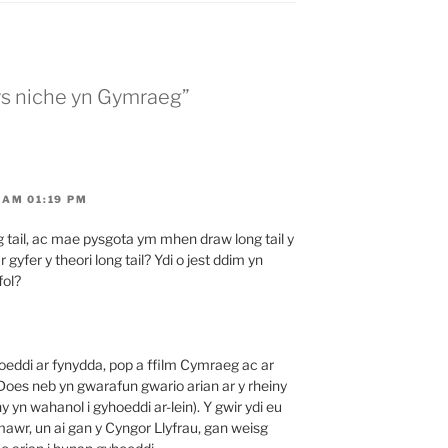
ys niche yn Gymraeg”
 AM 01:19 PM
tail, ac mae pysgota ym mhen draw long tail y
yfer y theori long tail? Ydi o jest ddim yn
fol?
oeddi ar fynydda, pop a ffilm Cymraeg ac ar
 Does neb yn gwarafun gwario arian ar y rheiny
 yn wahanol i gyhoeddi ar-lein). Y gwir ydi eu
awr, un ai gan y Cyngor Llyfrau, gan weisg