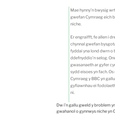
Mae hynny’n bwysig wr
gwefan Cymraeg eich bo
niche.
Er engraifft, fe allen i
chynnal gwefan bysgot
fyddai yna lond dwrn o 
ddefnyddio’n selog. Ond
gwasanaeth ar gyfer cyn
sydd eisoes yn fach. O
Cymraeg y BBC yn gallu
gyfiawnhau ei fodolaeth
ni.
Dw i’n gallu gweld y broblem yn
gwahanol o gynnwys niche yn G