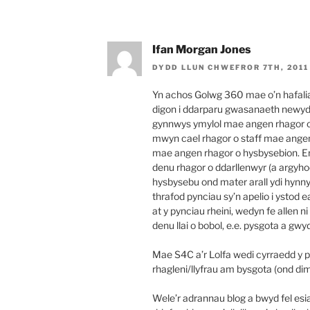
Ifan Morgan Jones
DYDD LLUN CHWEFROR 7TH, 2011
Yn achos Golwg 360 mae o’n hafaliad 
digon i ddarparu gwasanaeth newyd
gynnwys ymylol mae angen rhagor o
mwyn cael rhagor o staff mae angen 
mae angen rhagor o hysbysebion. E
denu rhagor o ddarllenwyr (a argyh
hysbysebu ond mater arall ydi hynn
thrafod pynciau sy’n apelio i ystod 
at y pynciau rheini, wedyn fe allen n
denu llai o bobol, e.e. pysgota a gwy
Mae S4C a’r Lolfa wedi cyrraedd y p
rhagleni/llyfrau am bysgota (ond di
Wele’r adrannau blog a bwyd fel esia