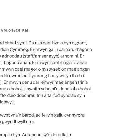
 AM 09:26 PM
eithaf syml. Da ni’n cael hyn o hyn o grant,
dion Cymraeg. Er mwyn gallu darparu rhagor o
 adnoddau (staff/amser ayyb) arnom ni. Er
rhagor o arian. Er mwyn cael rhagor o arian
r mwyn cael rhagor o hysbysebion mae angen
oeddi cwmniau Cymraeg bod y we yn lla da i
y). Er mwyn denu darllenwyr mae angen trin a
eang o bobol. Unwaith ydan ni’n denu lot o bobol
i fforddio ddechrau trin a tarfod pynciau sy’n
ddbwyll.
wynt yna’n barod, ac felly’n gallu cynhyrchu
m gwyddbwyll eto).
mpl o hyn. Adrannau sy’n denu llai o