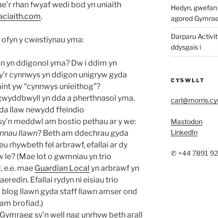
’r rhan fwyaf wedi bod yn uniaith
Hedyn, gwefan w
aciaith.com
.
agored Gymra
Darparu Activit
i ofyn y cwestiynau yma:
ddysgais i
n yn ddigonol yma? Dw i ddim yn
y’r cynnwys yn ddigon unigryw gyda
CYSWLLT
aint yw “cynnwys unieithog”?
 gwyddbwyll yn dda a pherthnasol yma.
carl@morris.c
da llaw newydd ffeindio
n sy’n meddwl am bostio pethau ar y we:
Mastodon
LinkedIn
nnau llawn
? Beth am ddechrau gyda
 rhywbeth fel arbrawf, efallai ar dy
✆ +44 7891 9
w le? (Mae lot o gwmniau yn trio
, e.e. mae
Guardian Local
yn arbrawf yn
aeredin. Efallai rydyn ni eisiau trio
i blog llawn gyda staff llawn amser ond
 am brofiad.)
 Gymraeg sy’n well nag unrhyw beth arall