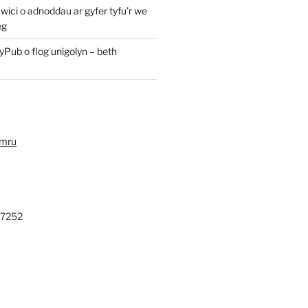
ici o adnoddau ar gyfer tyfu’r we
eg
yPub o flog unigolyn – beth
ymru
27252