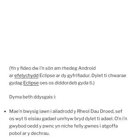
(Yn y fideo dw i’n sôn am rhedeg Android
ar
efelychydd
Eclipse ar dy gyfrifiadur. Dylet ti chwarae
gydag
Eclipse
oes os diddordeb gyda ti.)
Dyma beth ddysgais i:
Mae’n bwysig iawn i ailadrodd y Rheol Dau Droed, sef
os wyt ti eisiau gadael unrhyw bryd dylet ti adael. O’n i’n
gwybod oedd y pwnc yn niche felly gwnes i atgoffa
pobol ar y dechrau.