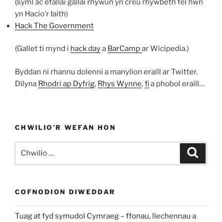
(syml ac efallai gallai rhywun yn creu rhywbeth fel hwn
yn Hacio’r Iaith)
Hack The Government
(Gallet ti mynd i
hack day
a
BarCamp
ar Wicipedia.)
Byddan ni rhannu dolenni a manylion eraill ar Twitter.
Dilyna
Rhodri ap Dyfrig
,
Rhys Wynne
,
fi
a phobol eraill…
CHWILIO’R WEFAN HON
Chwilio
Chwili
am:
COFNODION DIWEDDAR
Tuag at fyd symudol Cymraeg – ffonau, llechennau a