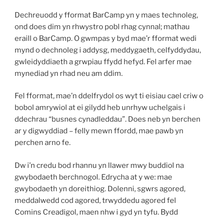
Dechreuodd y fformat BarCamp yn y maes technoleg,
ond does dim yn rhwystro pobl rhag cynnal; mathau
eraill o BarCamp. O gwmpas y byd mae’r fformat wedi
mynd o dechnoleg i addysg, meddygaeth, celfyddydau,
gwleidyddiaeth a grwpiau ffydd hefyd. Fel arfer mae
mynediad yn rhad neu am ddim.
Fel fformat, mae’n ddelfrydol os wyt ti eisiau cael criw o
bobol amrywiol at ei gilydd heb unrhyw uchelgais i
ddechrau “busnes cynadleddau”. Does neb yn berchen
ar y digwyddiad – felly mewn ffordd, mae pawb yn
perchen arno fe.
Dw i’n credu bod rhannu yn llawer mwy buddiol na
gwybodaeth berchnogol. Edrycha at y we: mae
gwybodaeth yn doreithiog. Dolenni, sgwrs agored,
meddalwedd cod agored, trwyddedu agored fel
Comins Creadigol, maen nhw i gyd yn tyfu. Bydd