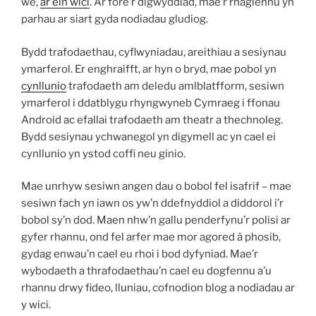
we,
ar ein wici
. Ar fore’r digwyddiad, mae’r rhaglennu yn
parhau ar siart gyda nodiadau gludiog.
Bydd trafodaethau, cyflwyniadau, areithiau a sesiynau
ymarferol. Er enghraifft, ar hyn o bryd, mae pobol yn
cynllunio
trafodaeth am deledu amlblatfform, sesiwn
ymarferol i ddatblygu rhyngwyneb Cymraeg i ffonau
Android ac efallai trafodaeth am theatr a thechnoleg.
Bydd sesiynau ychwanegol yn digymell ac yn cael ei
cynllunio yn ystod coffi neu ginio.
Mae unrhyw sesiwn angen dau o bobol fel isafrif – mae
sesiwn fach yn iawn os yw’n ddefnyddiol a diddorol i’r
bobol sy’n dod. Maen nhw’n gallu penderfynu’r polisi ar
gyfer rhannu, ond fel arfer mae mor agored â phosib,
gydag enwau’n cael eu rhoi i bod dyfyniad. Mae’r
wybodaeth a thrafodaethau’n cael eu dogfennu a’u
rhannu drwy fideo, lluniau, cofnodion blog a nodiadau ar
y wici.