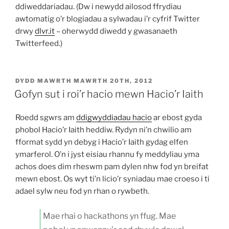
ddiweddariadau. (Dw i newydd ailosod ffrydiau
awtomatig o’r blogiadau a sylwadau i’r cyfrif Twitter
drwy
dlvr.it
– oherwydd diwedd y gwasanaeth
Twitterfeed.)
COFNODWYD
DYDD MAWRTH MAWRTH 20TH, 2012
AR
Gofyn sut i roi’r hacio mewn Hacio’r Iaith
Roedd sgwrs am
ddigwyddiadau hacio
ar ebost gyda
phobol Hacio’r Iaith heddiw. Rydyn ni’n chwilio am
fformat sydd yn debyg i Hacio’r Iaith gydag elfen
ymarferol. O’n i jyst eisiau rhannu fy meddyliau yma
achos does dim rheswm pam dylen nhw fod yn breifat
mewn ebost. Os wyt ti’n licio’r syniadau mae croeso i ti
adael sylw neu fod yn rhan o rywbeth.
Mae rhai o hackathons yn ffug. Mae