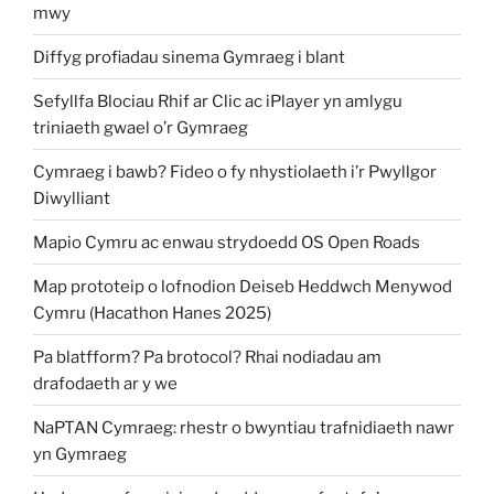
mwy
Diffyg profiadau sinema Gymraeg i blant
Sefyllfa Blociau Rhif ar Clic ac iPlayer yn amlygu
triniaeth gwael o’r Gymraeg
Cymraeg i bawb? Fideo o fy nhystiolaeth i’r Pwyllgor
Diwylliant
Mapio Cymru ac enwau strydoedd OS Open Roads
Map prototeip o lofnodion Deiseb Heddwch Menywod
Cymru (Hacathon Hanes 2025)
Pa blatfform? Pa brotocol? Rhai nodiadau am
drafodaeth ar y we
NaPTAN Cymraeg: rhestr o bwyntiau trafnidiaeth nawr
yn Gymraeg