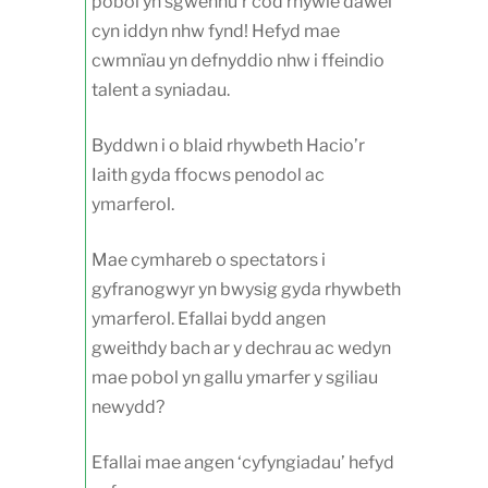
pobol yn sgwennu’r cod rhywle dawel
cyn iddyn nhw fynd! Hefyd mae
cwmnïau yn defnyddio nhw i ffeindio
talent a syniadau.
Byddwn i o blaid rhywbeth Hacio’r
Iaith gyda ffocws penodol ac
ymarferol.
Mae cymhareb o spectators i
gyfranogwyr yn bwysig gyda rhywbeth
ymarferol. Efallai bydd angen
gweithdy bach ar y dechrau ac wedyn
mae pobol yn gallu ymarfer y sgiliau
newydd?
Efallai mae angen ‘cyfyngiadau’ hefyd