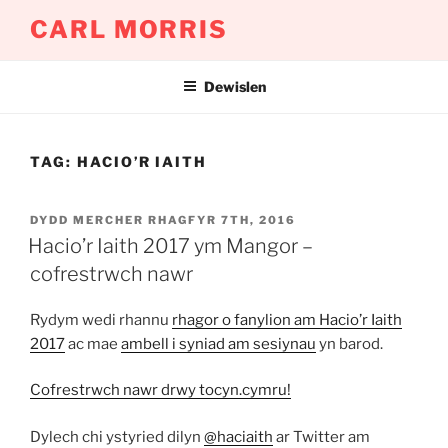
Mynd
CARL MORRIS
i'r
cynnwys
Dewislen
TAG:
HACIO’R IAITH
COFNODWYD
DYDD MERCHER RHAGFYR 7TH, 2016
AR
Hacio’r Iaith 2017 ym Mangor –
cofrestrwch nawr
Rydym wedi rhannu
rhagor o fanylion am Hacio’r Iaith
2017
ac mae
ambell i syniad am sesiynau
yn barod.
Cofrestrwch nawr drwy tocyn.cymru!
Dylech chi ystyried dilyn
@haciaith
ar Twitter am