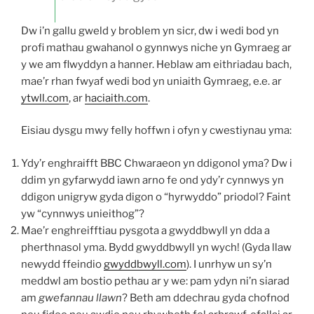
Dw i’n gallu gweld y broblem yn sicr, dw i wedi bod yn
profi mathau gwahanol o gynnwys niche yn Gymraeg ar
y we am flwyddyn a hanner. Heblaw am eithriadau bach,
mae’r rhan fwyaf wedi bod yn uniaith Gymraeg, e.e. ar
ytwll.com
, ar
haciaith.com
.
Eisiau dysgu mwy felly hoffwn i ofyn y cwestiynau yma:
Ydy’r enghraifft BBC Chwaraeon yn ddigonol yma? Dw i
ddim yn gyfarwydd iawn arno fe ond ydy’r cynnwys yn
ddigon unigryw gyda digon o “hyrwyddo” priodol? Faint
yw “cynnwys unieithog”?
Mae’r enghreifftiau pysgota a gwyddbwyll yn dda a
pherthnasol yma. Bydd gwyddbwyll yn wych! (Gyda llaw
newydd ffeindio
gwyddbwyll.com
). I unrhyw un sy’n
meddwl am bostio pethau ar y we: pam ydyn ni’n siarad
am
gwefannau llawn
? Beth am ddechrau gyda chofnod