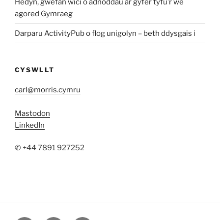
Hedyn, gwefan wici o adnoddau ar gyfer tyfu’r we
agored Gymraeg
Darparu ActivityPub o flog unigolyn – beth ddysgais i
CYSWLLT
carl@morris.cymru
Mastodon
LinkedIn
✆ +44 7891 927252