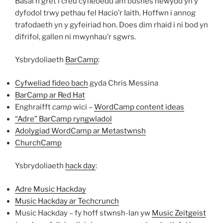
Basai’n gret i creu cyfleoedd am busnes newydd yn y
dyfodol trwy pethau fel Hacio’r Iaith. Hoffwn i annog
trafodaeth yn y gyfeiriad hon. Does dim rhaid i ni bod yn
difrifol, gallen ni mwynhau’r sgwrs.
Ysbrydoliaeth
BarCamp
:
Cyfweliad fideo bach
gyda Chris Messina
BarCamp ar Red Hat
Enghraifft
camp
wici –
WordCamp content ideas
“Adre” BarCamp ryngwladol
Adolygiad WordCamp ar Metastwnsh
ChurchCamp
Ysbrydoliaeth
hack day
:
Adre Music Hackday
Music Hackday ar Techcrunch
Music Hackday – fy hoff stwnsh-lan yw
Music Zeitgeist