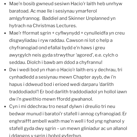
Mae’n bosib gwneud sesiwn Hacio’r Iaith heb unrhyw
baratoad. Ac mae lle i sesiynau ymarferol
amlgyfrannog. Baddiel and Skinner Unplanned yn
hytrach na Christmas Lectures.
Mae’r fformat sgrin + cyflwynydd + cynulleidfa yn creu
disgwyliadau i ryw raddau. Cawson ni lot o help a
chyfranogiad ond efallai bydd e’n haws i greu
awyrgylch neis gyda strwythur ‘agored’, e.e. cylch o
seddau. Diolch i bawb am ddod a chyfrannu!
Dw i wedi bod yn rhan o Hacio’r Iaith ers y dechrau, tri
cynhadledd a sesiynau mewn Chapter ayyb, dw i’n
hapus i ddweud bod i erioed wedi darparu ’darlith
traddodiadol’! Er bod darlith traddodiadol yn hollol iawn
dw i’n gweithio mewn ffordd gwahanol.
Cyn i mi ddechrau tro nesaf dylwn i dreulio tri neu
bedwar munud i baratoi’r stafell i annog cyfranogiad. Er
enghraifft ambell waith mae’n well i fod yng nghanol y
stafell gyda dwy sgrin – un mewn gliniadur ac un allanol
i ddangos y sgrin i bobol gyferbyn.