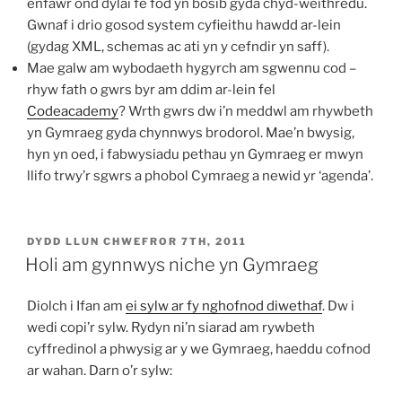
enfawr ond dylai fe fod yn bosib gyda chyd-weithredu.
Gwnaf i drio gosod system cyfieithu hawdd ar-lein
(gydag XML, schemas ac ati yn y cefndir yn saff).
Mae galw am wybodaeth hygyrch am sgwennu cod –
rhyw fath o gwrs byr am ddim ar-lein fel
Codeacademy
? Wrth gwrs dw i’n meddwl am rhywbeth
yn Gymraeg gyda chynnwys brodorol. Mae’n bwysig,
hyn yn oed, i fabwysiadu pethau yn Gymraeg er mwyn
llifo trwy’r sgwrs a phobol Cymraeg a newid yr ‘agenda’.
COFNODWYD
DYDD LLUN CHWEFROR 7TH, 2011
AR
Holi am gynnwys niche yn Gymraeg
Diolch i Ifan am
ei sylw ar fy nghofnod diwethaf
. Dw i
wedi copi’r sylw. Rydyn ni’n siarad am rywbeth
cyffredinol a phwysig ar y we Gymraeg, haeddu cofnod
ar wahan. Darn o’r sylw: