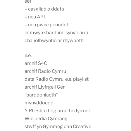
sef
– casgliad o ddata
– neu API
– neu pwnc penodol
er mwyn sbarduno syniadau a
chanolbwyntio ar rhywbeth.
e.e.
archif S4C
archif Radio Cymru
data Radio Cymru, e.e. playlist
archif Llyfrgell Gen
“barddoniaeth”
mynyddoedd
Y Rhestr o flogiau ar hedyn.net
Wicipedia Cymraeg
stwff yn Gymraeg dan Creative