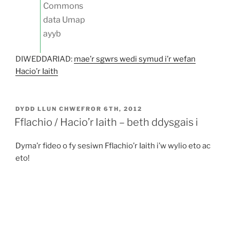
Commons
data Umap
ayyb
DIWEDDARIAD:
mae’r sgwrs wedi symud i’r wefan
Hacio’r Iaith
COFNODWYD
DYDD LLUN CHWEFROR 6TH, 2012
AR
Fflachio / Hacio’r Iaith – beth ddysgais i
Dyma’r fideo o fy sesiwn Fflachio’r Iaith i’w wylio eto ac
eto!