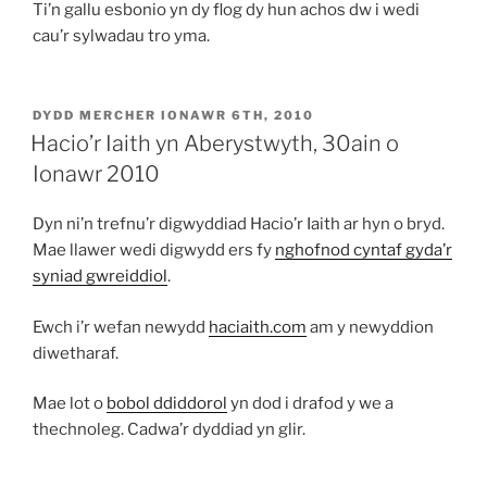
Ti’n gallu esbonio yn dy flog dy hun achos dw i wedi
cau’r sylwadau tro yma.
COFNODWYD
DYDD MERCHER IONAWR 6TH, 2010
AR
Hacio’r Iaith yn Aberystwyth, 30ain o
Ionawr 2010
Dyn ni’n trefnu’r digwyddiad Hacio’r Iaith ar hyn o bryd.
Mae llawer wedi digwydd ers fy
nghofnod cyntaf gyda’r
syniad gwreiddiol
.
Ewch i’r wefan newydd
haciaith.com
am y newyddion
diwetharaf.
Mae lot o
bobol ddiddorol
yn dod i drafod y we a
thechnoleg. Cadwa’r dyddiad yn glir.