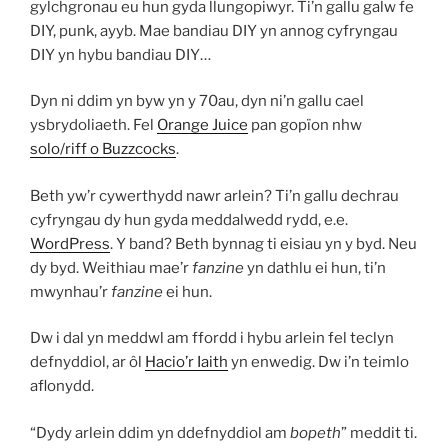
gylchgronau eu hun gyda llungopiwyr. Ti’n gallu galw fe
DIY, punk, ayyb. Mae bandiau DIY yn annog cyfryngau
DIY yn hybu bandiau DIY…
Dyn ni ddim yn byw yn y 70au, dyn ni’n gallu cael
ysbrydoliaeth. Fel
Orange Juice
pan gopïon nhw
solo/riff o Buzzcocks
.
Beth yw’r cywerthydd nawr arlein? Ti’n gallu dechrau
cyfryngau dy hun gyda meddalwedd rydd, e.e.
WordPress
. Y band? Beth bynnag ti eisiau yn y byd. Neu
dy byd. Weithiau mae’r
fanzine
yn dathlu ei hun, ti’n
mwynhau’r
fanzine
ei hun.
Dw i dal yn meddwl am ffordd i hybu arlein fel teclyn
defnyddiol, ar ôl
Hacio’r Iaith
yn enwedig. Dw i’n teimlo
aflonydd.
“Dydy arlein ddim yn ddefnyddiol am
bopeth
” meddit ti.