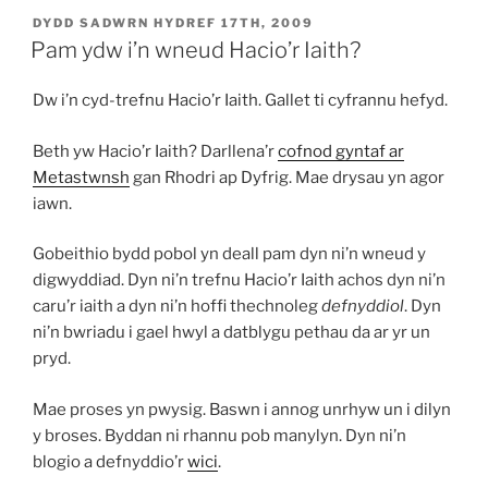
COFNODWYD
DYDD SADWRN HYDREF 17TH, 2009
AR
Pam ydw i’n wneud Hacio’r Iaith?
Dw i’n cyd-trefnu Hacio’r Iaith. Gallet ti cyfrannu hefyd.
Beth yw Hacio’r Iaith? Darllena’r
cofnod gyntaf ar
Metastwnsh
gan Rhodri ap Dyfrig. Mae drysau yn agor
iawn.
Gobeithio bydd pobol yn deall pam dyn ni’n wneud y
digwyddiad. Dyn ni’n trefnu Hacio’r Iaith achos dyn ni’n
caru’r iaith a dyn ni’n hoffi thechnoleg
defnyddiol
. Dyn
ni’n bwriadu i gael hwyl a datblygu pethau da ar yr un
pryd.
Mae proses yn pwysig. Baswn i annog unrhyw un i dilyn
y broses. Byddan ni rhannu pob manylyn. Dyn ni’n
blogio a defnyddio’r
wici
.