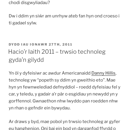
chodi disgwyliadau?
Dw i ddim yn siŵr am unrhyw ateb fan hyn ond croeso i
ti gadael sylw.
COFNODWYD
DYDD IAU IONAWR 27TH, 2011
AR
Hacio’r Iaith 2011 – trwsio technoleg
gyda’n gilydd
Yn ôl y dyfeisiwr ac awdur Americanaidd
Danny Hillis
,
technoleg yw “popeth sy ddim yn gweithio eto”. Mae
hyn yn fewnwelediad defnyddiol – roedd dyfeisiau fel y
car, y teledu, y gadair a’r pâr o esgidiau yn newydd yn y
gorffennol. Gwnaethon nhw lwyddo pan roedden nhw
yn rhan o gefndir ein bywydau.
Ar draws y byd, mae pobol yn trwsio technoleg ar gyfer
eu hanghenion. Oni bai ein bod yn darganfod ffyrdd o