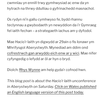
cwmnïau yn ennill trwy gymhwysiad ac enw da yn
hytrach na thrwy ddulliau o gyfrinachedd masnachol.
Os rydyn ni’n gallu cymhwyso fe, bydd rhannu
teclynnau a gwybodaeth yn newyddion da i’r Gymraeg
fel iaith fechan – a strategaeth iachus am y dyfodol.
Mae Hacio’r Iaith yn digwydd ar 29ain o fis Ionawr ym
Mhrifysgol Aberystwyth. Mynediad am ddim ond
cofrestrwch gan arwyddo eich enw ar y wici
. Mae nifer
cyfyngedig o lefydd ar ôl ar hyn o bryd.
Diolch:
Rhys Wynne
am help gyda’r cofnod hwn.
This blog post is about the Hacio’r Iaith unconference
in Aberystwyth on Saturday.
Click on Wales published
an English language version of this post today.