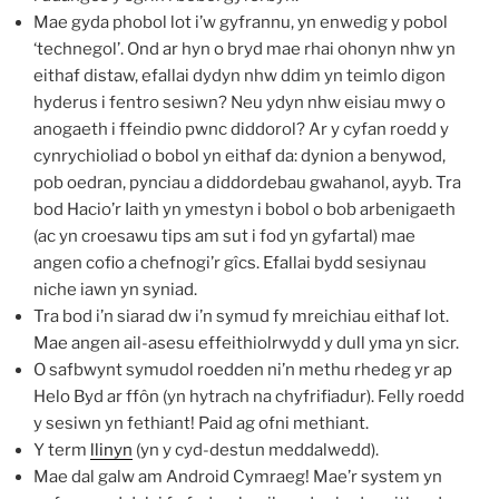
Mae gyda phobol lot i’w gyfrannu, yn enwedig y pobol
‘technegol’. Ond ar hyn o bryd mae rhai ohonyn nhw yn
eithaf distaw, efallai dydyn nhw ddim yn teimlo digon
hyderus i fentro sesiwn? Neu ydyn nhw eisiau mwy o
anogaeth i ffeindio pwnc diddorol? Ar y cyfan roedd y
cynrychioliad o bobol yn eithaf da: dynion a benywod,
pob oedran, pynciau a diddordebau gwahanol, ayyb. Tra
bod Hacio’r Iaith yn ymestyn i bobol o bob arbenigaeth
(ac yn croesawu tips am sut i fod yn gyfartal) mae
angen cofio a chefnogi’r gîcs. Efallai bydd sesiynau
niche iawn yn syniad.
Tra bod i’n siarad dw i’n symud fy mreichiau eithaf lot.
Mae angen ail-asesu effeithiolrwydd y dull yma yn sicr.
O safbwynt symudol roedden ni’n methu rhedeg yr ap
Helo Byd ar ffôn (yn hytrach na chyfrifiadur). Felly roedd
y sesiwn yn fethiant! Paid ag ofni methiant.
Y term
llinyn
(yn y cyd-destun meddalwedd).
Mae dal galw am Android Cymraeg! Mae’r system yn