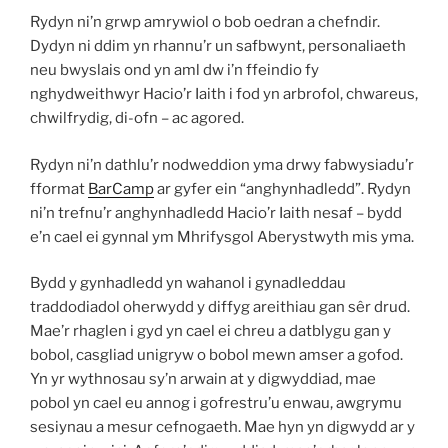
Rydyn ni’n grwp amrywiol o bob oedran a chefndir.
Dydyn ni ddim yn rhannu’r un safbwynt, personaliaeth
neu bwyslais ond yn aml dw i’n ffeindio fy
nghydweithwyr Hacio’r Iaith i fod yn arbrofol, chwareus,
chwilfrydig, di-ofn – ac agored.
Rydyn ni’n dathlu’r nodweddion yma drwy fabwysiadu’r
fformat
BarCamp
ar gyfer ein “anghynhadledd”. Rydyn
ni’n trefnu’r anghynhadledd Hacio’r Iaith nesaf – bydd
e’n cael ei gynnal ym Mhrifysgol Aberystwyth mis yma.
Bydd y gynhadledd yn wahanol i gynadleddau
traddodiadol oherwydd y diffyg areithiau gan sêr drud.
Mae’r rhaglen i gyd yn cael ei chreu a datblygu gan y
bobol, casgliad unigryw o bobol mewn amser a gofod.
Yn yr wythnosau sy’n arwain at y digwyddiad, mae
pobol yn cael eu annog i gofrestru’u enwau, awgrymu
sesiynau a mesur cefnogaeth. Mae hyn yn digwydd ar y