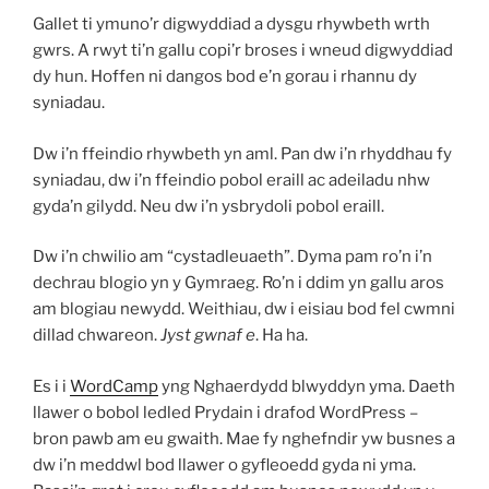
Gallet ti ymuno’r digwyddiad a dysgu rhywbeth wrth
gwrs. A rwyt ti’n gallu copi’r broses i wneud digwyddiad
dy hun. Hoffen ni dangos bod e’n gorau i rhannu dy
syniadau.
Dw i’n ffeindio rhywbeth yn aml. Pan dw i’n rhyddhau fy
syniadau, dw i’n ffeindio pobol eraill ac adeiladu nhw
gyda’n gilydd. Neu dw i’n ysbrydoli pobol eraill.
Dw i’n chwilio am “cystadleuaeth”. Dyma pam ro’n i’n
dechrau blogio yn y Gymraeg. Ro’n i ddim yn gallu aros
am blogiau newydd. Weithiau, dw i eisiau bod fel cwmni
dillad chwareon.
Jyst gwnaf e
. Ha ha.
Es i i
WordCamp
yng Nghaerdydd blwyddyn yma. Daeth
llawer o bobol ledled Prydain i drafod WordPress –
bron pawb am eu gwaith. Mae fy nghefndir yw busnes a
dw i’n meddwl bod llawer o gyfleoedd gyda ni yma.