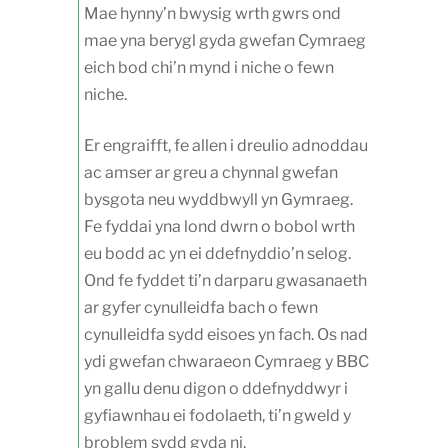
Mae hynny’n bwysig wrth gwrs ond
mae yna berygl gyda gwefan Cymraeg
eich bod chi’n mynd i niche o fewn
niche.
Er engraifft, fe allen i dreulio adnoddau
ac amser ar greu a chynnal gwefan
bysgota neu wyddbwyll yn Gymraeg.
Fe fyddai yna lond dwrn o bobol wrth
eu bodd ac yn ei ddefnyddio’n selog.
Ond fe fyddet ti’n darparu gwasanaeth
ar gyfer cynulleidfa bach o fewn
cynulleidfa sydd eisoes yn fach. Os nad
ydi gwefan chwaraeon Cymraeg y BBC
yn gallu denu digon o ddefnyddwyr i
gyfiawnhau ei fodolaeth, ti’n gweld y
broblem sydd gyda ni.