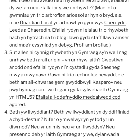
neu fideo neu awdio neu rhywbeth fel arbrawf, efallai ar
dy wefan neu efallai ar y we unrhyw le? (Mae lot o
gwmniau yn trio arbrofion arloesol ar hyn o bryd, e.e.
mae
Guardian Local
yn arbrawf yn gynnwys
Caerdydd
,
Leeds a Chaeredin. Efallai rydyn ni eisiau trio rhywbeth
bach yn hytrach na tri blog llawn gyda staff llawn amser
ond mae’r cysyniad yn debyg. Profi am brofiad.)
Sut allen ni cynnig rhywbeth yn Gymraeg sy’n well nag
unrhyw beth arall arlein – yn unrhyw iaith? Cwestiwn
anodd ond efallai rydyn ni’n cystadlu gyda Saesneg
mwy a mwy nawr. Gawn ni trio technoleg newydd, e.e.
beth am ail-chwarae gem gwyddbwyll Kasparov neu
pwy bynnag cam-wrth-gam gyda sylwebaeth Cymraeg
yn HTML5?
Efallai ail-ddefnyddio meddalwedd cod
agored.
Beth yw llwyddiant? Beth yw llwyddiant yn dy ddiffiniad
a chyd-destun? Nifer o ymwelwyr yn ystod yr un
diwrnod? Neu yr un mis neu yr un flwyddyn? Neu
presennoldeb yr iaith Gymraeg ar y we, dylanwad a