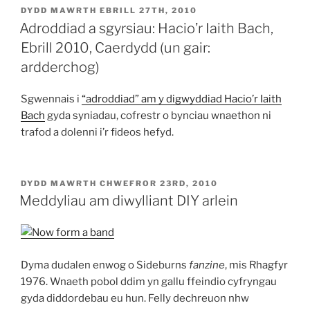
COFNODWYD
DYDD MAWRTH EBRILL 27TH, 2010
AR
Adroddiad a sgyrsiau: Hacio’r Iaith Bach,
Ebrill 2010, Caerdydd (un gair:
ardderchog)
Sgwennais i
“adroddiad” am y digwyddiad Hacio’r Iaith
Bach
gyda syniadau, cofrestr o bynciau wnaethon ni
trafod a dolenni i’r fideos hefyd.
COFNODWYD
DYDD MAWRTH CHWEFROR 23RD, 2010
AR
Meddyliau am diwylliant DIY arlein
Dyma dudalen enwog o Sideburns
fanzine
, mis Rhagfyr
1976. Wnaeth pobol ddim yn gallu ffeindio cyfryngau
gyda diddordebau eu hun. Felly dechreuon nhw