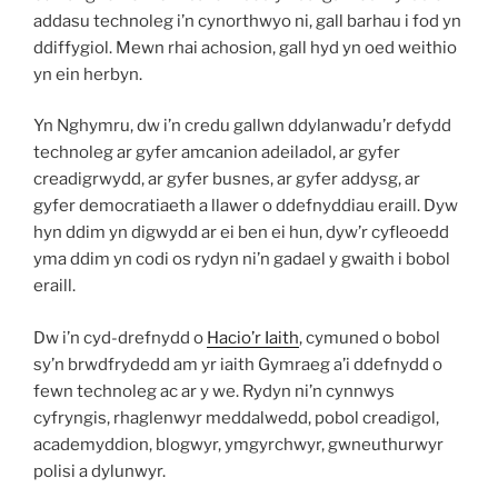
addasu technoleg i’n cynorthwyo ni, gall barhau i fod yn
ddiffygiol. Mewn rhai achosion, gall hyd yn oed weithio
yn ein herbyn.
Yn Nghymru, dw i’n credu gallwn ddylanwadu’r defydd
technoleg ar gyfer amcanion adeiladol, ar gyfer
creadigrwydd, ar gyfer busnes, ar gyfer addysg, ar
gyfer democratiaeth a llawer o ddefnyddiau eraill. Dyw
hyn ddim yn digwydd ar ei ben ei hun, dyw’r cyfleoedd
yma ddim yn codi os rydyn ni’n gadael y gwaith i bobol
eraill.
Dw i’n cyd-drefnydd o
Hacio’r Iaith
, cymuned o bobol
sy’n brwdfrydedd am yr iaith Gymraeg a’i ddefnydd o
fewn technoleg ac ar y we. Rydyn ni’n cynnwys
cyfryngis, rhaglenwyr meddalwedd, pobol creadigol,
academyddion, blogwyr, ymgyrchwyr, gwneuthurwyr
polisi a dylunwyr.