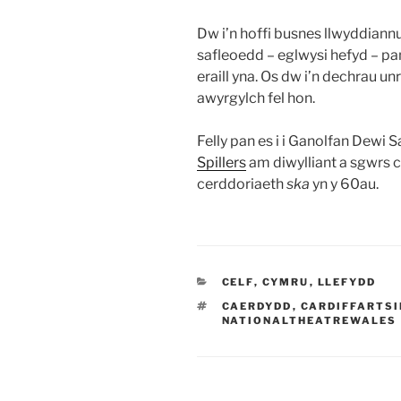
Dw i’n hoffi busnes llwyddiannus
safleoedd – eglwysi hefyd – pa
eraill yna. Os dw i’n dechrau un
awyrgylch fel hon.
Felly pan es i i Ganolfan Dewi Sa
Spillers
am diwylliant a sgwrs 
cerddoriaeth
ska
yn y 60au.
CATEGORÏAU
CELF
,
CYMRU
,
LLEFYDD
TAGIAU
CAERDYDD
,
CARDIFFARTSI
NATIONALTHEATREWALES