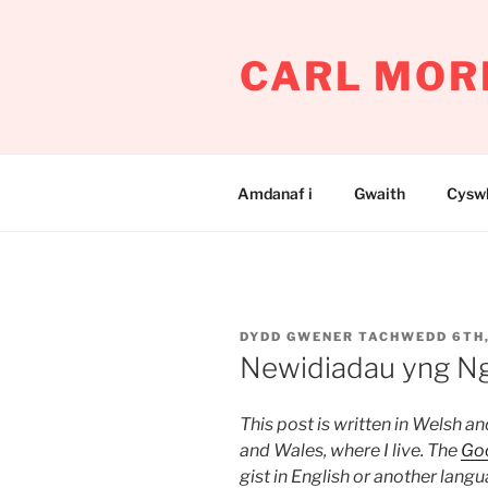
Mynd
i'r
CARL MOR
cynnwys
Amdanaf i
Gwaith
Cyswl
COFNODWYD
DYDD GWENER TACHWEDD 6TH,
AR
Newidiadau yng N
This post is written in Welsh a
and Wales, where I live. The
Goo
gist in English or another langu