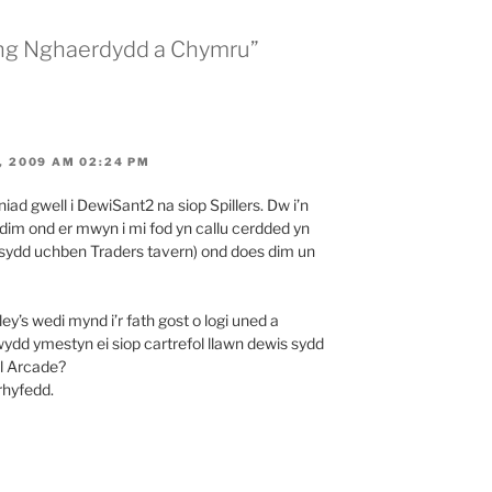
yng Nghaerdydd a Chymru”
 2009 AM 02:24 PM
iad gwell i DewiSant2 na siop Spillers. Dw i’n
dim ond er mwyn i mi fod yn callu cerdded yn
(sydd uchben Traders tavern) ond does dim un
y’s wedi mynd i’r fath gost o logi uned a
ydd ymestyn ei siop cartrefol llawn dewis sydd
al Arcade?
rhyfedd.