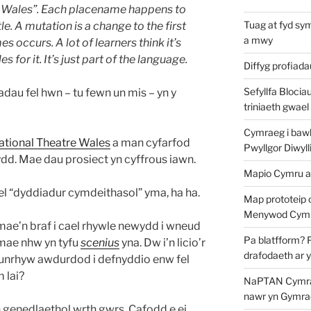
d Wales”. Each placename happens to
Tuag at fyd sy
le. A mutation is a change to the first
a mwy
s occurs. A lot of learners think it’s
s for it. It’s just part of the language.
Diffyg profiad
Sefyllfa Blocia
dau fel hwn – tu fewn un mis – yn y
triniaeth gwael
Cymraeg i bawb?
ational Theatre Wales
a man cyfarfod
Pwyllgor Diwyll
ydd. Mae dau prosiect yn cyffrous iawn.
Mapio Cymru a
el “dyddiadur cymdeithasol” yma, ha ha.
Map prototeip 
Menywod Cymr
 mae’n braf i cael rhywle newydd i wneud
Pa blatfform? 
i mae nhw yn tyfu
scenius
yna. Dw i’n licio’r
drafodaeth ar 
n unrhyw awdurdod i defnyddio enw fel
m lai?
NaPTAN Cymraeg
nawr yn Gymra
 genedlaethol wrth gwrs. Cafodd e ei