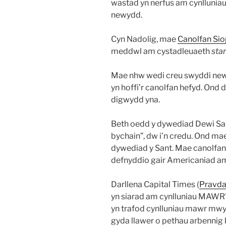
wastad yn nerfus am cynlluniau
newydd.
Cyn Nadolig, mae
Canolfan Sio
meddwl am cystadleuaeth
sta
Mae nhw wedi creu swyddi newy
yn hoffi’r canolfan hefyd. Ond d
digwydd yna.
Beth oedd y dywediad Dewi Sa
bychain”, dw i’n credu. Ond ma
dywediad y Sant. Mae canolfan
defnyddio gair Americaniad a
Darllena Capital Times (
Pravd
yn siarad am cynlluniau MAWR
yn trafod cynlluniau mawr mwy
gyda llawer o pethau arbennig 