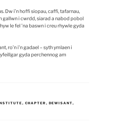
. Dw i’n hoffi siopau, caffi, tafarnau,
n gallwn i cwrdd, siarad a nabod pobol
rhyw le fel ’na baswn i creu rhywle gyda
nt, ro’n i’n gadael – syth ymlaen i
cyfeillgar gyda perchennog am
NSTITUTE
,
CHAPTER
,
DEWISANT
,