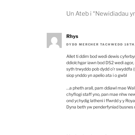
Un Ateb i “Newidiadau 
Rhys
DYDD MERCHER TACHWEDD 18TH,
Allet ti ddim bod wedi dewis cyferbyn
ddiolchgar iawn bod DS2 wedi agor, 
syth trwyddo pob dydd o’r swyddfa 
siop ynddo yn apelio ata i o gwbl
…a pheth arall, pam ddiawl mae Walle
chyflogi staff yno, pan mae nhw new
ond ychydig latheni i ffwrdd y y Roy
Dyna beth yw penderfyniad busnes 