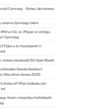
mudol Cymraeg – ffonau, llechennau
au sinema Gymraeg i blant
u Rhif ar Clic ac iPlayer yn amlygu
 o’r Gymraeg
 Fideo o fy nhystiolaeth i’r
iant
c enwau strydoedd OS Open Roads
o lofnodion Deiseb Heddwch
u (Hacathon Hanes 2025)
Pa brotocol? Rhai nodiadau am
y we
: rhestr o bwyntiau trafnidiaeth
eg