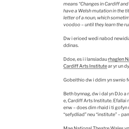
means “Changes in Cardiff an
have a Welsh mutation in the tit
letter of a noun, which sometime
voodoo – until they learn the rule
Dw i erioed wedi nabod newidia
ddinas.
Ddoe, es i i lansiadau
rhaglen N
Cardiff Arts Institute
ar yr un d
Gobeithio dw i ddim yn swnio f
Beth bynnag, dw i dal yn DJo a
e, Cardiff Arts Institute. Efalla
enw – does dim rhaid i ti gofy
“sefydliad” neu “institute” – pa
Mae National Theatre Wales yn