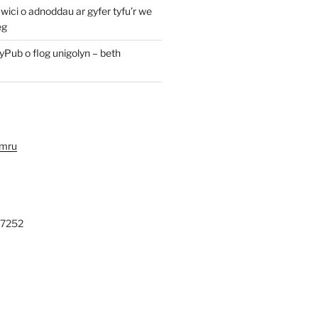
ici o adnoddau ar gyfer tyfu’r we
eg
yPub o flog unigolyn – beth
ymru
27252