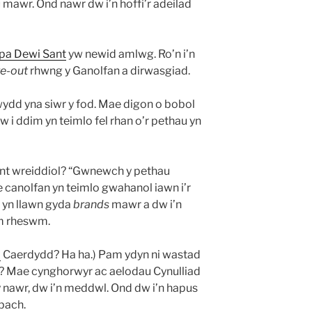
 mawr. Ond nawr dw i’n hoffi’r adeilad
pa Dewi Sant
yw newid amlwg. Ro’n i’n
re-out
rhwng y Ganolfan a dirwasgiad.
dd yna siwr y fod. Mae digon o bobol
w i ddim yn teimlo fel rhan o’r pethau yn
nt wreiddiol? “Gwnewch y pethau
e canolfan yn teimlo gwahanol iawn i’r
 yn llawn gyda
brands
mawr a dw i’n
m rheswm.
a
Caerdydd? Ha ha.) Pam ydyn ni wastad
? Mae cynghorwyr ac aelodau Cynulliad
 nawr, dw i’n meddwl. Ond dw i’n hapus
bach.