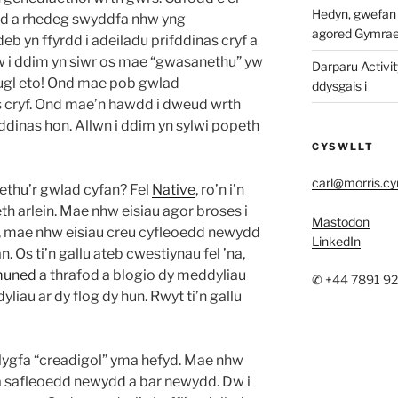
Hedyn, gwefan w
dd a rhedeg swyddfa nhw yng
agored Gymra
b yn ffyrdd i adeiladu prifddinas cryf a
 i ddim yn siwr os mae “gwasanethu” yw
Darparu Activit
hugl eto! Ond mae pob gwlad
ddysgais i
s cryf. Ond mae’n hawdd i dweud wrth
ddinas hon. Allwn i ddim yn sylwi popeth
CYSWLLT
carl@morris.c
aethu’r gwlad cyfan? Fel
Native
, ro’n i’n
h arlein. Mae nhw eisiau agor broses i
Mastodon
d, mae nhw eisiau creu cyfleoedd newydd
LinkedIn
 Os ti’n gallu ateb cwestiynau fel ’na,
muned
a thrafod a blogio dy meddyliau
✆ +44 7891 9
yliau ar dy flog dy hun. Rwyt ti’n gallu
lygfa “creadigol” yma hefyd. Mae nhw
a safleoedd newydd a bar newydd. Dw i