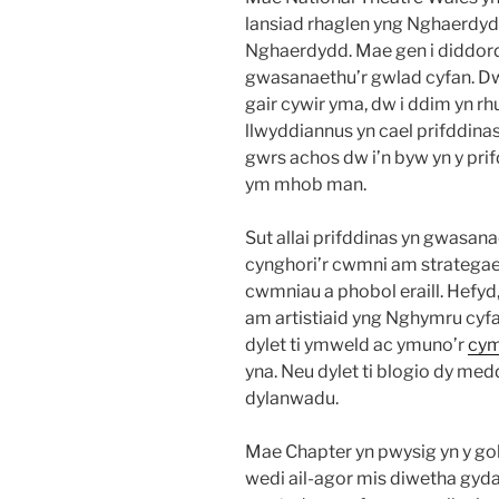
lansiad rhaglen yng Nghaerdy
Nghaerdydd. Mae gen i diddorde
gwasanaethu’r gwlad cyfan. Dw
gair cywir yma, dw i ddim yn r
llwyddiannus yn cael prifddina
gwrs achos dw i’n byw yn y prif
ym mhob man.
Sut allai prifddinas yn gwasan
cynghori’r cwmni am strategaet
cwmniau a phobol eraill. Hefy
am artistiaid yng Nghymru cyfan.
dylet ti ymweld ac ymuno’r
cy
yna. Neu dylet ti blogio dy medd
dylanwadu.
Mae Chapter yn pwysig yn y go
wedi ail-agor mis diwetha gyd