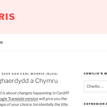
RIS
lt
CHWILIO’R 
 2009
GAN
CARL MORRIS (BLOG)
ghaerdydd a Chymru
Chwilio
am:
nd is about changes happening in Cardiff
gle Translate version
will give you the
age of your choice. Incidentally the title
COFNODION 