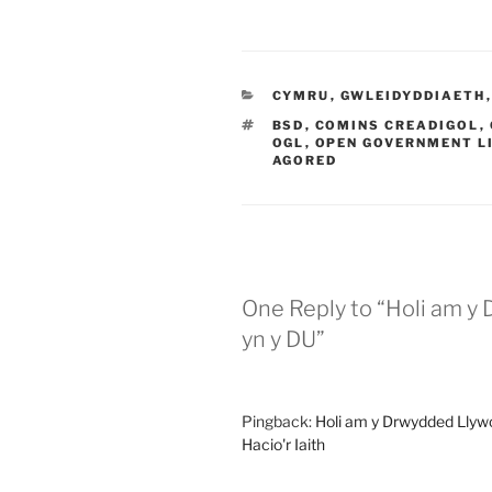
CATEGORIES
CYMRU
,
GWLEIDYDDIAETH
TAGS
BSD
,
COMINS CREADIGOL
,
OGL
,
OPEN GOVERNMENT L
AGORED
One Reply to “Holi am 
yn y DU”
Pingback:
Holi am y Drwydded Llyw
Hacio'r Iaith