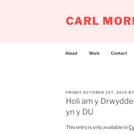
Skip
to
CARL MOR
content
About
Work
Contact
POSTED
FRIDAY OCTOBER 1ST, 2010
B
ON
Holi am y Drwydd
yn y DU
This entry is only available in
C