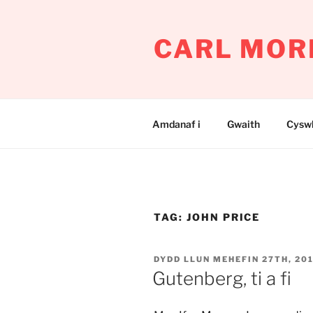
Mynd
i'r
CARL MOR
cynnwys
Amdanaf i
Gwaith
Cyswl
TAG:
JOHN PRICE
COFNODWYD
DYDD LLUN MEHEFIN 27TH, 20
AR
Gutenberg, ti a fi