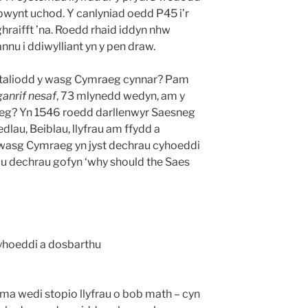
pwynt uchod. Y canlyniad oedd P45 i’r
raifft ’na. Roedd rhaid iddyn nhw
annu i ddiwylliant yn y pen draw.
 ataliodd y wasg Cymraeg cynnar? Pam
ganrif nesaf
, 73 mlynedd wedyn, am y
raeg? Yn 1546 roedd darllenwyr Saesneg
dlau, Beiblau, llyfrau am ffydd a
 wasg Cymraeg yn jyst dechrau cyhoeddi
llu dechrau gofyn ‘why should the Saes
yhoeddi a dosbarthu
ma wedi stopio llyfrau o bob math – cyn