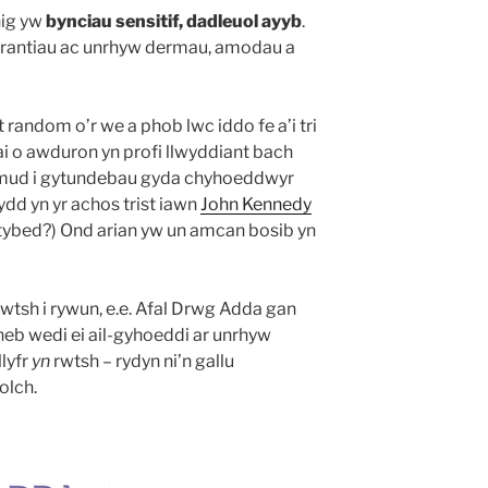
nig yw
bynciau sensitif, dadleuol ayyb
.
 grantiau ac unrhyw dermau, amodau a
 random o’r we a phob lwc iddo fe a’i tri
ai o awduron yn profi llwyddiant bach
ymud i gytundebau gyda chyhoeddwyr
dd yn yr achos trist iawn
John Kennedy
tybed?) Ond arian yw un amcan bosib yn
rwtsh i rywun, e.e. Afal Drwg Adda gan
eb wedi ei ail-gyhoeddi ar unrhyw
llyfr
yn
rwtsh – rydyn ni’n gallu
iolch.