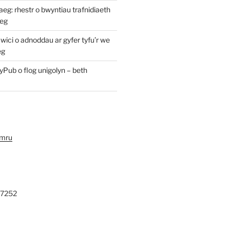
: rhestr o bwyntiau trafnidiaeth
eg
ici o adnoddau ar gyfer tyfu’r we
eg
yPub o flog unigolyn – beth
ymru
27252