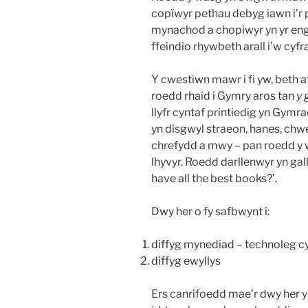
copïwyr pethau debyg iawn i’r 
mynachod a chopiwyr yn yr engh
ffeindio rhywbeth arall i’w cyfr
Y cwestiwn mawr i fi yw, beth
roedd rhaid i Gymry aros tan
y 
llyfr cyntaf printiedig yn Gym
yn disgwyl straeon, hanes, chwe
chrefydd a mwy – pan roedd y
lhyvyr. Roedd darllenwyr yn ga
have all the best books?’.
Dwy her o fy safbwynt i:
diffyg mynediad – technoleg c
diffyg ewyllys
Ers canrifoedd mae’r dwy her y