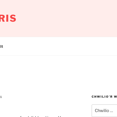
RIS
lt
CHWILIO’R 
11
Chwilio
am: