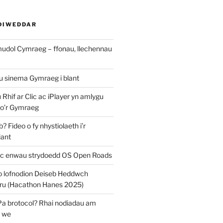
DIWEDDAR
mudol Cymraeg – ffonau, llechennau
au sinema Gymraeg i blant
u Rhif ar Clic ac iPlayer yn amlygu
 o’r Gymraeg
 Fideo o fy nhystiolaeth i’r
iant
c enwau strydoedd OS Open Roads
o lofnodion Deiseb Heddwch
u (Hacathon Hanes 2025)
Pa brotocol? Rhai nodiadau am
y we