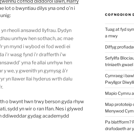
gwennu cofnod diddorol iawn, Harry
ae lot o bwyntiau dilys yna ond o’n i
 unig:
COFNODION 
Tuag at fyd sy
yn rheoli ansawdd llyfrau. Dydyn
a mwy
dhau unrhyw hen sothach, ac mae
fr yn mynd i wybod ei fod wedi ei
Diffyg profiad
 i’r wasg fynd i’r drafferth i’w
Sefyllfa Blocia
 ansawdd’ yma fe allai unrhyw hen
triniaeth gwael
ar y we, y gwenith yn gymysg â’r
Cymraeg i bawb?
yr yn llawer llai hyderus wrth dalu
Pwyllgor Diwyll
r.
Mapio Cymru a
math o bwynt hwn trwy berson gyda rhyw
Map prototeip 
ati, sydd yn wir o ran Ifan. Nes i glywed
Menywod Cymr
yn ddiweddar gydag academydd
Pa blatfform? 
drafodaeth ar 