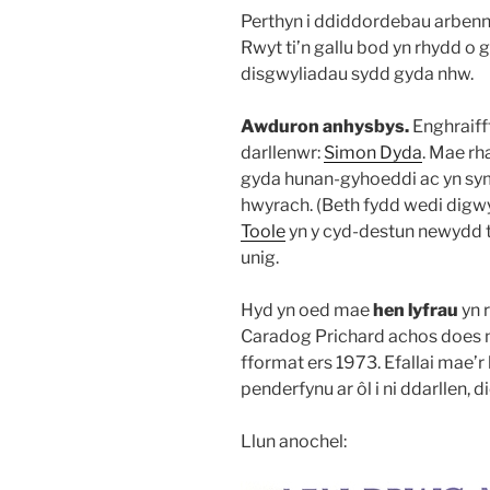
Perthyn i ddiddordebau arben
Rwyt ti’n gallu bod yn rhydd o
disgwyliadau sydd gyda nhw.
Awduron anhysbys.
Enghraifft
darllenwr:
Simon Dyda
. Mae rh
gyda hunan-gyhoeddi ac yn s
hwyrach. (Beth fydd wedi digwy
Toole
yn y cyd-destun newydd 
unig.
Hyd yn oed mae
hen lyfrau
yn 
Caradog Prichard achos does n
fformat ers 1973. Efallai mae’r 
penderfynu ar ôl i ni ddarllen, d
Llun anochel: