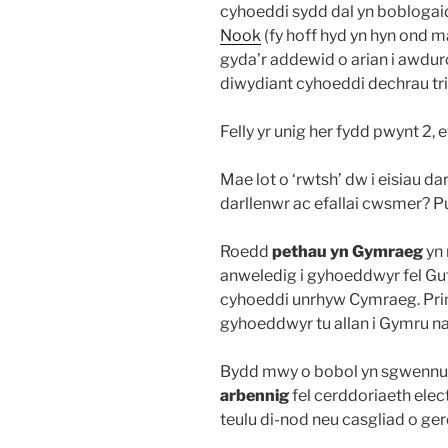
cyhoeddi sydd dal yn boblogaid
Nook
(fy hoff hyd yn hyn ond 
gyda’r addewid o arian i awdur
diwydiant cyhoeddi dechrau tr
Felly yr unig her fydd pwynt 2,
Mae lot o ‘rwtsh’ dw i eisiau da
darllenwr ac efallai cwsmer? P
Roedd
pethau yn Gymraeg
yn 
anweledig i gyhoeddwyr fel G
cyhoeddi unrhyw Cymraeg. Prin
gyhoeddwyr tu allan i Gymru n
Bydd mwy o bobol yn sgwenn
arbennig
fel cerddoriaeth ele
teulu di-nod neu casgliad o gerd