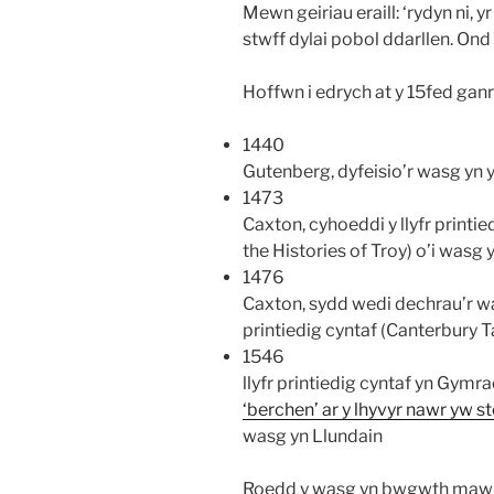
Mewn geiriau eraill: ‘rydyn ni, y
stwff dylai pobol ddarllen. Ond
Hoffwn i edrych at y 15fed ganr
1440
Gutenberg, dyfeisio’r wasg yn 
1473
Caxton, cyhoeddi y llyfr printi
the Histories of Troy) o’i wasg
1476
Caxton, sydd wedi dechrau’r wa
printiedig cyntaf (Canterbury T
1546
llyfr printiedig cyntaf yn Gym
‘berchen’ ar y lhyvyr nawr yw sto
wasg yn Llundain
Roedd y wasg yn bwgwth mawr i