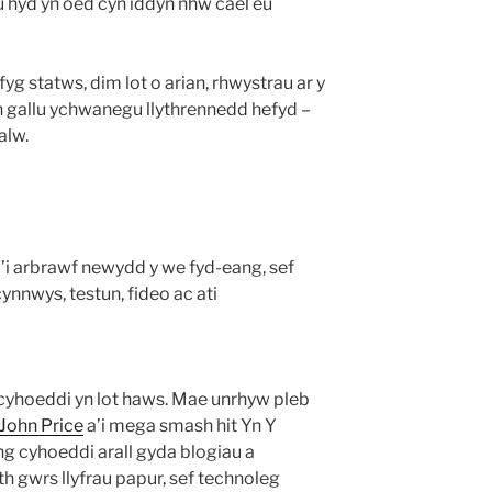
 hyd yn oed cyn iddyn nhw cael eu
g statws, dim lot o arian, rhwystrau ar y
’n gallu ychwanegu llythrennedd hefyd –
alw.
’i arbrawf newydd y we fyd-eang, sef
nnwys, testun, fideo ac ati
 cyhoeddi yn lot haws. Mae unrhyw pleb
John Price
a’i mega smash hit Yn Y
g cyhoeddi arall gyda blogiau a
 gwrs llyfrau papur, sef technoleg