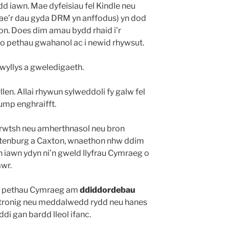
d iawn. Mae dyfeisiau fel Kindle neu
mae’r dau gyda DRM yn anffodus) yn dod
on. Does dim amau bydd rhaid i’r
io pethau gwahanol ac i newid rhywsut.
 ewyllys a gweledigaeth.
rllen. Allai rhywun sylweddoli fy galw fel
ump enghraifft.
rwtsh neu amherthnasol neu bron
utenburg a Caxton, wnaethon nhw ddim
 iawn ydyn ni’n gweld llyfrau Cymraeg o
awr.
u pethau Cymraeg am
ddiddordebau
ctronig neu meddalwedd rydd neu hanes
di gan bardd lleol ifanc.