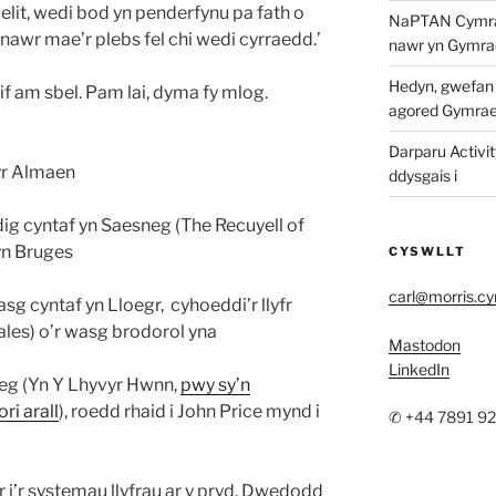
r elit, wedi bod yn penderfynu pa fath o
NaPTAN Cymraeg
 nawr mae’r plebs fel chi wedi cyrraedd.’
nawr yn Gymra
Hedyn, gwefan w
if am sbel. Pam lai, dyma fy mlog.
agored Gymra
Darparu Activit
yr Almaen
ddysgais i
edig cyntaf yn Saesneg (The Recuyell of
 yn Bruges
CYSWLLT
carl@morris.c
sg cyntaf yn Lloegr,
cyhoeddi’r llyfr
ales) o’r wasg brodorol yna
Mastodon
LinkedIn
raeg (Yn Y Lhyvyr Hwnn,
pwy sy’n
ri arall
), roedd rhaid i John Price mynd i
✆ +44 7891 9
’r systemau llyfrau ar y pryd. Dwedodd