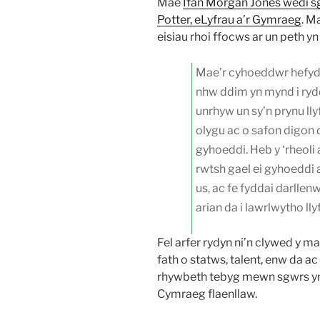
Mae
Ifan Morgan Jones wedi s
Potter, eLyfrau a’r Gymraeg
. M
eisiau rhoi ffocws ar un peth yn
Mae’r cyhoeddwr hefyd 
nhw ddim yn mynd i ryd
unrhyw un sy’n prynu lly
olygu ac o safon digon da
gyhoeddi. Heb y ‘rheoli
rwtsh gael ei gyhoeddi 
us, ac fe fyddai darllenw
arian da i lawrlwytho llyf
Fel arfer rydyn ni’n clywed y 
fath o statws, talent, enw da ac 
rhywbeth tebyg mewn sgwrs 
Cymraeg flaenllaw.