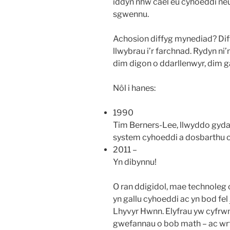
iddyn nhw cael eu cyhoeddi neu
sgwennu.
Achosion diffyg mynediad? Diffy
llwybrau i’r farchnad. Rydyn ni
dim digon o ddarllenwyr, dim g
Nôl i hanes:
1990
Tim Berners-Lee, llwyddo gyda
system cyhoeddi a dosbarthu cy
2011 –
Yn dibynnu!
O ran ddigidol, mae technoleg
yn gallu cyhoeddi ac yn bod fel
Lhyvyr Hwnn. Elyfrau yw cyfrwn
gwefannau o bob math – ac wrth