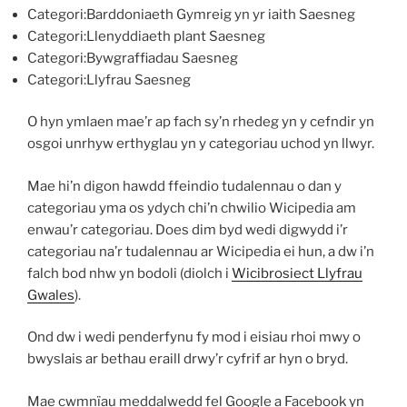
Categori:Barddoniaeth Gymreig yn yr iaith Saesneg
Categori:Llenyddiaeth plant Saesneg
Categori:Bywgraffiadau Saesneg
Categori:Llyfrau Saesneg
O hyn ymlaen mae’r ap fach sy’n rhedeg yn y cefndir yn
osgoi unrhyw erthyglau yn y categoriau uchod yn llwyr.
Mae hi’n digon hawdd ffeindio tudalennau o dan y
categoriau yma os ydych chi’n chwilio Wicipedia am
enwau’r categoriau. Does dim byd wedi digwydd i’r
categoriau na’r tudalennau ar Wicipedia ei hun, a dw i’n
falch bod nhw yn bodoli (diolch i
Wicibrosiect Llyfrau
Gwales
).
Ond dw i wedi penderfynu fy mod i eisiau rhoi mwy o
bwyslais ar bethau eraill drwy’r cyfrif ar hyn o bryd.
Mae cwmnïau meddalwedd fel Google a Facebook yn