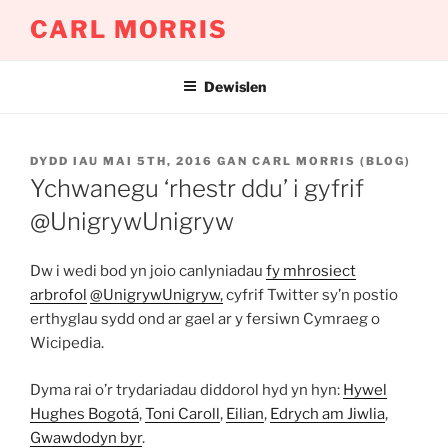
Mynd
CARL MORRIS
i'r
cynnwys
Dewislen
COFNODWYD
DYDD IAU MAI 5TH, 2016
GAN
CARL MORRIS (BLOG)
AR
Ychwanegu ‘rhestr ddu’ i gyfrif
@UnigrywUnigryw
Dw i wedi bod yn joio canlyniadau
fy mhrosiect
arbrofol
@UnigrywUnigryw,
cyfrif Twitter sy’n postio
erthyglau sydd ond ar gael ar y fersiwn Cymraeg o
Wicipedia.
Dyma rai o’r trydariadau diddorol hyd yn hyn:
Hywel
Hughes Bogotá
,
Toni Caroll
,
Eilian
,
Edrych am Jiwlia
,
Gwawdodyn byr
.