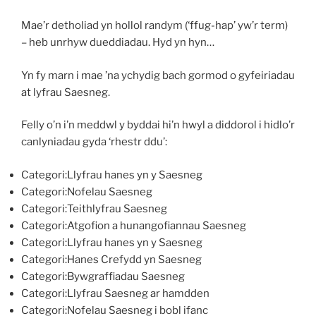
Mae’r detholiad yn hollol randym (‘ffug-hap’ yw’r term)
– heb unrhyw dueddiadau. Hyd yn hyn…
Yn fy marn i mae ’na ychydig bach gormod o gyfeiriadau
at lyfrau Saesneg.
Felly o’n i’n meddwl y byddai hi’n hwyl a diddorol i hidlo’r
canlyniadau gyda ‘rhestr ddu’:
Categori:Llyfrau hanes yn y Saesneg
Categori:Nofelau Saesneg
Categori:Teithlyfrau Saesneg
Categori:Atgofion a hunangofiannau Saesneg
Categori:Llyfrau hanes yn y Saesneg
Categori:Hanes Crefydd yn Saesneg
Categori:Bywgraffiadau Saesneg
Categori:Llyfrau Saesneg ar hamdden
Categori:Nofelau Saesneg i bobl ifanc