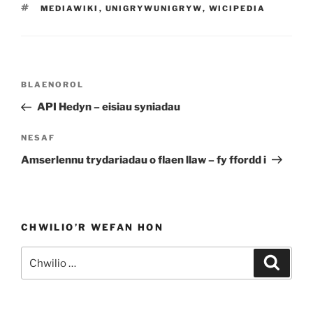
TAGIAU
MEDIAWIKI
,
UNIGRYWUNIGRYW
,
WICIPEDIA
Llywio
Cofnod
BLAENOROL
cofnod
Blaenorol
API Hedyn – eisiau syniadau
Cofnod
NESAF
Nesaf
Amserlennu trydariadau o flaen llaw – fy ffordd i
CHWILIO’R WEFAN HON
Chwilio
Chwili
am: