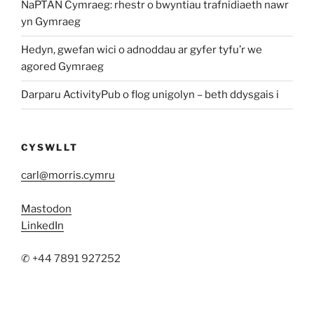
NaPTAN Cymraeg: rhestr o bwyntiau trafnidiaeth nawr
yn Gymraeg
Hedyn, gwefan wici o adnoddau ar gyfer tyfu’r we
agored Gymraeg
Darparu ActivityPub o flog unigolyn – beth ddysgais i
CYSWLLT
carl@morris.cymru
Mastodon
LinkedIn
✆ +44 7891 927252