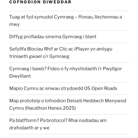
COFNODION DIWEDDAR
Tuag at fyd symudol Cymraeg – ffonau, llechennau a
mwy
Diffyg profiadau sinema Gymraeg i blant
Sefyllfa Blociau Rhif ar Clic ac iPlayer yn amlygu
triniaeth gwael o’r Gymraeg
Cymraeg i bawb? Fideo o fy nhystiolaeth i’r Pwyllgor
Diwylliant
Mapio Cymru ac enwau strydoedd OS Open Roads
Map prototeip o lofnodion Deiseb Heddwch Menywod
Cymru (Hacathon Hanes 2025)
Pa blatfform? Pa brotocol? Rhai nodiadau am
drafodaeth ar y we