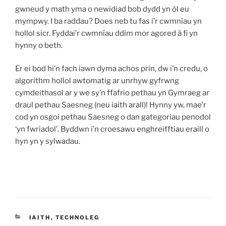
gwneud y math yma o newidiad bob dydd yn ôl eu
mympwy. I ba raddau? Does neb tu fas i’r cwmnïau yn
hollol sicr. Fyddai’r cwmnïau ddim mor agored â fi yn
hynny o beth.
Er ei bod hi’n fach iawn dyma achos prin, dw i’n credu, o
algorithm hollol awtomatig ar unrhyw gyfrwng
cymdeithasol ar y we sy’n ffafrio pethau yn Gymraeg ar
draul pethau Saesneg (neu iaith arall)! Hynny yw, mae’r
cod yn osgoi pethau Saesneg o dan gategoriau penodol
‘yn fwriadol’. Byddwn i’n croesawu enghreifftiau eraill o
hyn yn y sylwadau.
CATEGORÏAU
IAITH
,
TECHNOLEG