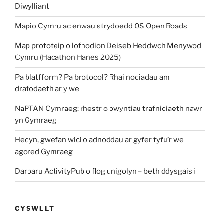
Diwylliant
Mapio Cymru ac enwau strydoedd OS Open Roads
Map prototeip o lofnodion Deiseb Heddwch Menywod
Cymru (Hacathon Hanes 2025)
Pa blatfform? Pa brotocol? Rhai nodiadau am
drafodaeth ar y we
NaPTAN Cymraeg: rhestr o bwyntiau trafnidiaeth nawr
yn Gymraeg
Hedyn, gwefan wici o adnoddau ar gyfer tyfu’r we
agored Gymraeg
Darparu ActivityPub o flog unigolyn – beth ddysgais i
CYSWLLT