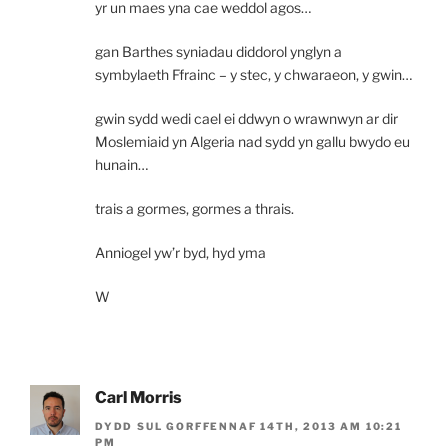
yr un maes yna cae weddol agos…
gan Barthes syniadau diddorol ynglyn a
symbylaeth Ffrainc – y stec, y chwaraeon, y gwin…
gwin sydd wedi cael ei ddwyn o wrawnwyn ar dir
Moslemiaid yn Algeria nad sydd yn gallu bwydo eu
hunain…
trais a gormes, gormes a thrais.
Anniogel yw’r byd, hyd yma
W
Carl Morris
DYDD SUL GORFFENNAF 14TH, 2013 AM 10:21
PM