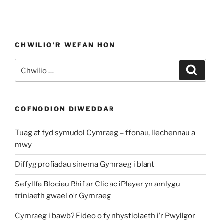
CHWILIO’R WEFAN HON
Chwilio
Chwili
am:
COFNODION DIWEDDAR
Tuag at fyd symudol Cymraeg – ffonau, llechennau a
mwy
Diffyg profiadau sinema Gymraeg i blant
Sefyllfa Blociau Rhif ar Clic ac iPlayer yn amlygu
triniaeth gwael o’r Gymraeg
Cymraeg i bawb? Fideo o fy nhystiolaeth i’r Pwyllgor