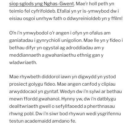
siop sglods yng Nghas-Gwent
. Mae’r holl peth yn
teimlo fel cyfrifoldeb. Efallai yn yr is-ymwybod dw i
eisiau osgoi unrhyw fath o ddwyreinioldeb yn y ffilm!
O’n i’n ymwybodol o’r angen i ofyn yn ofalus am
ganiatadau i gynrychioli unigolion. Mae lle yn y fideo i
bethau difyr yn ogystal ag adroddiadau am y
meddiannaeth a gwahaniaethu ethnig gan y
wladwriaeth.
Mae rhywbeth diddorol iawn yn digwydd yn ystod
prosiect golygu fideo. Mae angen canfod y clipiau
arwyddocaol yn gyntaf. Wedyn dw i’n sylwi ar bethau
mewn ffordd gwahanol. Hynny yw, dw i’n datblygu
dealltwriaeth gwell o sefyllfaoedd a pherthnasau
rhwng pobl. Dw i’n siwr bod rhywun wedi ysgrifennu
testun academaidd amdano fe.