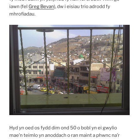
iawn (fel
Greg Bevan
), dw i eisiau trio adrodd fy
mhrofiadau.
Hyd yn oed os fydd dim ond 50 o bobl yn ei gwylio
mae’n teimlo yn anoddach o ran maint a phwnc na’r