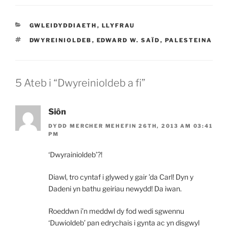
CATEGORÏAU
GWLEIDYDDIAETH
,
LLYFRAU
TAGIAU
DWYREINIOLDEB
,
EDWARD W. SAÏD
,
PALESTEINA
5 Ateb i “Dwyreinioldeb a fi”
Siôn
DYDD MERCHER MEHEFIN 26TH, 2013 AM 03:41
PM
‘Dwyrainioldeb’?!
Diawl, tro cyntaf i glywed y gair ’da Carl! Dyn y
Dadeni yn bathu geiriau newydd! Da iwan.
Roeddwn i’n meddwl dy fod wedi sgwennu
‘Duwioldeb’ pan edrychais i gynta ac yn disgwyl