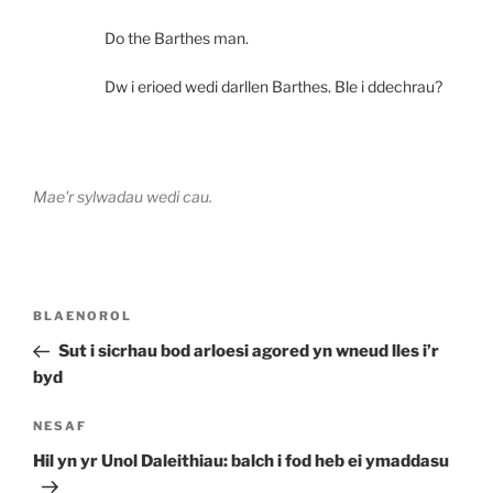
Do the Barthes man.
Dw i erioed wedi darllen Barthes. Ble i ddechrau?
Mae'r sylwadau wedi cau.
Llywio
Cofnod
BLAENOROL
cofnod
Blaenorol
Sut i sicrhau bod arloesi agored yn wneud lles i’r
byd
Cofnod
NESAF
Nesaf
Hil yn yr Unol Daleithiau: balch i fod heb ei ymaddasu