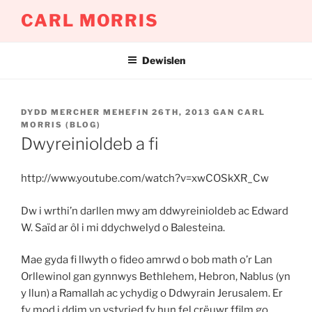
Mynd
CARL MORRIS
i'r
cynnwys
Dewislen
COFNODWYD
DYDD MERCHER MEHEFIN 26TH, 2013
GAN
CARL
AR
MORRIS (BLOG)
Dwyreinioldeb a fi
http://www.youtube.com/watch?v=xwCOSkXR_Cw
Dw i wrthi’n darllen mwy am ddwyreinioldeb ac Edward
W. Saïd ar ôl i mi ddychwelyd o Balesteina.
Mae gyda fi llwyth o fideo amrwd o bob math o’r Lan
Orllewinol gan gynnwys Bethlehem, Hebron, Nablus (yn
y llun) a Ramallah ac ychydig o Ddwyrain Jerusalem. Er
fy mod i ddim yn ystyried fy hun fel crëuwr ffilm go