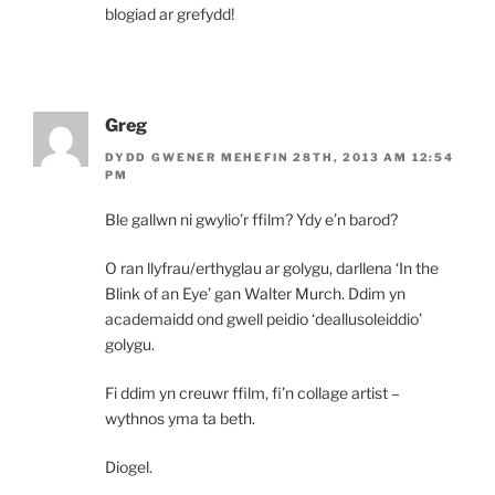
blogiad ar grefydd!
Greg
DYDD GWENER MEHEFIN 28TH, 2013 AM 12:54
PM
Ble gallwn ni gwylio’r ffilm? Ydy e’n barod?
O ran llyfrau/erthyglau ar golygu, darllena ‘In the
Blink of an Eye’ gan Walter Murch. Ddim yn
academaidd ond gwell peidio ‘deallusoleiddio’
golygu.
Fi ddim yn creuwr ffilm, fi’n collage artist –
wythnos yma ta beth.
Diogel.