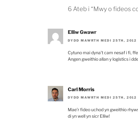
6 Ateb i “Mwy o fideos c
Elliw Gwawr
DYDD MAWRTH MEDI 25TH, 2012
Cytuno mai dyna’t cam nesaf i fi, ffei
Angen gweithio allan y logistics i dd
Carl Morris
DYDD MAWRTH MEDI 25TH, 2012
Mae’r fideo uchod yn gweithio rhywsu
di yn well yn sicr Elliw!