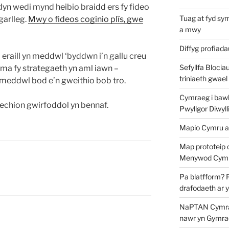
yn wedi mynd heibio braidd ers fy fideo
Tuag at fyd sy
garlleg.
Mwy o fideos coginio plîs, gwe
a mwy
Diffyg profiad
eraill yn meddwl ‘byddwn i’n gallu creu
Sefyllfa Blocia
yma fy strategaeth yn aml iawn –
triniaeth gwael
n meddwl bod e’n gweithio bob tro.
Cymraeg i bawb?
echion gwirfoddol yn bennaf.
Pwyllgor Diwyll
Mapio Cymru a
Map prototeip 
Menywod Cymr
Pa blatfform? 
drafodaeth ar 
NaPTAN Cymraeg
nawr yn Gymra