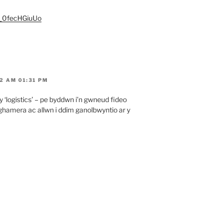
=_0fecHGiuUo
2 AM 01:31 PM
 y ‘logistics’ – pe byddwn i’n gwneud fideo
ghamera ac allwn i ddim ganolbwyntio ar y