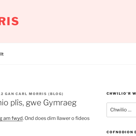
RIS
lt
CHWILIO’R 
12
GAN
CARL MORRIS (BLOG)
io plîs, gwe Gymraeg
Chwilio
am:
eg am fwyd
. Ond does dim llawer o fideos
COFNODION 