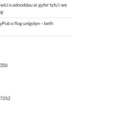
ici o adnoddau ar gyfer tyfu’r we
eg
yPub o flog unigolyn – beth
ymru
27252