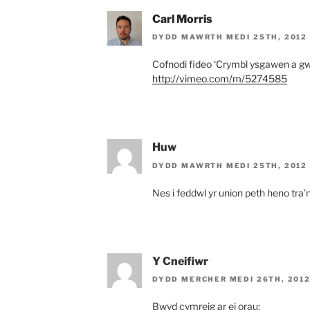
Carl Morris
DYDD MAWRTH MEDI 25TH, 2012
Cofnodi fideo ‘Crymbl ysgawen a gw
http://vimeo.com/m/5274585
Huw
DYDD MAWRTH MEDI 25TH, 2012 
Nes i feddwl yr union peth heno tra’
Y Cneifiwr
DYDD MERCHER MEDI 26TH, 2012
Bwyd cymreig ar ei orau: