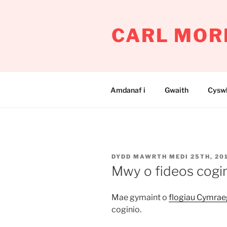
Mynd
i'r
CARL MOR
cynnwys
Amdanaf i
Gwaith
Cyswl
COFNODWYD
DYDD MAWRTH MEDI 25TH, 20
AR
Mwy o fideos cogin
Mae gymaint o
flogiau Cymra
coginio.