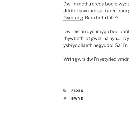
Dw i’n methu credu bod blwydd
difrifol iawn am sut i greu bara 
Gymraeg
. Bara brith falle?
Dw i eisiau dychmygu bod pobl 
rhywbeth lot gwell na hyn…’. D
ysbrydoliaeth negyddol. Sa’ i’
Wrth gwrs dw i’n ystyried ymdr
CATEGORÏAU
FIDEO
TAGIAU
BWYD