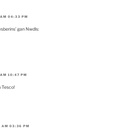
 AM 04:33 PM
sberins’ gan Nwdls:
AM 10:47 PM
n Tesco!
 AM 03:36 PM