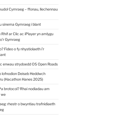
mudol Cymraeg – ffonau, llechennau
au sinema Gymraeg i blant
u Rhif ar Clic ac iPlayer yn amlygu
 o’r Gymraeg
 Fideo o fy nhystiolaeth i’r
iant
c enwau strydoedd OS Open Roads
o lofnodion Deiseb Heddwch
u (Hacathon Hanes 2025)
Pa brotocol? Rhai nodiadau am
y we
: rhestr o bwyntiau trafnidiaeth
eg