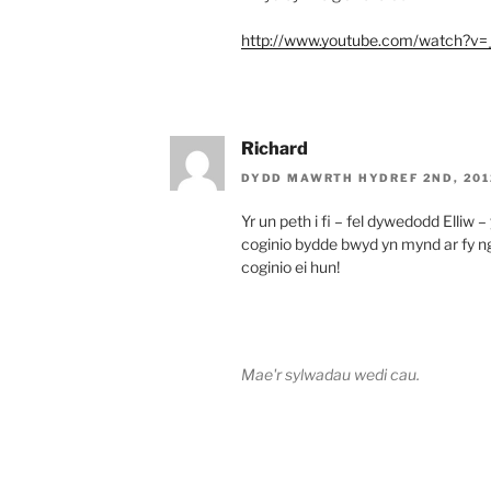
http://www.youtube.com/watch?v
Richard
DYDD MAWRTH HYDREF 2ND, 201
Yr un peth i fi – fel dywedodd Elliw –
coginio bydde bwyd yn mynd ar fy n
coginio ei hun!
Mae'r sylwadau wedi cau.
Llywio