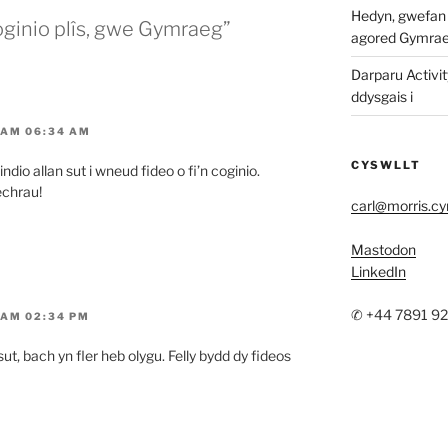
Hedyn, gwefan w
oginio plîs, gwe Gymraeg”
agored Gymra
Darparu Activit
ddysgais i
 AM 06:34 AM
CYSWLLT
ndio allan sut i wneud fideo o fi’n coginio.
echrau!
carl@morris.c
Mastodon
LinkedIn
✆ +44 7891 9
 AM 02:34 PM
t, bach yn fler heb olygu. Felly bydd dy fideos