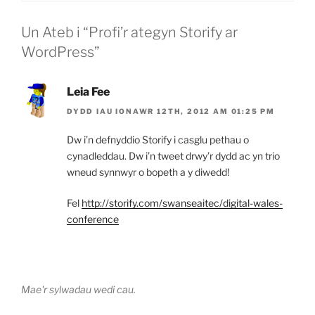
Un Ateb i “Profi’r ategyn Storify ar
WordPress”
Leia Fee
DYDD IAU IONAWR 12TH, 2012 AM 01:25 PM
Dw i’n defnyddio Storify i casglu pethau o
cynadleddau. Dw i’n tweet drwy’r dydd ac yn trio
wneud synnwyr o bopeth a y diwedd!
Fel
http://storify.com/swanseaitec/digital-wales-
conference
Mae'r sylwadau wedi cau.