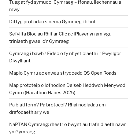
Tuag at fyd symudol Cymraeg – ffonau, llechennau a
mwy
Diffyg profiadau sinema Gymraeg i blant
Sefyllfa Blociau Rhif ar Clic ac iPlayer yn amlygu
triniaeth gwael o’r Gymraeg
Cymraeg i bawb? Fideo o fy nhystiolaeth i’r Pwyllgor
Diwylliant
Mapio Cymru ac enwau strydoedd OS Open Roads
Map prototeip o lofnodion Deiseb Heddwch Menywod
Cymru (Hacathon Hanes 2025)
Pa blatfform? Pa brotocol? Rhai nodiadau am
drafodaeth ar y we
NaPTAN Cymraeg: rhestr o bwyntiau trafnidiaeth nawr
yn Gymraeg