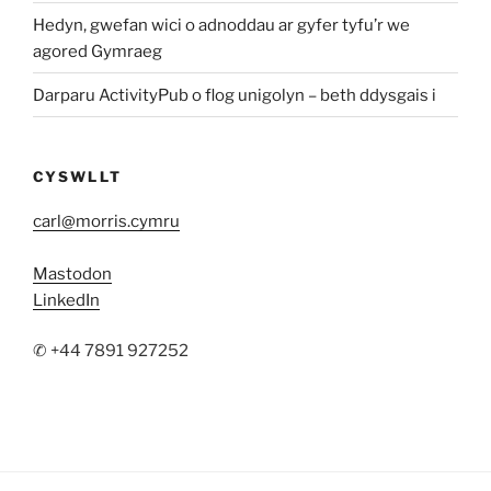
Hedyn, gwefan wici o adnoddau ar gyfer tyfu’r we
agored Gymraeg
Darparu ActivityPub o flog unigolyn – beth ddysgais i
CYSWLLT
carl@morris.cymru
Mastodon
LinkedIn
✆ +44 7891 927252