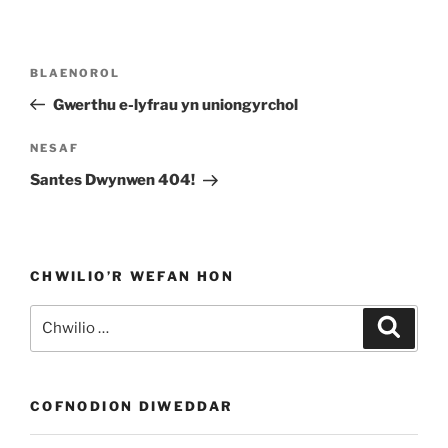
Llywio
Cofnod
BLAENOROL
cofnod
Blaenorol
Gwerthu e-lyfrau yn uniongyrchol
Cofnod
NESAF
Nesaf
Santes Dwynwen 404!
CHWILIO’R WEFAN HON
Chwilio
Chwili
am:
COFNODION DIWEDDAR