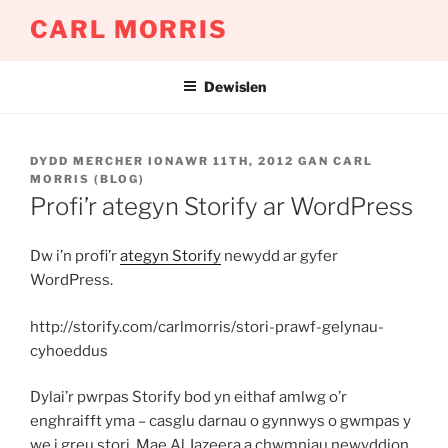
Mynd
CARL MORRIS
i'r
cynnwys
Dewislen
COFNODWYD
DYDD MERCHER IONAWR 11TH, 2012
GAN
CARL
AR
MORRIS (BLOG)
Profi’r ategyn Storify ar WordPress
Dw i’n profi’r
ategyn Storify
newydd ar gyfer
WordPress.
http://storify.com/carlmorris/stori-prawf-gelynau-
cyhoeddus
Dylai’r pwrpas Storify bod yn eithaf amlwg o’r
enghraifft yma – casglu darnau o gynnwys o gwmpas y
we i greu stori. Mae Al Jazeera a chwmniau newyddion