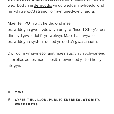
wedi bod yn ei
defnyddio
yn ddiweddar i gyhoeddi ond
hefyd i
wahodd
straeon o’r gymuned/cynulleidfa.
Mae ffeil POT i’w gyfieithu ond mae
brawddegau gweinyddwr yn unig fel ‘Insert Story’, does
dim byd gweledol i’r ymwelwyr. Mae rhan fwyaf o’r
brawddegau system uchod yn dod o’r gwasanaeth.
Dw i ddim yn siŵr eto faint mae’r ategyn yn ychwanegu
i’r profiad achos mae’n bosib mewnosod y stori hen yr
ategyn.
CATEGORÏAU
Y WE
TAGIAU
CYFIEITHU
,
L10N
,
PUBLIC ENEMIES
,
STORIFY
,
WORDPRESS