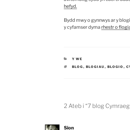
hefyd.
Bydd mwy o gynnwys ar y blogi
y cyfamser dyma
rhestr o flo
CATEGORÏAU
Y WE
TAGIAU
BLOG
,
BLOGIAU
,
BLOGIO
,
C
2 Ateb i “7 blog Cymrae
Sion