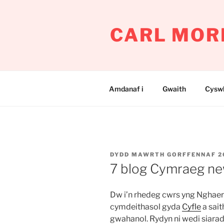
Mynd
i'r
CARL MOR
cynnwys
Amdanaf i
Gwaith
Cyswl
COFNODWYD
DYDD MAWRTH GORFFENNAF 26
AR
7 blog Cymraeg n
Dw i’n rhedeg cwrs yng Nghaer
cymdeithasol gyda
Cyfle
a sai
gwahanol. Rydyn ni wedi siara