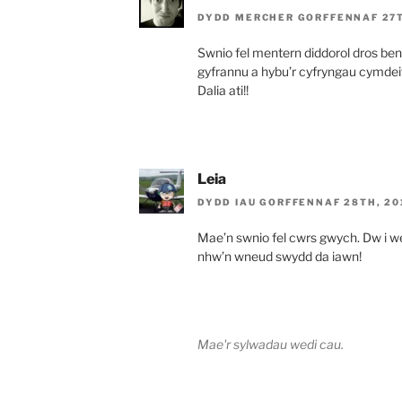
DYDD MERCHER GORFFENNAF 27T
Swnio fel mentern diddorol dros ben
gyfrannu a hybu’r cyfryngau cymde
Dalia ati!!
Leia
DYDD IAU GORFFENNAF 28TH, 201
Mae’n swnio fel cwrs gwych. Dw i we
nhw’n wneud swydd da iawn!
Mae'r sylwadau wedi cau.