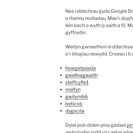
Nes i ddechrau gyda Google Do
a rhannu nodiadau. Mae’r dogfe
lein bach o wyth (y saith a fi)
gyffredin.
Wedyn gwnaethon ni ddechrau 
o’r blogiau newydd. Croeso i ti
howgetpesda
gwellnagwaith
steffcyfle1
melfyn
gwilym66
beticob
dygscda
Dylai pob dolen yma gadael
pi
awtomatig sydd yn cael ei adae