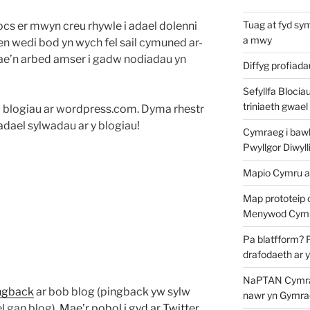
Tuag at fyd sy
cs er mwyn creu rhywle i adael dolenni
a mwy
n wedi bod yn wych fel sail cymuned ar-
. Mae’n arbed amser i gadw nodiadau yn
Diffyg profiad
Sefyllfa Blocia
triniaeth gwael
blogiau ar wordpress.com. Dyma rhestr
 adael sylwadau ar y blogiau!
Cymraeg i bawb?
Pwyllgor Diwyll
Mapio Cymru a
Map prototeip 
Menywod Cymr
Pa blatfform? 
drafodaeth ar 
NaPTAN Cymraeg
ngback
ar bob blog (pingback yw sylw
nawr yn Gymra
l gan blog).
Mae’r pobol i gyd ar Twitter