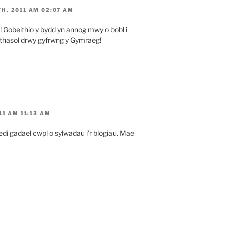
H, 2011 AM 02:07 AM
! Gobeithio y bydd yn annog mwy o bobl i
ithasol drwy gyfrwng y Gymraeg!
1 AM 11:13 AM
di gadael cwpl o sylwadau i’r blogiau. Mae