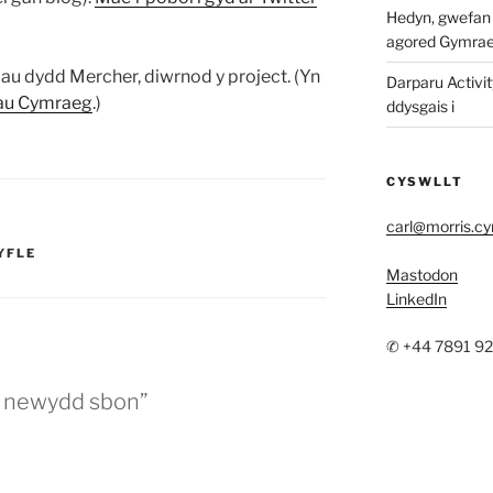
Hedyn, gwefan w
agored Gymra
au dydd Mercher, diwrnod y project. (Yn
Darparu Activit
giau Cymraeg
.)
ddysgais i
CYSWLLT
carl@morris.c
YFLE
Mastodon
LinkedIn
✆ +44 7891 9
g newydd sbon”