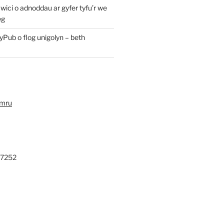
ici o adnoddau ar gyfer tyfu’r we
eg
yPub o flog unigolyn – beth
ymru
27252