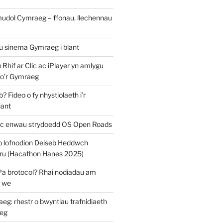
mudol Cymraeg – ffonau, llechennau
au sinema Gymraeg i blant
u Rhif ar Clic ac iPlayer yn amlygu
 o’r Gymraeg
 Fideo o fy nhystiolaeth i’r
iant
c enwau strydoedd OS Open Roads
o lofnodion Deiseb Heddwch
u (Hacathon Hanes 2025)
Pa brotocol? Rhai nodiadau am
y we
: rhestr o bwyntiau trafnidiaeth
eg