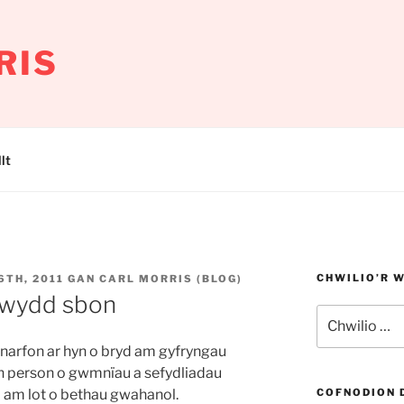
RIS
lt
CHWILIO’R 
TH, 2011
GAN
CARL MORRIS (BLOG)
ewydd sbon
Chwilio
am:
narfon ar hyn o bryd am gyfryngau
th person o gwmnïau a sefydliadau
d am lot o bethau gwahanol.
COFNODION 