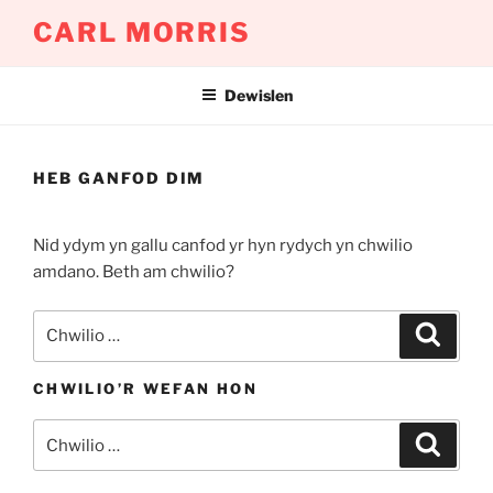
Mynd
CARL MORRIS
i'r
cynnwys
Dewislen
HEB GANFOD DIM
Nid ydym yn gallu canfod yr hyn rydych yn chwilio
amdano. Beth am chwilio?
Chwilio
Chwili
am:
CHWILIO’R WEFAN HON
Chwilio
Chwili
am: