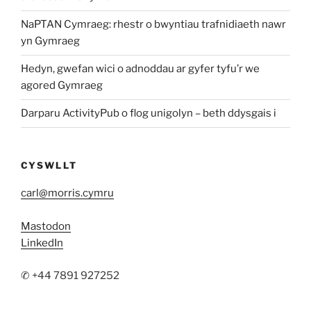
NaPTAN Cymraeg: rhestr o bwyntiau trafnidiaeth nawr
yn Gymraeg
Hedyn, gwefan wici o adnoddau ar gyfer tyfu’r we
agored Gymraeg
Darparu ActivityPub o flog unigolyn – beth ddysgais i
CYSWLLT
carl@morris.cymru
Mastodon
LinkedIn
✆ +44 7891 927252