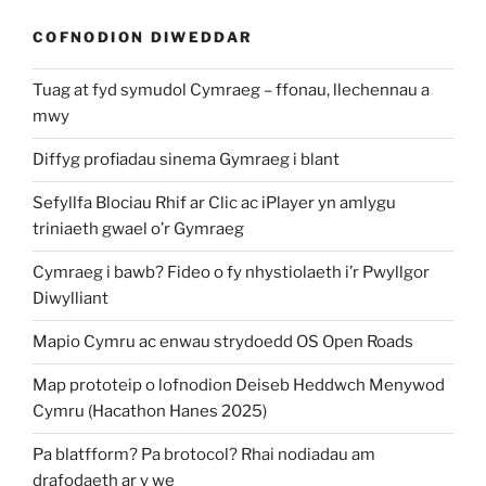
COFNODION DIWEDDAR
Tuag at fyd symudol Cymraeg – ffonau, llechennau a
mwy
Diffyg profiadau sinema Gymraeg i blant
Sefyllfa Blociau Rhif ar Clic ac iPlayer yn amlygu
triniaeth gwael o’r Gymraeg
Cymraeg i bawb? Fideo o fy nhystiolaeth i’r Pwyllgor
Diwylliant
Mapio Cymru ac enwau strydoedd OS Open Roads
Map prototeip o lofnodion Deiseb Heddwch Menywod
Cymru (Hacathon Hanes 2025)
Pa blatfform? Pa brotocol? Rhai nodiadau am
drafodaeth ar y we