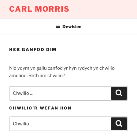
Mynd
CARL MORRIS
i'r
cynnwys
Dewislen
HEB GANFOD DIM
Nid ydym yn gallu canfod yr hyn rydych yn chwilio
amdano. Beth am chwilio?
Chwilio
Chwili
am:
CHWILIO’R WEFAN HON
Chwilio
Chwili
am: