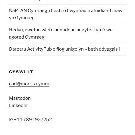
NaPTAN Cymraeg: rhestr o bwyntiau trafnidiaeth nawr
yn Gymraeg
Hedyn, gwefan wici o adnoddau ar gyfer tyfu’r we
agored Gymraeg
Darparu ActivityPub o flog unigolyn – beth ddysgais i
CYSWLLT
carl@morris.cymru
Mastodon
LinkedIn
✆ +44 7891 927252