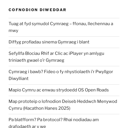
COFNODION DIWEDDAR
Tuag at fyd symudol Cymraeg – ffonau, llechennau a
mwy
Diffyg profiadau sinema Gymraeg i blant
Sefyllfa Blociau Rhif ar Clic ac iPlayer yn amlygu
triniaeth gwael o’r Gymraeg
Cymraeg i bawb? Fideo o fy nhystiolaeth i’r Pwyllgor
Diwylliant
Mapio Cymru ac enwau strydoedd OS Open Roads
Map prototeip o lofnodion Deiseb Heddwch Menywod
Cymru (Hacathon Hanes 2025)
Pa blatfform? Pa brotocol? Rhai nodiadau am
drafodaeth ar y we