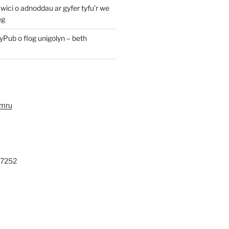
ici o adnoddau ar gyfer tyfu’r we
eg
yPub o flog unigolyn – beth
ymru
27252