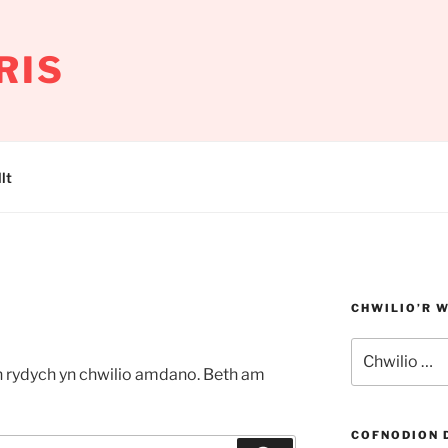
RIS
lt
CHWILIO’R 
Chwilio
am:
n rydych yn chwilio amdano. Beth am
COFNODION 