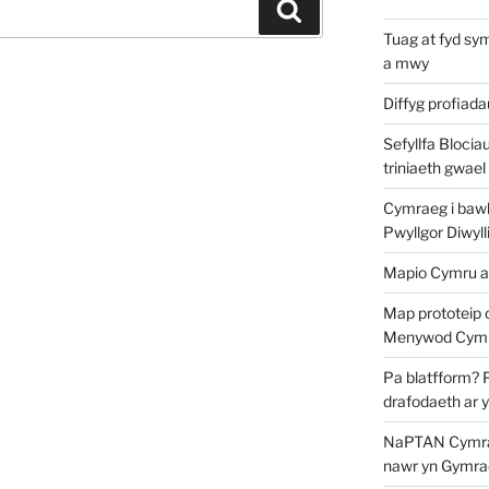
Chwilio
Tuag at fyd sy
a mwy
Diffyg profiad
Sefyllfa Blocia
triniaeth gwael
Cymraeg i bawb?
Pwyllgor Diwyll
Mapio Cymru a
Map prototeip 
Menywod Cymr
Pa blatfform? 
drafodaeth ar 
NaPTAN Cymraeg
nawr yn Gymra