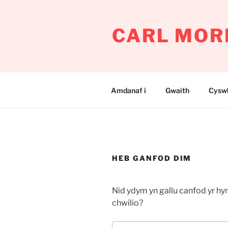
Mynd
i'r
CARL MOR
cynnwys
Amdanaf i
Gwaith
Cyswl
HEB GANFOD DIM
Nid ydym yn gallu canfod yr hy
chwilio?
Chwilio