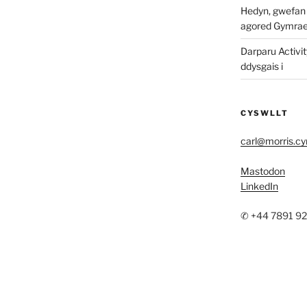
Hedyn, gwefan w
agored Gymra
Darparu Activit
ddysgais i
CYSWLLT
carl@morris.c
Mastodon
LinkedIn
✆ +44 7891 9