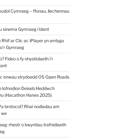
mudol Cymraeg – ffonau, llechennau
au sinema Gymraeg i blant
u Rhif ar Clic ac iPlayer yn amlygu
 o’r Gymraeg
 Fideo o fy nhystiolaeth i’r
iant
c enwau strydoedd OS Open Roads
o lofnodion Deiseb Heddwch
u (Hacathon Hanes 2025)
Pa brotocol? Rhai nodiadau am
y we
: rhestr o bwyntiau trafnidiaeth
eg