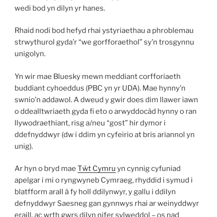
wedi bod yn dilyn yr hanes.
Rhaid nodi bod hefyd rhai ystyriaethau a phroblemau
strwythurol gyda’r “we gorfforaethol” sy’n trosgynnu
unigolyn.
Yn wir mae Bluesky mewn meddiant corfforiaeth
buddiant cyhoeddus (PBC yn yr UDA). Mae hynny’n
swnio’n addawol. A dweud y gwir does dim llawer iawn
o ddealltwriaeth gyda fi eto o arwyddocâd hynny o ran
llywodraethiant, risg a/neu “gost” hir dymor i
ddefnyddwyr (dw i ddim yn cyfeirio at bris ariannol yn
unig).
Ar hyn o bryd mae
Tŵt Cymru
yn cynnig cyfuniad
apelgar i mi o ryngwyneb Cymraeg, rhyddid i symud i
blatfform arall â fy holl ddilynwyr, y gallu i ddilyn
defnyddwyr Saesneg gan gynnwys rhai ar weinyddwyr
eraill, ac wrth gwrs dilyn nifer sylweddol – os nad