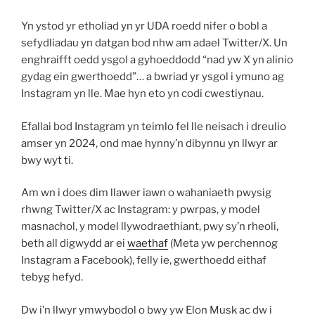
Yn ystod yr etholiad yn yr UDA roedd nifer o bobl a
sefydliadau yn datgan bod nhw am adael Twitter/X. Un
enghraifft oedd ysgol a gyhoeddodd “nad yw X yn alinio
gydag ein gwerthoedd”… a bwriad yr ysgol i ymuno ag
Instagram yn lle. Mae hyn eto yn codi cwestiynau.
Efallai bod Instagram yn teimlo fel lle neisach i dreulio
amser yn 2024, ond mae hynny’n dibynnu yn llwyr ar
bwy wyt ti.
Am wn i does dim llawer iawn o wahaniaeth pwysig
rhwng Twitter/X ac Instagram: y pwrpas, y model
masnachol, y model llywodraethiant, pwy sy’n rheoli,
beth all digwydd ar ei
waethaf
(Meta yw perchennog
Instagram a Facebook), felly ie, gwerthoedd eithaf
tebyg hefyd.
Dw i’n llwyr ymwybodol o bwy yw Elon Musk ac dw i