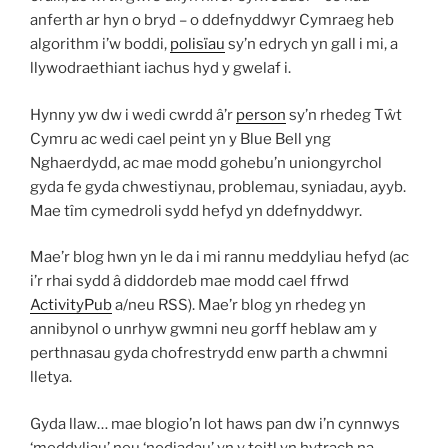
anferth ar hyn o bryd – o ddefnyddwyr Cymraeg heb
algorithm i’w boddi,
polisïau
sy’n edrych yn gall i mi, a
llywodraethiant iachus hyd y gwelaf i.
Hynny yw dw i wedi cwrdd â’r
person
sy’n rhedeg Tŵt
Cymru ac wedi cael peint yn y Blue Bell yng
Nghaerdydd, ac mae modd gohebu’n uniongyrchol
gyda fe gyda chwestiynau, problemau, syniadau, ayyb.
Mae tîm cymedroli sydd hefyd yn ddefnyddwyr.
Mae’r blog hwn yn le da i mi rannu meddyliau hefyd (ac
i’r rhai sydd â diddordeb mae modd cael ffrwd
ActivityPub
a/neu RSS). Mae’r blog yn rhedeg yn
annibynol o unrhyw gwmni neu gorff heblaw am y
perthnasau gyda chofrestrydd enw parth a chwmni
lletya.
Gyda llaw… mae blogio’n lot haws pan dw i’n cynnwys
‘meddyliau’ neu ‘nodiadau’ yn y teitl yn hytrach na