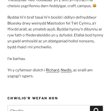
cheisio ysgrifennu darn feddylgar, craff, campus.
Byddai hi’n braf tasai hi’n bosibl i ddilyn defnyddwyr
Bluesky drwy weinydd Mastodon fel Tŵt Cymru, a’r
ffordd arall, ac ymateb ayyb. Byddai hynny’n dibynnu ar
ryw fath o ffederaleiddio yn y dyfodol. Efallai bod hynny
yn gwbl amhosibl ac yn ddatganiad hollol nonsens,
bydd rhaid i mi ymchwilio.
I’w barhau.
Yn y cyfamser diolch i
Richard
,
Nwdls
, ac eraill am
ysgogi’r sgwrs.
CHWILIO’R WEFAN HON
Chwilio
Chwili