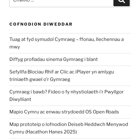
am:
COFNODION DIWEDDAR
Tuag at fyd symudol Cymraeg – ffonau, llechennau a
mwy
Diffyg profiadau sinema Gymraeg i blant
Sefyllfa Blociau Rhif ar Clic ac iPlayer yn amlygu
triniaeth gwael o’r Gymraeg
Cymraeg i bawb? Fideo o fy nhystiolaeth i’r Pwyllgor
Diwylliant
Mapio Cymru ac enwau strydoedd OS Open Roads
Map prototeip o lofnodion Deiseb Heddwch Menywod
Cymru (Hacathon Hanes 2025)