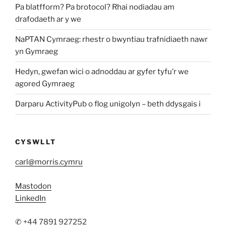
Pa blatfform? Pa brotocol? Rhai nodiadau am
drafodaeth ar y we
NaPTAN Cymraeg: rhestr o bwyntiau trafnidiaeth nawr
yn Gymraeg
Hedyn, gwefan wici o adnoddau ar gyfer tyfu’r we
agored Gymraeg
Darparu ActivityPub o flog unigolyn – beth ddysgais i
CYSWLLT
carl@morris.cymru
Mastodon
LinkedIn
✆ +44 7891 927252