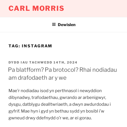
Mynd
CARL MORRIS
i'r
cynnwys
Dewislen
TAG:
INSTAGRAM
COFNODWYD
DYDD IAU TACHWEDD 14TH, 2024
AR
Pa blatfform? Pa brotocol? Rhai nodiadau
am drafodaeth ar y we
Mae’r nodiadau isod yn perthnasol i newyddion
dibynadwy, trafodaethau, gwrando ar arbenigwyr,
dysgu, datblygu dealltwriaeth, a dwyn awdurdodau i
gyfrif. Mae hyn i gyd yn bethau sydd yn bosibl i’w
gwneud drwy ddefnydd o’r we, ar ei gorau.