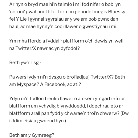
Ar hyn o bryd mae hi’n teimlo i mi fod nifer o bobl yn
‘coroni’ gwahanol blatfformau penodol megis Bluesky
fel Y Lle i gynnal sgyrsiau ar y we am bob pwnc dan
haul, ac mae hynny’n codi llawer o gwestiynau i mi.
Ym mha ffordd a fyddai’r platfform o’ch dewis yn well
na Twitter/X nawr ac yn dyfodol?
Beth yw’r risg?
Pa wersi ydyn ni’n dysgu o brofiad[au] Twitter/X? Beth
am Myspace? A Facebook, ac ati?
Ydyn ni’n fodlon treulio llawer o amser i ymgartrefu ar
blatfform am ychydig blynyddoedd, i ddechrau eto ar
blatfform arall pan fydd y chwarae’n troi’n chwerw? (Dw
i ddim eisiau gwneud hyn.)
Beth am y Gymraeg?