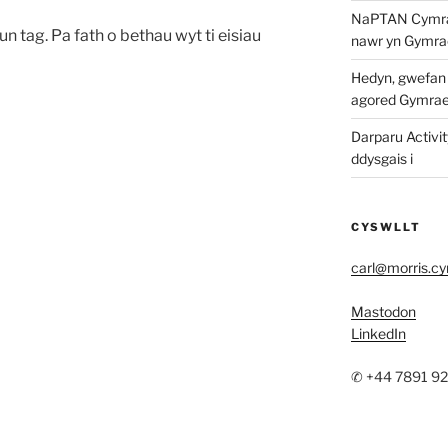
NaPTAN Cymraeg
un tag. Pa fath o bethau wyt ti eisiau
nawr yn Gymra
Hedyn, gwefan w
agored Gymra
Darparu Activit
ddysgais i
CYSWLLT
carl@morris.c
Mastodon
LinkedIn
✆ +44 7891 9