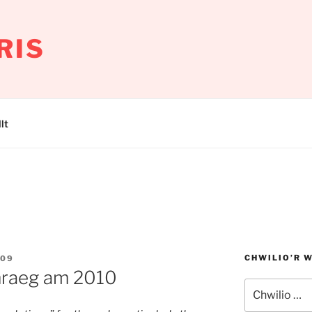
RIS
lt
CHWILIO’R 
009
mraeg am 2010
Chwilio
am: