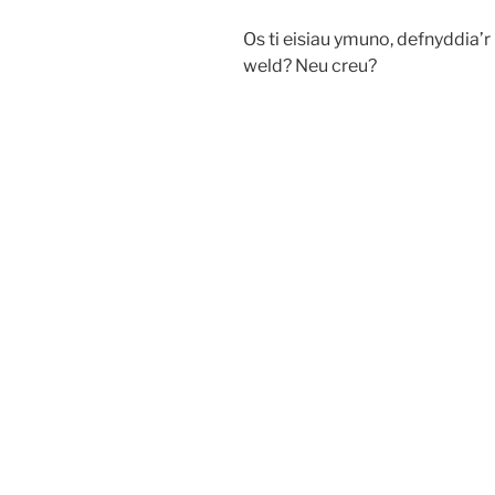
Os ti eisiau ymuno, defnyddia’r 
weld? Neu creu?