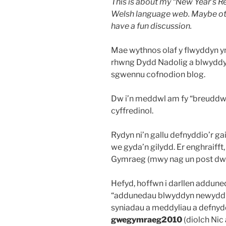
This is about my “New Year’s Re
Welsh language web. Maybe oth
have a fun discussion.
Mae wythnos olaf y flwyddyn yn
rhwng Dydd Nadolig a blwyddy
sgwennu cofnodion blog.
Dw i’n meddwl am fy “breuddw
cyffredinol.
Rydyn ni’n gallu defnyddio’r ga
we gyda’n gilydd. Er enghraiff
Gymraeg (mwy nag un post dw 
Hefyd, hoffwn i darllen adduned
“addunedau blwyddyn newydd”
syniadau a meddyliau a defnyd
gwegymraeg2010
(diolch Nic 