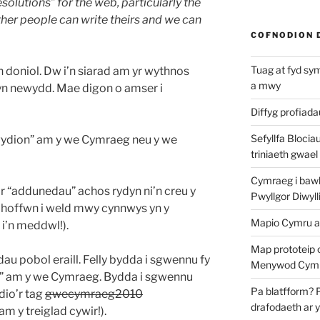
solutions” for the web, particularly the
er people can write theirs and we can
COFNODION 
Tuag at fyd sy
 doniol. Dw i’n siarad am yr wythnos
a mwy
n newydd. Mae digon o amser i
Diffyg profiad
Sefyllfa Blocia
ydion” am y we Cymraeg neu y we
triniaeth gwael
Cymraeg i bawb?
ir “addunedau” achos rydyn ni’n creu y
Pwyllgor Diwyll
t, hoffwn i weld mwy cynnwys yn y
Mapio Cymru a
i’n meddwl!).
Map prototeip 
au pobol eraill. Felly bydda i sgwennu fy
Menywod Cymr
 am y we Cymraeg. Bydda i sgwennu
Pa blatfform? 
dio’r tag
gwecymraeg2010
drafodaeth ar 
am y treiglad cywir!).