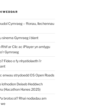
DIWEDDAR
mudol Cymraeg – ffonau, llechennau
au sinema Gymraeg i blant
u Rhif ar Clic ac iPlayer yn amlygu
 o’r Gymraeg
 Fideo o fy nhystiolaeth i’r
iant
c enwau strydoedd OS Open Roads
o lofnodion Deiseb Heddwch
u (Hacathon Hanes 2025)
Pa brotocol? Rhai nodiadau am
y we