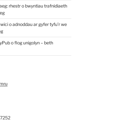
: rhestr o bwyntiau trafnidiaeth
eg
ici o adnoddau ar gyfer tyfu’r we
eg
yPub o flog unigolyn – beth
ymru
27252