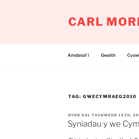
Mynd
i'r
CARL MOR
cynnwys
Amdanaf i
Gwaith
Cyswl
TAG:
GWECYMRAEG2010
COFNODWYD
DYDD SUL TACHWEDD 15TH, 2
AR
Syniadau y we Cy