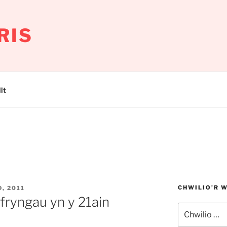
RIS
lt
CHWILIO’R 
, 2011
yfryngau yn y 21ain
Chwilio
am: