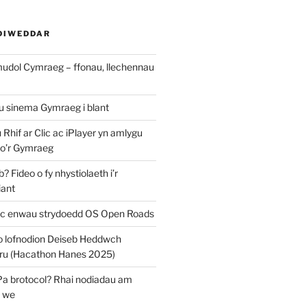
DIWEDDAR
mudol Cymraeg – ffonau, llechennau
au sinema Gymraeg i blant
u Rhif ar Clic ac iPlayer yn amlygu
 o’r Gymraeg
 Fideo o fy nhystiolaeth i’r
iant
c enwau strydoedd OS Open Roads
o lofnodion Deiseb Heddwch
u (Hacathon Hanes 2025)
Pa brotocol? Rhai nodiadau am
y we