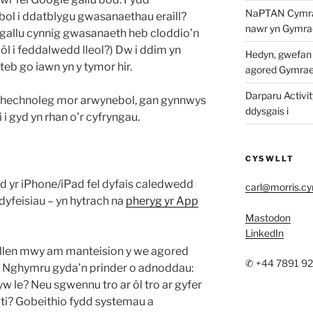
NaPTAN Cymraeg
ol i ddatblygu gwasanaethau eraill?
nawr yn Gymra
 gallu cynnig gwasanaeth heb cloddio’n
l i feddalwedd lleol?) Dw i ddim yn
Hedyn, gwefan w
ateb go iawn yn y tymor hir.
agored Gymra
Darparu Activit
 thechnoleg mor arwynebol, gan gynnwys
ddysgais i
i gyd yn rhan o’r cyfryngau.
CYSWLLT
d yr iPhone/iPad fel dyfais caledwedd
carl@morris.c
ddyfeisiau – yn hytrach na
pheryg yr App
Mastodon
LinkedIn
rllen mwy am manteision y we agored
✆ +44 7891 9
ng Nghymru gyda’n prinder o adnoddau:
 le? Neu sgwennu tro ar ôl tro ar gyfer
ti? Gobeithio fydd systemau a