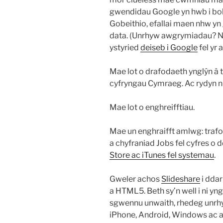
gwendidau Google yn hwb i bob
Gobeithio, efallai maen nhw yn
data. (Unrhyw awgrymiadau? Nô
ystyried
deiseb i Google
fel yr 
Mae lot o drafodaeth ynglŷn â
cyfryngau Cymraeg. Ac rydyn ni 
Mae lot o enghreifftiau.
Mae un enghraifft amlwg: trafo
a chyfraniad Jobs fel cyfres o 
Store ac iTunes fel systemau
.
Gweler achos
Slideshare
i dda
a HTML5. Beth sy’n well i ni y
sgwennu unwaith, rhedeg unrhyw
iPhone, Android, Windows ac a