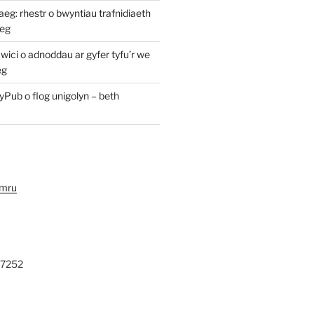
: rhestr o bwyntiau trafnidiaeth
eg
ici o adnoddau ar gyfer tyfu’r we
eg
yPub o flog unigolyn – beth
ymru
27252