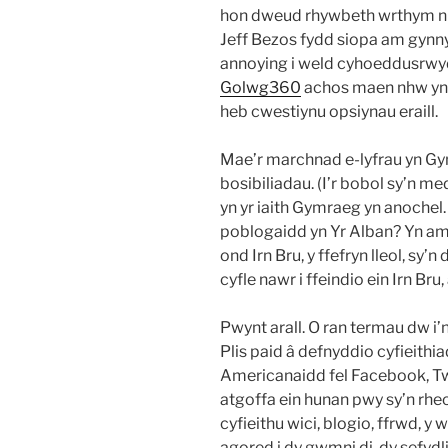
hon dweud rhywbeth wrthym ni.
Jeff Bezos fydd siopa am gynn
annoying i weld cyhoeddusrw
Golwg360
achos maen nhw yn 
heb cwestiynu opsiynau eraill.
Mae’r marchnad e-lyfrau yn Gy
bosibiliadau. (I’r bobol sy’n 
yn yr iaith Gymraeg yn anochel
poblogaidd yn Yr Alban? Yn aml
ond Irn Bru, y ffefryn lleol, sy’
cyfle nawr i ffeindio ein Irn Bru, 
Pwynt arall. O ran termau dw i’n
Plis paid â defnyddio cyfieit
Americanaidd fel Facebook, Tw
atgoffa ein hunan pwy sy’n rheol
cyfieithu wici, blogio, ffrwd, 
agored i dy gwmni di, dy sefydlia