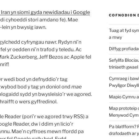
Iran yn siomi gyda newidiadau i Google
COFNODION 
i cyhoeddi stori amdano fe). Mae
ein yn bwysig iawn.
Tuag at fyd sy
a mwy
ylchedd cyfryngau nawr. Rydyn ni’n
Diffyg profiad
fel yr oedden ni’n trafod y teledu. Ac
ark Zuckerberg, Jeff Bezos ac Apple fel
Sefyllfa Blocia
rif!
triniaeth gwael
Cymraeg i bawb?
 wedi bod yn defnyddio’r tag
Pwyllgor Diwyll
 gwybod bod y tag yn doniol ond
mae
logaidd sydd yn bwysleisio’r we agored.
Mapio Cymru a
raifft o wers gyffredinol.
Map prototeip 
Menywod Cymr
 Reader (pori’r we agored trwy RSS) a
Google Reader, dw i ddim yn licio’r
Pa blatfform? 
ynnu. Mae’n cyffroes mewn ffordd pa
drafodaeth ar 
r fel Google gallu bod. Fydd