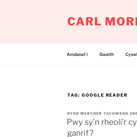
Mynd
i'r
CARL MOR
cynnwys
Amdanaf i
Gwaith
Cyswl
TAG:
GOOGLE READER
COFNODWYD
DYDD MERCHER TACHWEDD 2ND
AR
Pwy sy’n rheoli’r c
ganrif?