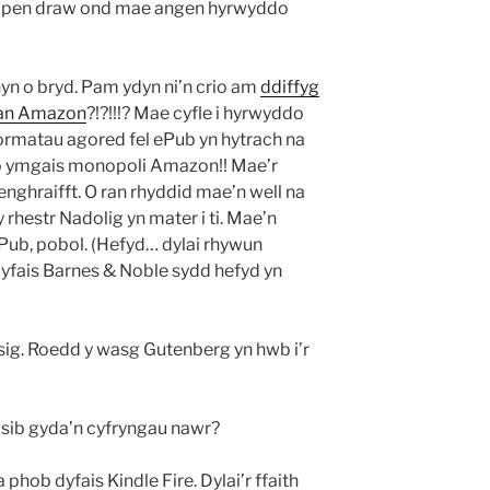
 y pen draw ond mae angen hyrwyddo
hyn o bryd. Pam ydyn ni’n crio am
ddiffyg
 gan Amazon
?!?!!!? Mae cyfle i hyrwyddo
formatau agored fel ePub yn hytrach na
 o ymgais monopoli Amazon!! Mae’r
 enghraifft. O ran rhyddid mae’n well na
 rhestr Nadolig yn mater i ti. Mae’n
Pub, pobol. (Hefyd… dylai rhywun
yfais Barnes & Noble sydd hefyd yn
sig. Roedd y wasg Gutenberg yn hwb i’r
osib gyda’n cyfryngau nawr?
phob dyfais Kindle Fire. Dylai’r ffaith