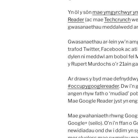
Yn ôl y sôn
mae ymgyrchwyr yn 
Reader
(ac mae
Techcrunch
wed
gwasanaethau meddalwedd ar-l
Gwasanaethau ar-lein yw’n amg
trafod Twitter, Facebook ac ati 
dylen ni meddwl am bobol fel M
y Rupert Murdochs o’r 21ain gan
Ar draws y byd mae defnyddwyr
#occupygooglereader
. Dw i’n
angen rhyw fath o ‘mudiad’ pob
Mae Google Reader jyst yn engh
Mae gwahaniaeth rhwng Google
Google+ (seilo). O’n i’n ffan o 
newidiadau ond dw i ddim yn s
mor clueless mae cwmnïau maw