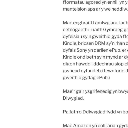
fformatau agored yn ennill yn
manteision aps ar y we heddiw.
Mae enghraifft amlwg arall ar 
cefnogaeth i’r iaith Gymraeg
dyfeisiau sy’n gweithio gyda f
Kindle, bricsen DRM sy’n rhan
dyfais Sony yn darllen ePub, er
Kindle ond beth sy’n mynd ar dy
digon hawdd i ddechrau siop e
gwneud cytundeb i fewnforio d
gweithio gydag ePub.)
Mae’r gair ysgrifenedig yn bwy
Diwygiad.
Pa fath o Ddiwygiad fydd yn b
Mae Amazon yn colli arian gyda 