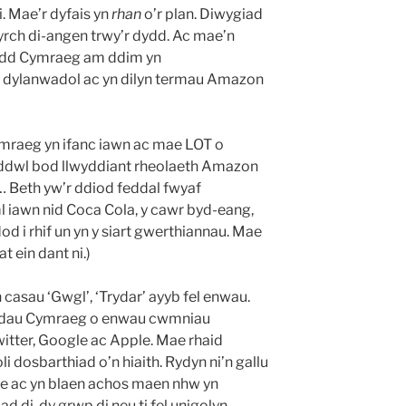
 Mae’r dyfais yn
rhan
o’r plan. Diwygiad
yrch di-angen trwy’r dydd. Ac mae’n
ydd Cymraeg am ddim yn
dylanwadol ac yn dilyn termau Amazon
mraeg yn ifanc iawn ac mae LOT o
meddwl bod llwyddiant rheolaeth Amazon
… Beth yw’r ddiod feddal fwyaf
 iawn nid Coca Cola, y cawr byd-eang,
n dod i rhif un yn y siart gwerthiannau. Mae
at ein dant ni.)
 casau ‘Gwgl’, ‘Trydar’ ayyb fel enwau.
hiadau Cymraeg o enwau cwmniau
itter, Google ac Apple. Mae rhaid
i dosbarthiad o’n hiaith. Rydyn ni’n gallu
y we ac yn blaen achos maen nhw yn
d di, dy grwp di neu ti fel unigolyn.