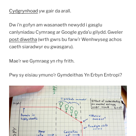
Cydgrynhoad
yw gair da arall.
Dw i’n gofyn am wasanaeth newydd i gasglu
canlyniadau Cymraeg ar Google gyda’u gilydd. Gweler
post diwetha
(wrth gwrs bu farw’r Wenhwyseg achos
caeth siaradwyr eu gwasgaru).
Mae’r we Gymraeg yn rhy frith.
Pwy sy eisiau ymuno’r Gymdeithas Yn Erbyn Entropi?