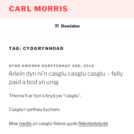
Mynd
CARL MORRIS
i'r
cynnwys
Dewislen
TAG:
CYDGRYNHOAD
COFNODWYD
DYDD GWENER GORFFENNAF 2ND, 2010
AR
Arlein dyn ni’n casglu casglu casglu – felly
paid a bod yn unig
Thema fi ar hyn o bryd yw “casglu”.
Casglu’r pethau bychain.
Mae
nwdls
yn casglu fideos gyda
fideobobdydd
.