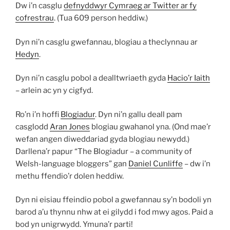
Dw i’n casglu
defnyddwyr Cymraeg ar Twitter ar fy
cofrestrau
. (Tua 609 person heddiw.)
Dyn ni’n casglu gwefannau, blogiau a theclynnau ar
Hedyn
.
Dyn ni’n casglu pobol a dealltwriaeth gyda
Hacio’r Iaith
– arlein ac yn y cigfyd.
Ro’n i’n hoffi
Blogiadur
. Dyn ni’n gallu deall pam
casglodd
Aran Jones
blogiau gwahanol yna. (Ond mae’r
wefan angen diweddariad gyda blogiau newydd.)
Darllena’r papur “The Blogiadur – a community of
Welsh-language bloggers” gan
Daniel Cunliffe
– dw i’n
methu ffendio’r dolen heddiw.
Dyn ni eisiau ffeindio pobol a gwefannau sy’n bodoli yn
barod a’u thynnu nhw at ei gilydd i fod mwy agos. Paid a
bod yn unigrwydd. Ymuna’r parti!