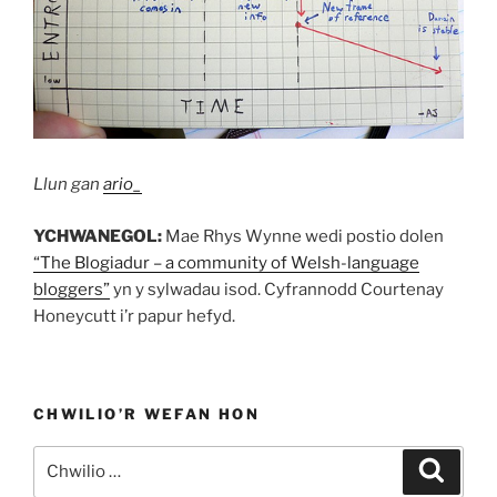
Llun gan
ario_
YCHWANEGOL:
Mae Rhys Wynne wedi postio dolen
“The Blogiadur – a community of Welsh-language
bloggers”
yn y sylwadau isod. Cyfrannodd Courtenay
Honeycutt i’r papur hefyd.
CHWILIO’R WEFAN HON
Chwilio
Chwili
am: