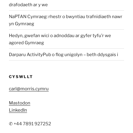
drafodaeth ar y we
NaPTAN Cymraeg: rhestr o bwyntiau trafnidiaeth nawr
yn Gymraeg
Hedyn, gwefan wici o adnoddau ar gyfer tyfu’r we
agored Gymraeg
Darparu ActivityPub o flog unigolyn – beth ddysgais i
CYSWLLT
carl@morris.cymru
Mastodon
LinkedIn
✆ +44 7891 927252