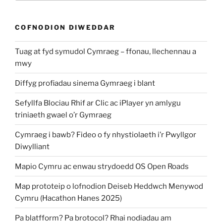
COFNODION DIWEDDAR
Tuag at fyd symudol Cymraeg – ffonau, llechennau a
mwy
Diffyg profiadau sinema Gymraeg i blant
Sefyllfa Blociau Rhif ar Clic ac iPlayer yn amlygu
triniaeth gwael o’r Gymraeg
Cymraeg i bawb? Fideo o fy nhystiolaeth i’r Pwyllgor
Diwylliant
Mapio Cymru ac enwau strydoedd OS Open Roads
Map prototeip o lofnodion Deiseb Heddwch Menywod
Cymru (Hacathon Hanes 2025)
Pa blatfform? Pa brotocol? Rhai nodiadau am