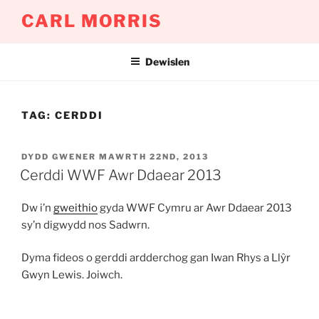
Mynd
CARL MORRIS
i'r
cynnwys
Dewislen
TAG:
CERDDI
COFNODWYD
DYDD GWENER MAWRTH 22ND, 2013
AR
Cerddi WWF Awr Ddaear 2013
Dw i’n
gweithio
gyda WWF Cymru ar Awr Ddaear 2013
sy’n digwydd nos Sadwrn.
Dyma fideos o gerddi ardderchog gan Iwan Rhys a Llŷr
Gwyn Lewis. Joiwch.