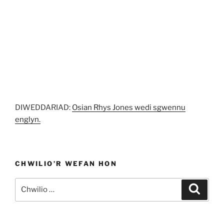
DIWEDDARIAD:
Osian Rhys Jones wedi sgwennu
englyn.
CHWILIO’R WEFAN HON
Chwilio
Chwili
am: