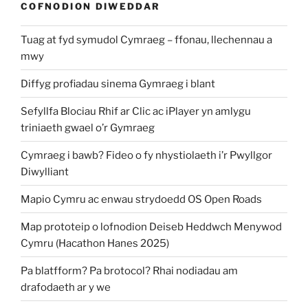
COFNODION DIWEDDAR
Tuag at fyd symudol Cymraeg – ffonau, llechennau a
mwy
Diffyg profiadau sinema Gymraeg i blant
Sefyllfa Blociau Rhif ar Clic ac iPlayer yn amlygu
triniaeth gwael o’r Gymraeg
Cymraeg i bawb? Fideo o fy nhystiolaeth i’r Pwyllgor
Diwylliant
Mapio Cymru ac enwau strydoedd OS Open Roads
Map prototeip o lofnodion Deiseb Heddwch Menywod
Cymru (Hacathon Hanes 2025)
Pa blatfform? Pa brotocol? Rhai nodiadau am
drafodaeth ar y we