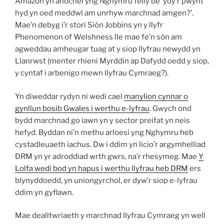
Amazon yn anochel yng Nghymru felly be’ ydy’r pwynt
hyd yn oed meddwl am unrhyw marchnad amgen?’.
Mae’n debyg i’r stori Siôn Jobbins yn y llyfr
Phenomenon of Welshness lle mae fe’n sôn am
agweddau amheugar tuag at y siop llyfrau newydd yn
Llanrwst (menter rhieni Myrddin ap Dafydd oedd y siop,
y cyntaf i arbenigo mewn llyfrau Cymraeg?).
Yn diweddar rydyn ni wedi cael
manylion cynnar o
gynllun bosib Gwales i werthu e-lyfrau
. Gwych ond
bydd marchnad go iawn yn y sector preifat yn neis
hefyd. Byddan ni’n methu arloesi yng Nghymru heb
cystadleuaeth iachus. Dw i ddim yn licio’r argymhelliad
DRM yn yr adroddiad wrth gwrs, na’r rhesymeg. Mae
Y
Lolfa wedi bod yn hapus i werthu llyfrau heb DRM
ers
blynyddoedd, yn uniongyrchol, er dyw’r siop e-lyfrau
ddim yn gyflawn.
Mae dealltwriaeth y marchnad llyfrau Cymraeg yn well