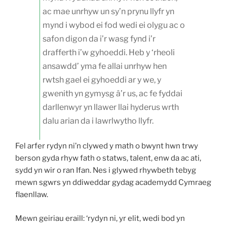
ac mae unrhyw un sy’n prynu llyfr yn
mynd i wybod ei fod wedi ei olygu ac o
safon digon da i’r wasg fynd i’r
drafferth i’w gyhoeddi. Heb y ‘rheoli
ansawdd’ yma fe allai unrhyw hen
rwtsh gael ei gyhoeddi ar y we, y
gwenith yn gymysg â’r us, ac fe fyddai
darllenwyr yn llawer llai hyderus wrth
dalu arian da i lawrlwytho llyfr.
Fel arfer rydyn ni’n clywed y math o bwynt hwn trwy
berson gyda rhyw fath o statws, talent, enw da ac ati,
sydd yn wir o ran Ifan. Nes i glywed rhywbeth tebyg
mewn sgwrs yn ddiweddar gydag academydd Cymraeg
flaenllaw.
Mewn geiriau eraill: ‘rydyn ni, yr elit, wedi bod yn