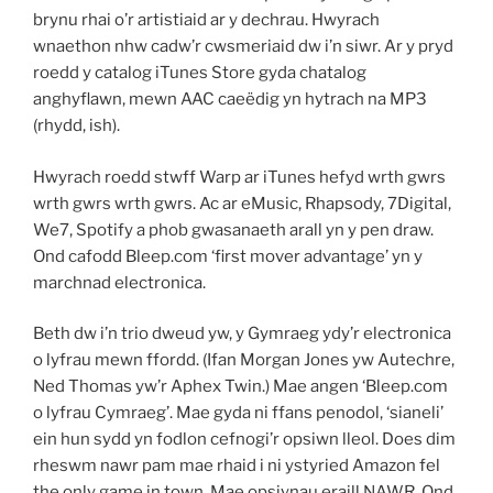
brynu rhai o’r artistiaid ar y dechrau. Hwyrach
wnaethon nhw cadw’r cwsmeriaid dw i’n siwr. Ar y pryd
roedd y catalog iTunes Store gyda chatalog
anghyflawn, mewn AAC caeëdig yn hytrach na MP3
(rhydd, ish).
Hwyrach roedd stwff Warp ar iTunes hefyd wrth gwrs
wrth gwrs wrth gwrs. Ac ar eMusic, Rhapsody, 7Digital,
We7, Spotify a phob gwasanaeth arall yn y pen draw.
Ond cafodd Bleep.com ‘first mover advantage’ yn y
marchnad electronica.
Beth dw i’n trio dweud yw, y Gymraeg ydy’r electronica
o lyfrau mewn ffordd. (Ifan Morgan Jones yw Autechre,
Ned Thomas yw’r Aphex Twin.) Mae angen ‘Bleep.com
o lyfrau Cymraeg’. Mae gyda ni ffans penodol, ‘sianeli’
ein hun sydd yn fodlon cefnogi’r opsiwn lleol. Does dim
rheswm nawr pam mae rhaid i ni ystyried Amazon fel
the only game in town. Mae opsiynau eraill NAWR. Ond