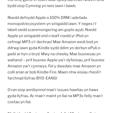
bydd siop Cymreig yn neis iawn
i bawb
.
Roedd defnydd Apple o 100% DRM i adeiladu
monopoli/ecosystem yn sinigaidd iawn. Y neges i’r
labeli oedd scaremongering am gopïo ayyb. Roedd
Apple yn sinigaidd ond o leaif roedd yr iPod yn
cefnogi MP3 o’r dechrau! Mae Amazon wedi bod yn
ddrwg iawn gyda Kindle sydd ddim yn derbyn ePub o
gwbl ar hyn o bryd. Mwy na cheeky. Mae busnesau yn
wahanol – prif busnes Apple yw’r dyfeisiau, prif busnes
Amazon yw’r cynnwys. Fel y dwedais mae Amazon yn
colli
arian ar bob Kindle Fire. Maen nhw eisiau rheoli’r
farchnad llyfrau BYD-EANG!
O ran siop annibynnol mae’r issues hawliau yn haws
gyda llyfrau. Ac mae’r maint yn llai na MP3s felly mae’r
costau yn llai.