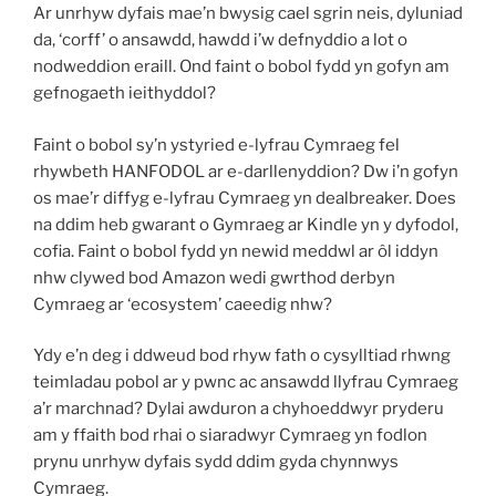
Ar unrhyw dyfais mae’n bwysig cael sgrin neis, dyluniad
da, ‘corff’ o ansawdd, hawdd i’w defnyddio a lot o
nodweddion eraill. Ond faint o bobol fydd yn gofyn am
gefnogaeth ieithyddol?
Faint o bobol sy’n ystyried e-lyfrau Cymraeg fel
rhywbeth HANFODOL ar e-darllenyddion? Dw i’n gofyn
os mae’r diffyg e-lyfrau Cymraeg yn dealbreaker. Does
na ddim heb gwarant o Gymraeg ar Kindle yn y dyfodol,
cofia. Faint o bobol fydd yn newid meddwl ar ôl iddyn
nhw clywed bod Amazon wedi gwrthod derbyn
Cymraeg ar ‘ecosystem’ caeedig nhw?
Ydy e’n deg i ddweud bod rhyw fath o cysylltiad rhwng
teimladau pobol ar y pwnc ac ansawdd llyfrau Cymraeg
a’r marchnad? Dylai awduron a chyhoeddwyr pryderu
am y ffaith bod rhai o siaradwyr Cymraeg yn fodlon
prynu unrhyw dyfais sydd ddim gyda chynnwys
Cymraeg.