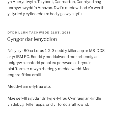
yn Aberystwyth, Talybont, Caernarfon, Caerdydd nag
unrhyw swyddfa Amazon. Dw i’n meddwl bod e’n werth
ystyried y cyfleoedd tra bod y galw yn tyfu.
COFNODWYD
DYDD LLUN TACHWEDD 21ST, 2011
AR
Cyngor darllenyddion
Nôl yn yr 80au Lotus 1-2-3 oedd y
killer app
ar MS-DOS
ar yr IBM PC. Roedd y meddalwedd mor arbennig ac
unigryw a chafodd pobol eu perswadio i brynu’r
platfform er mwyn rhedeg y meddalwedd. Mae
enghreifftiau eraill.
Meddwl am e-lyfrau eto.
Mae sefyllfa gyda’r diffyg e-lyfrau Cymraeg ar Kindle
yn debyg i killer apps, ond y ffordd arall rownd.