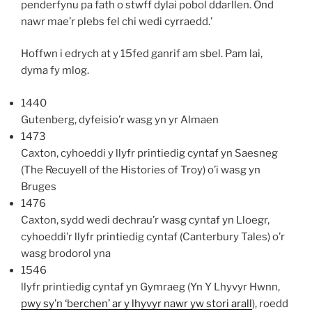
penderfynu pa fath o stwff dylai pobol ddarllen. Ond
nawr mae’r plebs fel chi wedi cyrraedd.’
Hoffwn i edrych at y 15fed ganrif am sbel. Pam lai,
dyma fy mlog.
1440
Gutenberg, dyfeisio’r wasg yn yr Almaen
1473
Caxton, cyhoeddi y llyfr printiedig cyntaf yn Saesneg
(The Recuyell of the Histories of Troy) o’i wasg yn
Bruges
1476
Caxton, sydd wedi dechrau’r wasg cyntaf yn Lloegr,
cyhoeddi’r llyfr printiedig cyntaf (Canterbury Tales) o’r
wasg brodorol yna
1546
llyfr printiedig cyntaf yn Gymraeg (Yn Y Lhyvyr Hwnn,
pwy sy’n ‘berchen’ ar y lhyvyr nawr yw stori arall
), roedd