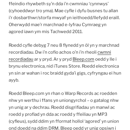
ffeindio rhywbeth sy’n dda i’n cwmniau ‘cynnwys’
(cyhoeddwyr tro yma). Mae cyfle i dyfu busnes tu allan
i’r dosbarthwr/storfa mwyaf yn ieithoedd/llefydd eraill.
Oherwydd mae’r marchnad e-lyfrau Cymraeg yn
agored iawn ym mis Tachwedd 2011.
Roedd cyfle debyg 7 neu 8 flynedd yn ôl yn y marchnad
recordiadau. Dw i’n cofio achos o’n i’n rheoli
cwmni
recordiadau
ar y pryd. Ar y pryd
Bleep.com
oedd y lle i
brynu electronica, nid iTunes Store. Roedd electronica
yn sin ar wahan i roc braidd gyda’i gigs, cyfryngau ei hun
ayyb.
Roedd Bleep.com yn rhan o Warp Records ac roedden
nhw yn werthu i ffans yn uniongyrchol – o gatalog nhw
yn unig ar y dechrau. Roedd disgrifiadau yn manwl ac
roedd y profiad yn dda ac roedd y ffeiliau yn MP3
(cyfleus), sydd ddim yn fformat hollol ‘agored’ yn union
ond doedd na ddim DRM. Bleep oedd yr unig opsiwn i