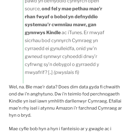
pawb yn defnyddio cynnyrch open
source,
ond fel y mae pethau mae’r
rhan fwyaf o bobol yn defnyddio
systemau’r cwmnïau mawr, gan
gynnwys Kindle
ac iTunes. Er mwyaf
sicrhau bod cynnyrch Cymraeg yn
cyrraedd ei gynulleidfa, onid yw’n
gwneud synnwyr cyhoeddi drwy’r
cyfrwng sy’n debygol o gyrraedd y
mwyafrif? [..]
(pwyslais fi)
Wel, na. Ble mae’r data? Does dim data gyda fi chwaith
ond dw i’n anghytuno. Dw i’n teimlo fod perchnogaeth
Kindle yn isel iawn ymhlith darllenwyr Cymraeg. Efallai
mae’n rhy isel i atynnu Amazon i’r farchnad Cymraeg ar
hyn o bryd.
Mae cyfle bob hyn a hyn i fanteisio ar y gwagle ac i