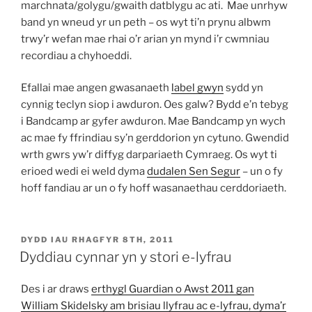
marchnata/golygu/gwaith datblygu ac ati. Mae unrhyw
band yn wneud yr un peth – os wyt ti’n prynu albwm
trwy’r wefan mae rhai o’r arian yn mynd i’r cwmniau
recordiau a chyhoeddi.
Efallai mae angen gwasanaeth
label gwyn
sydd yn
cynnig teclyn siop i awduron. Oes galw? Bydd e’n tebyg
i Bandcamp ar gyfer awduron. Mae Bandcamp yn wych
ac mae fy ffrindiau sy’n gerddorion yn cytuno. Gwendid
wrth gwrs yw’r diffyg darpariaeth Cymraeg. Os wyt ti
erioed wedi ei weld dyma
dudalen Sen Segur
– un o fy
hoff fandiau ar un o fy hoff wasanaethau cerddoriaeth.
COFNODWYD
DYDD IAU RHAGFYR 8TH, 2011
AR
Dyddiau cynnar yn y stori e-lyfrau
Des i ar draws
erthygl Guardian o Awst 2011 gan
William Skidelsky am brisiau llyfrau ac e-lyfrau, dyma’r