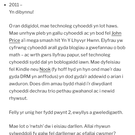
2011 –
Yn dibynnu!
O ran ddigidol, mae technoleg cyhoeddi yn lot haws.
Mae unrhyw pleb yn gallu cyhoeddi ac yn bod fel
John
Price
a’i mega smash hit Yn Y Lhyvyr Hwnn. Elyfrau yw
cyfrwng cyhoeddi arall gyda blogiau a gwefannau o bob
math – ac wrth gwrs llyfrau papur, sef technoleg
cyhoeddi sydd dal yn boblogaidd iawn. Mae dyfeisiau
fel Kindle neu
Nook
(fy hoff hyd yn hyn ond mae’r dau
gyda DRM yn anffodus) yn dod gyda’r addewid o arian i
awduron. Does dim amau bydd rhaid i’r diwydiant
cyhoeddi dechrau trio pethau gwahanol ac i newid
rhywsut.
Felly yr unig her fydd pwynt 2, ewyllys a gweledigaeth.
Mae lot o ‘rwtsh’ dw i eisiau darllen. Allai rhywun
sylweddoli fy galw fel darllenwr ac efallai cwsmer?