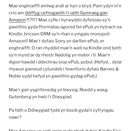
Mae enghraifft amlwg arall ar hyn o bryd. Pam ydyn ni’n
crio am
ddiffyg cefnogaeth i’r iaith Gymraeg gan
Amazon
?!?!!!? Mae cyfle i hyrwyddo dyfeisiau sy’n
gweithio gyda fformatau agored fel ePub yn hytrach na
Kindle, bricsen DRM sy’n rhan o ymgais monopoli
Amazon!! Mae’r dyfais Sony yn darllen ePub, er
enghraifft. O ran rhyddid mae’n well na Kindle ond beth
sy’n mynd ar dy rhestr Nadolig yn mater i ti. Mae’n
digon hawdd i ddechrau siop ePub, pobol. (Hefyd… dylai
rhywun gwneud cytundeb i fewnforio dyfais Barnes &
Noble sydd hefyd yn gweithio gydag ePub.)
Mae’r gair ysgrifenedig yn bwysig. Roedd y wasg
Gutenberg yn hwb i’r Diwygiad.
Pa fath o Ddiwygiad fydd yn bosib gyda’n cyfryngau
nawr?
Mae Amazon yn colli arian gyda phob dyfais Kindle Fire.