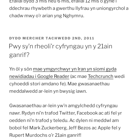
Efallai bydd 3 mis neu 6 mis, efallai 12 mis o gyfle i
ddechrau rhywbeth a gwerthu llyfrau yn uniongyrchol a
chadw mwy o’r arian yng Nghymru.
COFNODWYD
DYDD MERCHER TACHWEDD 2ND, 2011
AR
Pwy sy’n rheoli’r cyfryngau yn y 21ain
ganrif?
Yn ôl y sôn
mae ymgyrchwyr yn Iran yn siomi gyda
newidiadau i Google Reader
(ac mae
Techcrunch
wedi
cyhoeddi stori amdano fe). Mae gwasanaethau
meddalwedd ar-lein yn bwysig iawn.
Gwasanaethau ar-lein yw’n amgylchedd cyfryngau
nawr. Rydyn ni’n trafod Twitter, Facebook ac ati fel yr
oedden ni’n trafod y teledu. Ac dylen ni meddwl am
bobol fel Mark Zuckerberg, Jeff Bezos ac Apple fel y
Rupert Murdochs o’r 21ain ganrif!