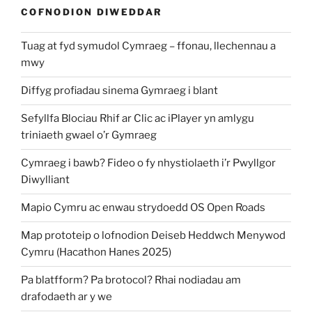
COFNODION DIWEDDAR
Tuag at fyd symudol Cymraeg – ffonau, llechennau a
mwy
Diffyg profiadau sinema Gymraeg i blant
Sefyllfa Blociau Rhif ar Clic ac iPlayer yn amlygu
triniaeth gwael o’r Gymraeg
Cymraeg i bawb? Fideo o fy nhystiolaeth i’r Pwyllgor
Diwylliant
Mapio Cymru ac enwau strydoedd OS Open Roads
Map prototeip o lofnodion Deiseb Heddwch Menywod
Cymru (Hacathon Hanes 2025)
Pa blatfform? Pa brotocol? Rhai nodiadau am
drafodaeth ar y we