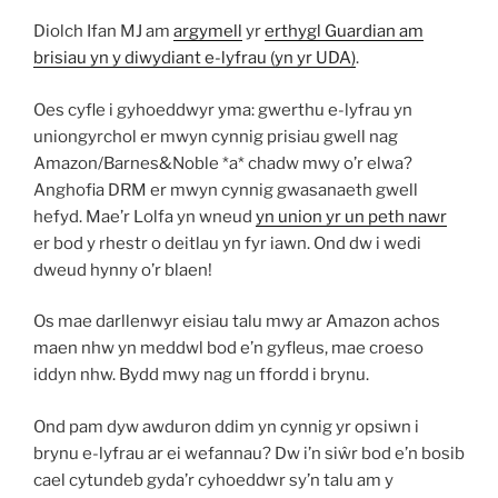
Diolch Ifan MJ am
argymell
yr
erthygl Guardian am
brisiau yn y diwydiant e-lyfrau (yn yr UDA)
.
Oes cyfle i gyhoeddwyr yma: gwerthu e-lyfrau yn
uniongyrchol er mwyn cynnig prisiau gwell nag
Amazon/Barnes&Noble *a* chadw mwy o’r elwa?
Anghofia DRM er mwyn cynnig gwasanaeth gwell
hefyd. Mae’r Lolfa yn wneud
yn union yr un peth nawr
er bod y rhestr o deitlau yn fyr iawn. Ond dw i wedi
dweud hynny o’r blaen!
Os mae darllenwyr eisiau talu mwy ar Amazon achos
maen nhw yn meddwl bod e’n gyfleus, mae croeso
iddyn nhw. Bydd mwy nag un ffordd i brynu.
Ond pam dyw awduron ddim yn cynnig yr opsiwn i
brynu e-lyfrau ar ei wefannau? Dw i’n siŵr bod e’n bosib
cael cytundeb gyda’r cyhoeddwr sy’n talu am y