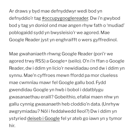
Ar draws y byd mae defnyddwyr wedi bod yn
defnyddio’r tag
#occupygooglereader
. Dw i’n gwybod
bod y tag yn doniol ond
mae
angen rhyw fath o ‘mudiad’
poblogaidd sydd yn bwysleisio’r we agored. Mae
Google Reader jyst yn enghraifft o wers gyffredinol.
Mae gwahaniaeth rhwng Google Reader (pori’r we
agored trwy RSS) a Google+ (seilo). O’n i’n ffan o Google
Reader, dw i ddim yn licio’r newidiadau ond dw i ddim yn
synnu. Mae’n cyffroes mewn ffordd pa mor clueless
mae cwmnïau mawr fel Google gallu bod. Fydd
gwendidau Google yn hwb i bobol i ddatblygu
gwasanaethau eraill? Gobeithio, efallai maen nhw yn
gallu cynnig gwasanaeth heb cloddio’n data. (Unrhyw
awgrymiadau? Nôl i feddalwedd lleol?) Dw i ddim yn
ystyried
deiseb i Google
fel yr ateb go iawn yn y tymor
hir.