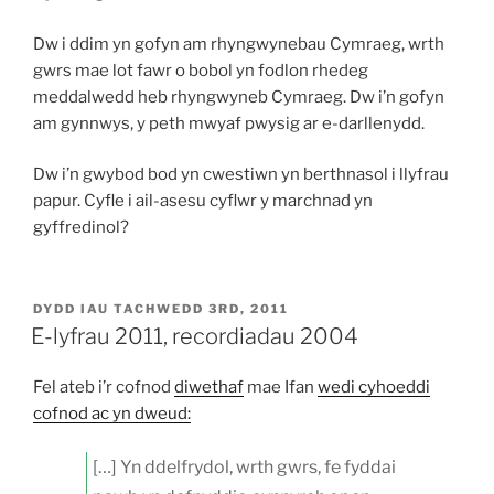
Dw i ddim yn gofyn am rhyngwynebau Cymraeg, wrth
gwrs mae lot fawr o bobol yn fodlon rhedeg
meddalwedd heb rhyngwyneb Cymraeg. Dw i’n gofyn
am gynnwys, y peth mwyaf pwysig ar e-darllenydd.
Dw i’n gwybod bod yn cwestiwn yn berthnasol i llyfrau
papur. Cyfle i ail-asesu cyflwr y marchnad yn
gyffredinol?
COFNODWYD
DYDD IAU TACHWEDD 3RD, 2011
AR
E-lyfrau 2011, recordiadau 2004
Fel ateb i’r cofnod
diwethaf
mae Ifan
wedi cyhoeddi
cofnod ac yn dweud:
[…] Yn ddelfrydol, wrth gwrs, fe fyddai