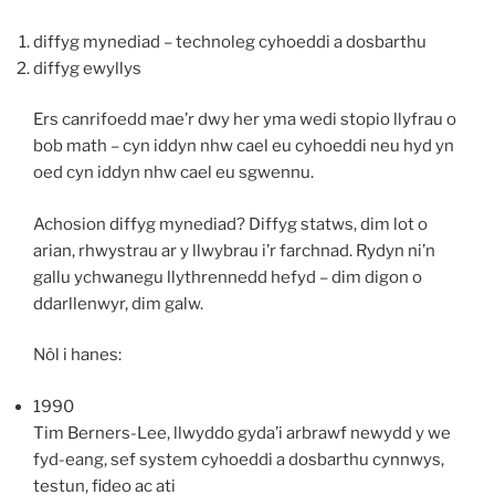
diffyg mynediad – technoleg cyhoeddi a dosbarthu
diffyg ewyllys
Ers canrifoedd mae’r dwy her yma wedi stopio llyfrau o
bob math – cyn iddyn nhw cael eu cyhoeddi neu hyd yn
oed cyn iddyn nhw cael eu sgwennu.
Achosion diffyg mynediad? Diffyg statws, dim lot o
arian, rhwystrau ar y llwybrau i’r farchnad. Rydyn ni’n
gallu ychwanegu llythrennedd hefyd – dim digon o
ddarllenwyr, dim galw.
Nôl i hanes:
1990
Tim Berners-Lee, llwyddo gyda’i arbrawf newydd y we
fyd-eang, sef system cyhoeddi a dosbarthu cynnwys,
testun, fideo ac ati