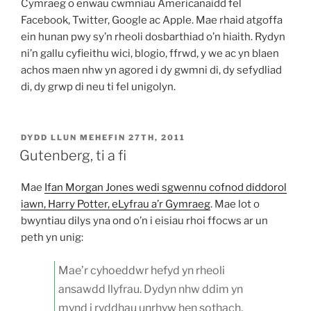
Cymraeg o enwau cwmniau Americanaidd fel
Facebook, Twitter, Google ac Apple. Mae rhaid atgoffa
ein hunan pwy sy’n rheoli dosbarthiad o’n hiaith. Rydyn
ni’n gallu cyfieithu wici, blogio, ffrwd, y we ac yn blaen
achos maen nhw yn agored i dy gwmni di, dy sefydliad
di, dy grwp di neu ti fel unigolyn.
COFNODWYD
DYDD LLUN MEHEFIN 27TH, 2011
AR
Gutenberg, ti a fi
Mae
Ifan Morgan Jones wedi sgwennu cofnod diddorol
iawn, Harry Potter, eLyfrau a’r Gymraeg
. Mae lot o
bwyntiau dilys yna ond o’n i eisiau rhoi ffocws ar un
peth yn unig:
Mae’r cyhoeddwr hefyd yn rheoli
ansawdd llyfrau. Dydyn nhw ddim yn
mynd i ryddhau unrhyw hen sothach,