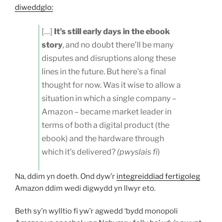
diweddglo:
[…]
It’s still early days in the ebook
story
, and no doubt there’ll be many
disputes and disruptions along these
lines in the future. But here’s a final
thought for now. Was it wise to allow a
situation in which a single company –
Amazon – became market leader in
terms of both a digital product (the
ebook) and the hardware through
which it’s delivered?
(pwyslais fi
)
Na, ddim yn doeth. Ond dyw’r
integreiddiad fertigoleg
Amazon ddim wedi digwydd yn llwyr eto.
Beth sy’n wylltio fi yw’r agwedd ‘bydd monopoli