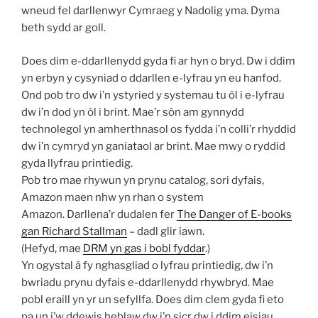
wneud fel darllenwyr Cymraeg y Nadolig yma. Dyma
beth sydd ar goll.
Does dim e-ddarllenydd gyda fi ar hyn o bryd. Dw i ddim
yn erbyn y cysyniad o ddarllen e-lyfrau yn eu hanfod.
Ond pob tro dw i’n ystyried y systemau tu ôl i e-lyfrau
dw i’n dod yn ôl i brint. Mae’r sôn am gynnydd
technolegol yn amherthnasol os fydda i’n colli’r rhyddid
dw i’n cymryd yn ganiataol ar brint. Mae mwy o ryddid
gyda llyfrau printiedig.
Pob tro mae rhywun yn prynu catalog, sori dyfais,
Amazon maen nhw yn rhan o system
Amazon. Darllena’r dudalen fer
The Danger of E-books
gan Richard Stallman
– dadl glir iawn.
(Hefyd, mae
DRM yn gas i bobl fyddar
.)
Yn ogystal â fy nghasgliad o lyfrau printiedig, dw i’n
bwriadu prynu dyfais e-ddarllenydd rhywbryd. Mae
pobl eraill yn yr un sefyllfa. Does dim clem gyda fi eto
pa un i’w ddewis heblaw dw i’n sicr dw i ddim eisiau