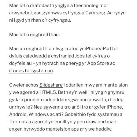
Mae lot o drafodaeth ynglŷn â thechnoleg mor
arwynebol, gan gynnwys cyfryngau Cymraeg. Ac rydyn
ni i gyd yn rhan o’r cyfryngau.
Mae lot o enghreifftiau.
Mae un enghraifft amlwg: trafod yr iPhone/iPad fel
dyfais caledwedd a chyfraniad Jobs fel cyfres o
ddyfeisiau – yn hytrach na
pheryg yr App Store ac
iTunes fel systemau
.
Gweler achos
Slideshare
i ddarllen mwy am manteision
y we agored a HTML5. Beth sy’n well i ni yng Nghymru
gyda’n prinder o adnoddau: sgwennu unwaith, rhedeg
unrhyw le? Neu sgwennu tro ar ôl tro ar gyfer iPhone,
Android, Windows ac ati? Gobeithio fydd systemau a
fformatau agored yn ennill yn y pen draw ond mae
angen hyrwyddo manteision aps ar y we heddiw.