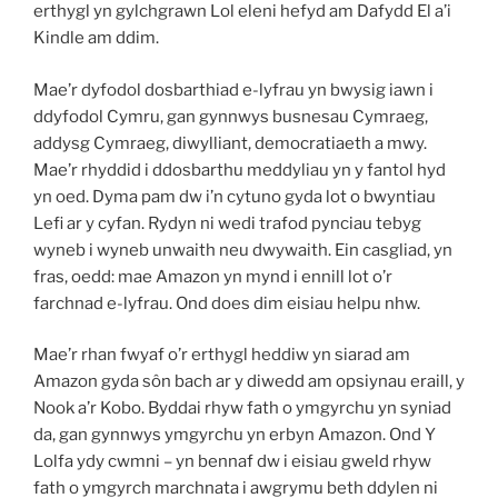
erthygl yn gylchgrawn Lol eleni hefyd am Dafydd El a’i
Kindle am ddim.
Mae’r dyfodol dosbarthiad e-lyfrau yn bwysig iawn i
ddyfodol Cymru, gan gynnwys busnesau Cymraeg,
addysg Cymraeg, diwylliant, democratiaeth a mwy.
Mae’r rhyddid i ddosbarthu meddyliau yn y fantol hyd
yn oed. Dyma pam dw i’n cytuno gyda lot o bwyntiau
Lefi ar y cyfan. Rydyn ni wedi trafod pynciau tebyg
wyneb i wyneb unwaith neu dwywaith. Ein casgliad, yn
fras, oedd: mae Amazon yn mynd i ennill lot o’r
farchnad e-lyfrau. Ond does dim eisiau helpu nhw.
Mae’r rhan fwyaf o’r erthygl heddiw yn siarad am
Amazon gyda sôn bach ar y diwedd am opsiynau eraill, y
Nook a’r Kobo. Byddai rhyw fath o ymgyrchu yn syniad
da, gan gynnwys ymgyrchu yn erbyn Amazon. Ond Y
Lolfa ydy cwmni – yn bennaf dw i eisiau gweld rhyw
fath o ymgyrch marchnata i awgrymu beth ddylen ni