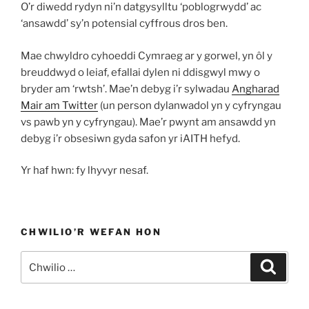
O’r diwedd rydyn ni’n datgysylltu ‘poblogrwydd’ ac
‘ansawdd’ sy’n potensial cyffrous dros ben.
Mae chwyldro cyhoeddi Cymraeg ar y gorwel, yn ôl y
breuddwyd o leiaf, efallai dylen ni ddisgwyl mwy o
bryder am ‘rwtsh’. Mae’n debyg i’r sylwadau
Angharad
Mair am Twitter
(un person dylanwadol yn y cyfryngau
vs pawb yn y cyfryngau). Mae’r pwynt am ansawdd yn
debyg i’r obsesiwn gyda safon yr iAITH hefyd.
Yr haf hwn: fy lhyvyr nesaf.
CHWILIO’R WEFAN HON
Chwilio
Chwili
am: