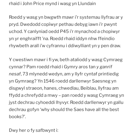
rhaid i John Price mynd i wasg yn Llundain
Roedd y wasg yn bwgwth mawr i’r systemau llyfrau ar y
pryd. Dwedodd copïwyr pethau debyg iawn i’r pwynt
uchod. Y canlyniad oedd P45 i’r mynachod a chopiwyr
yn yr enghraifft ’na. Roedd rhaid iddyn nhw ffeindio
rhywbeth arall i’w cyfrannu i ddiwylliant yn y pen draw.
Y cwestiwn mawr i fi yw, beth ataliodd y wasg Cymraeg
cynnar? Pam roedd rhaid i Gymry aros tan
y ganrif
nesaf
, 73 mlynedd wedyn, am y llyfr cyntaf printiedig
yn Gymraeg? Yn 1546 roedd darllenwyr Saesneg yn
disgwyl straeon, hanes, chwedlau, Beiblau, llyfrau am
ffydd a chrefydd a mwy – pan roedd y wasg Cymraeg yn
jyst dechrau cyhoeddi lhyvyr. Roedd darllenwyr yn gallu
dechrau gofyn ‘why should the Saes have all the best
books?’.
Dwy her o fy safbwynt i: