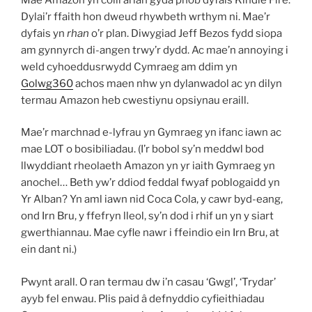
Dylai’r ffaith hon dweud rhywbeth wrthym ni. Mae’r
dyfais yn
rhan
o’r plan. Diwygiad Jeff Bezos fydd siopa
am gynnyrch di-angen trwy’r dydd. Ac mae’n annoying i
weld cyhoeddusrwydd Cymraeg am ddim yn
Golwg360
achos maen nhw yn dylanwadol ac yn dilyn
termau Amazon heb cwestiynu opsiynau eraill.
Mae’r marchnad e-lyfrau yn Gymraeg yn ifanc iawn ac
mae LOT o bosibiliadau. (I’r bobol sy’n meddwl bod
llwyddiant rheolaeth Amazon yn yr iaith Gymraeg yn
anochel… Beth yw’r ddiod feddal fwyaf poblogaidd yn
Yr Alban? Yn aml iawn nid Coca Cola, y cawr byd-eang,
ond Irn Bru, y ffefryn lleol, sy’n dod i rhif un yn y siart
gwerthiannau. Mae cyfle nawr i ffeindio ein Irn Bru, at
ein dant ni.)
Pwynt arall. O ran termau dw i’n casau ‘Gwgl’, ‘Trydar’
ayyb fel enwau. Plis paid â defnyddio cyfieithiadau