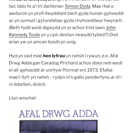
lwc iddo fe a’i tri darllenwr:
Simon Dyda
. Mae rhai o
awduron yn profi llwyddiant bach gyda hunan-gyhoeddi
ac yn symud i gytundebau gyda chyhoeddwyr hwyrach.
(Beth fydd wedi digwydd yn yr achos trist iawn
John
Kennedy Toole
yn y cyd-destun newydd tybed?) Ond
arian yw un amcan bosib yn unig.
Hyd yn oed mae
hen lyfrau
yn rwtsh i rywun, e.e. Afal
Drwg Adda gan Caradog Prichard achos does neb wedi
ei ail-gyhoeddi ar unrhyw fformat ers 1973. Efallai
mae’r llyfr
yn
rwtsh – rydyn ni’n gallu penderfynu ar ôl i
ni ddarllen, diolch.
Llun anochel: