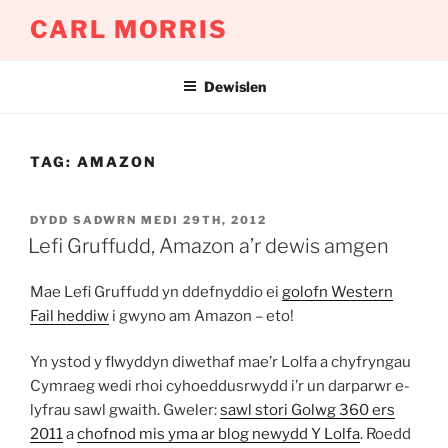
Mynd
CARL MORRIS
i'r
cynnwys
Dewislen
TAG:
AMAZON
COFNODWYD
DYDD SADWRN MEDI 29TH, 2012
AR
Lefi Gruffudd, Amazon a’r dewis amgen
Mae Lefi Gruffudd yn ddefnyddio ei
golofn Western
Fail heddiw
i gwyno am Amazon – eto!
Yn ystod y flwyddyn diwethaf mae’r Lolfa a chyfryngau
Cymraeg wedi rhoi cyhoeddusrwydd i’r un darparwr e-
lyfrau sawl gwaith. Gweler:
sawl stori Golwg 360 ers
2011
a
chofnod mis yma ar blog newydd Y Lolfa
. Roedd