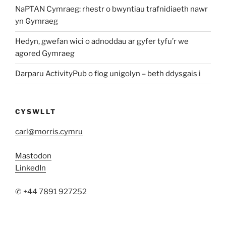
NaPTAN Cymraeg: rhestr o bwyntiau trafnidiaeth nawr
yn Gymraeg
Hedyn, gwefan wici o adnoddau ar gyfer tyfu’r we
agored Gymraeg
Darparu ActivityPub o flog unigolyn – beth ddysgais i
CYSWLLT
carl@morris.cymru
Mastodon
LinkedIn
✆ +44 7891 927252