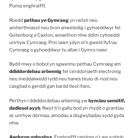
Pump enghraifft.
Roedd
pethau yn Gymraeg
yn rwtsh neu
amherthnasol neu bron anweledig i gyhoeddwyr fel
Gutenburg a Caxton, wnaethon nhw ddim cyhoeddi
unrhyw Cymraeg. Prin iawn ydyn ni’n gweld llyfrau
Cymraeg o gyhoeddwyr tu allan i Gymru nawr.
Bydd mwy o bobol yn sgwennu pethau Cymraeg am
ddiddordebau arbennig
fel cerddoriaeth electronig
neu meddalwedd rydd neu hanes teulu di-nod neu
casgliad o gerddi gan bardd lleol ifanc.
Perthyn i ddiddordebau arbennig yw
bynciau sensitif,
dadleuol ayyb
. Rwyt ti’n gallu bod yn rhydd o grantiau
ac unrhyw dermau, amodau a disgwyliadau sydd gyda
nhw.
Awduron anhysbys.
Enghraifft random o’r we a phob