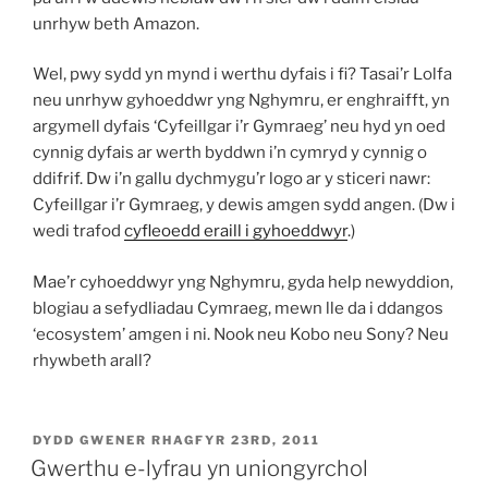
unrhyw beth Amazon.
Wel, pwy sydd yn mynd i werthu dyfais i fi? Tasai’r Lolfa
neu unrhyw gyhoeddwr yng Nghymru, er enghraifft, yn
argymell dyfais ‘Cyfeillgar i’r Gymraeg’ neu hyd yn oed
cynnig dyfais ar werth byddwn i’n cymryd y cynnig o
ddifrif. Dw i’n gallu dychmygu’r logo ar y sticeri nawr:
Cyfeillgar i’r Gymraeg, y dewis amgen sydd angen. (Dw i
wedi trafod
cyfleoedd eraill i gyhoeddwyr
.)
Mae’r cyhoeddwyr yng Nghymru, gyda help newyddion,
blogiau a sefydliadau Cymraeg, mewn lle da i ddangos
‘ecosystem’ amgen i ni. Nook neu Kobo neu Sony? Neu
rhywbeth arall?
COFNODWYD
DYDD GWENER RHAGFYR 23RD, 2011
AR
Gwerthu e-lyfrau yn uniongyrchol