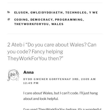
CATEGORÏAU
ELUSEN
,
GWLEIDYDDIAETH
,
TECHNOLEG
,
Y WE
TAGIAU
CODING
,
DEMOCRACY
,
PROGRAMMING
,
THEYWORKFORYOU
,
WALES
2 Ateb i “Do you care about Wales? Can
you code? Fancy helping
TheyWorkForYou then?”
Anna
DYDD GWENER GORFFENNAF 3RD, 2009 AM
12:49 PM
I care about Wales, but I can’t code. I’ll just hang
about and look helpful.
I’ve used TheyWorkForYou before, it’s a wonderful