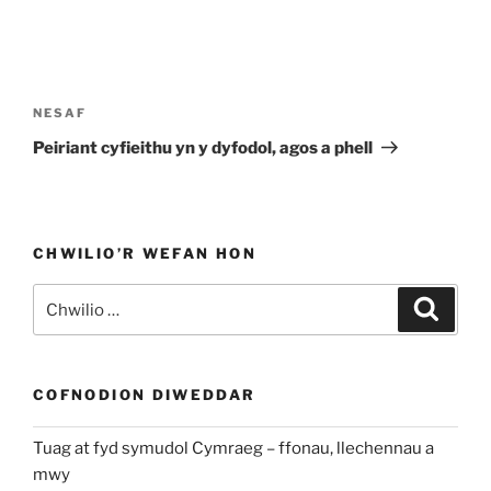
Llywio
cofnod
Cofnod
NESAF
Nesaf
Peiriant cyfieithu yn y dyfodol, agos a phell
CHWILIO’R WEFAN HON
Chwilio
Chwili
am:
COFNODION DIWEDDAR
Tuag at fyd symudol Cymraeg – ffonau, llechennau a
mwy