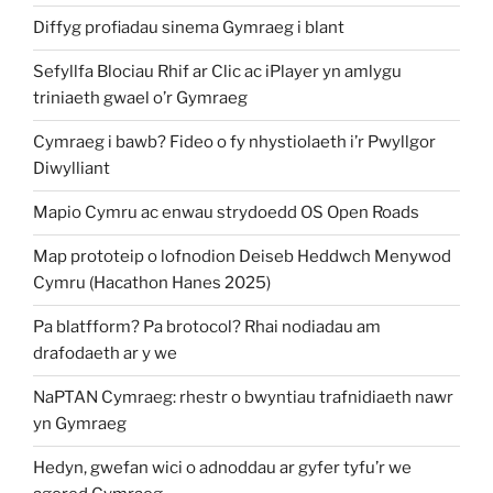
Diffyg profiadau sinema Gymraeg i blant
Sefyllfa Blociau Rhif ar Clic ac iPlayer yn amlygu
triniaeth gwael o’r Gymraeg
Cymraeg i bawb? Fideo o fy nhystiolaeth i’r Pwyllgor
Diwylliant
Mapio Cymru ac enwau strydoedd OS Open Roads
Map prototeip o lofnodion Deiseb Heddwch Menywod
Cymru (Hacathon Hanes 2025)
Pa blatfform? Pa brotocol? Rhai nodiadau am
drafodaeth ar y we
NaPTAN Cymraeg: rhestr o bwyntiau trafnidiaeth nawr
yn Gymraeg
Hedyn, gwefan wici o adnoddau ar gyfer tyfu’r we