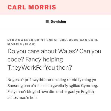
Mynd
CARL MORRIS
i'r
cynnwys
Dewislen
COFNODWYD
DYDD GWENER GORFFENNAF 3RD, 2009
GAN
CARL
AR
MORRIS (BLOG)
Do you care about Wales? Can you
code? Fancy helping
TheyWorkForYou then?
Neges o’r prif swyddfa: ar un adeg roedd fy mlog yn
Saesneg pan o’n i’n ceisio gwella fy sgiliau Cymraeg.
Felly mae’r blogiad hwn dim ond ar gael yn
English
–
achos mae’n hen.