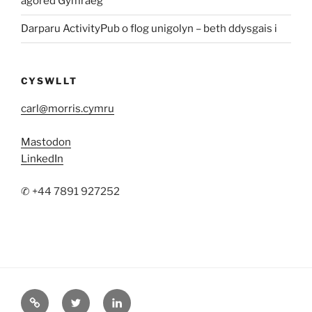
agored Gymraeg
Darparu ActivityPub o flog unigolyn – beth ddysgais i
CYSWLLT
carl@morris.cymru
Mastodon
LinkedIn
✆ +44 7891 927252
Mastodon
Twitter
LinkedIn